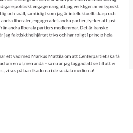
idigare politiskt engagemang att jag verkligen är en typiskt
tlig och snäll, samtidigt som jag är intellektuellt skarp och
d andra liberaler, engagerade i andra partier, tycker att just
r från andra liberala partiers medlemmar. Det är kanske
r jag faktiskt helhjärtat trivs och har roligt i princip hela
g har ett vad med Markus Mattila om att Centerpartiet ska få
d om en öl, men ändå – så nu är jag taggad att se till att vi
, vi ses på barrikaderna i de sociala medierna!