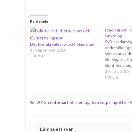
Relaterade
Ideologi och ide
inriktning
SvD:s ledarblo
Det liberala valet i Stockholms stad
undersökning 
19 september 2010
svenskarna iden
I ”Äldre”
ideologiskt. Ru
identifierar sig
socialdemokrat
20 mars 2009
liberalernas v
I ”Äldre”
identifierar sig
naturligt nog e
är att vara Sv
liberala parti.
2013
,
centerpartiet
,
ideologi
,
karriär
,
partipolitik
,
P
Lämna ett svar