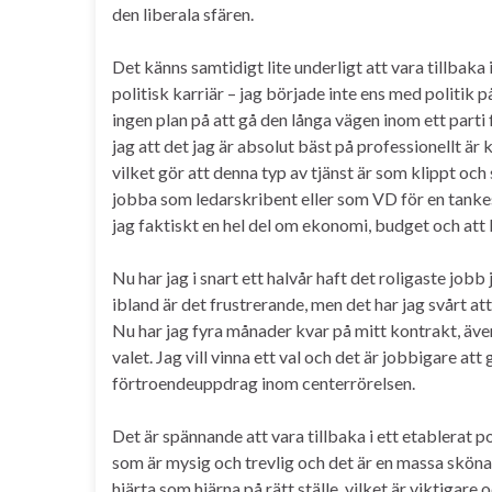
den liberala sfären.
Det känns samtidigt lite underligt att vara tillbaka 
politisk karriär – jag började inte ens med politik p
ingen plan på att gå den långa vägen inom ett parti f
jag att det jag är absolut bäst på professionellt är
vilket gör att denna typ av tjänst är som klippt och
jobba som ledarskribent eller som VD för en tanke
jag faktiskt en hel del om ekonomi, budget och att l
Nu har jag i snart ett halvår haft det roligaste jobb 
ibland är det frustrerande, men det har jag svårt att
Nu har jag fyra månader kvar på mitt kontrakt, äve
valet. Jag vill vinna ett val och det är jobbigare att 
förtroendeuppdrag inom centerrörelsen.
Det är spännande att vara tillbaka i ett etablerat p
som är mysig och trevlig och det är en massa sköna
hjärta som hjärna på rätt ställe, vilket är viktigare