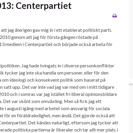
013: Centerpartiet
tt jag återigen gav mig in i ett etablerat politiskt parti.
t 2010 genom att jag för första gången röstade på
013 medlem i Centerpartiet och började också arbeta för
rtipolitiken. Jag hade tvingats in i diverse personkonflikter
ik tycker jag inte ska handla om personer, eller för den
dla om ideologi och konsekvent politik som baserat på
att upp. Det var inte vad jag var med om i mitt tidigare
010 och i somras var jag istället fri liberal opinionsbildare
. Det var skönt som omväxling. Men så fick jag ett
e i augusti igång med arbetet som ansvarig för sociala
at för en föräldraledighet, men ändå. Det gjorde också att
Centerpartiet. Det kändes naturligt, eftersom jag tycker att
rade politiska partierna är liberaler och tar allt mer plats i