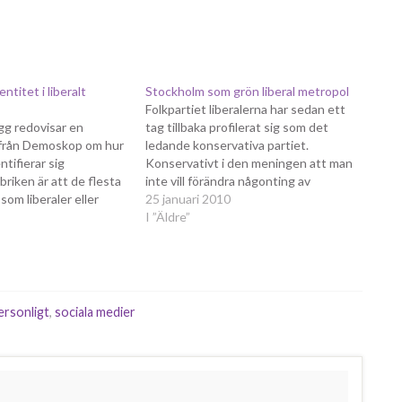
ntitet i liberalt
Stockholm som grön liberal metropol
Folkpartiet liberalerna har sedan ett
gg redovisar en
tag tillbaka profilerat sig som det
från Demoskop om hur
ledande konservativa partiet.
tifierar sig
Konservativt i den meningen att man
briken är att de flesta
inte vill förändra någonting av
 som liberaler eller
Stockholms utseende. På julafton
25 januari 2010
er. Av Folkpartiet
publicerades en debattartikel av
I ”Äldre”
äljare är det 88% som
ledande folkpartister som dömde ut
 just som liberaler,
förändringarna av Stockholm, snabbt
ftersom partiets profil
replikerad av centerpartiet som tar
eriges huvudsakliga
varje chans att…
 Som…
ersonligt
,
sociala medier