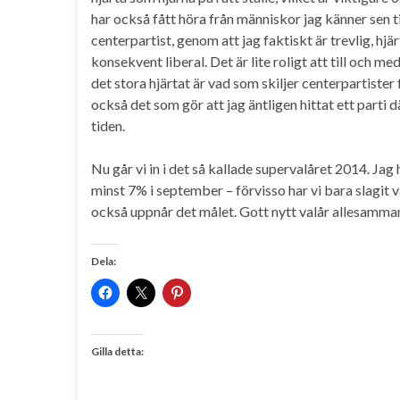
har också fått höra från människor jag känner sen t
centerpartist, genom att jag faktiskt är trevlig, hjär
konsekvent liberal. Det är lite roligt att till och me
det stora hjärtat är vad som skiljer centerpartiste
också det som gör att jag äntligen hittat ett parti dä
tiden.
Nu går vi in i det så kallade supervalåret 2014. Ja
minst 7% i september – förvisso har vi bara slagit va
också uppnår det målet. Gott nytt valår allesammans
Dela:
Gilla detta: