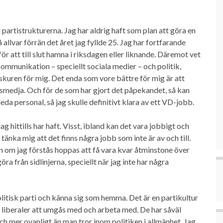
i partistrukturerna. Jag har aldrig haft som plan att göra en
å allvar förrän det året jag fyllde 25. Jag har fortfarande
ör att till slut hamna i riksdagen eller liknande. Däremot vet
 kommunikation – speciellt sociala medier – och politik,
 skuren för mig. Det enda som vore bättre för mig är att
smedja. Och för de som har gjort det påpekandet, så kan
eda personal, så jag skulle definitivt klara av ett VD-jobb.
jag hittills har haft. Visst, ibland kan det vara jobbigt och
 tänka mig att det finns några jobb som inte är av och till.
n om jag förstås hoppas att få vara kvar åtminstone över
göra från sidlinjerna, speciellt när jag inte har några
olitisk parti och känna sig som hemma. Det är en partikultur
 liberaler att umgås med och arbeta med. De har såväl
 och mer ovanligt än man tror inom politiken i allmänhet. Jag