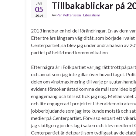
Tillbakablickar på 2
JAN
05
Av
Per Pettersson
i
Liberalism
2014
2013 innebar en hel del förändringar. En av dem var a
Efter tre års långsam väg ditåt, som började i vale
Centerpartiet, så blev jag under andra halvan av 2
partiet på heltid med kommunikation.
Efter några år i Folkpartiet var jag rätt trött på pa
och annat som jag inte gillar över huvud taget. Polit
delen om vinstmaximering till varje pris, utan han
evidens försöker åstadkomma de mål som ideologin s
engagemang och till sist fick jag nog. Mellan valet 2
och lite engagerad i projektet Liberaldemokraterna
jobberbjudande som jag inte kunde motstå och satt
medier på Centerpartiet. Förvisso enbart ett vikari
jag slutligen gjorde slag i saken och blev medlem i 
Centerpartiet är det parti som tydligast av de etable