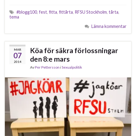
#blogg100
,
fest
,
fitta
,
fittårta
,
RFSU Stockholm
,
tårta
,
tema
Lämna kommentar
Köa för säkra förlossningar
MAR
07
den 8:e mars
2014
Av
Per Pettersson
i
Sexualpolitik