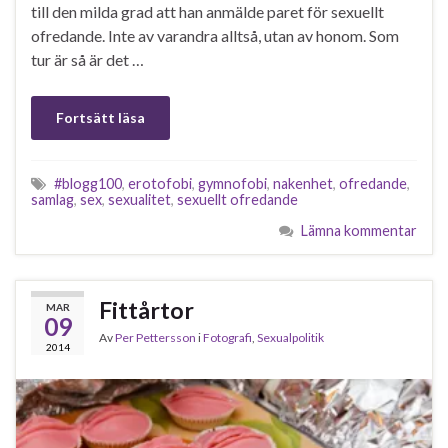
till den milda grad att han anmälde paret för sexuellt
ofredande. Inte av varandra alltså, utan av honom. Som
tur är så är det …
Fortsätt läsa
#blogg100
,
erotofobi
,
gymnofobi
,
nakenhet
,
ofredande
,
samlag
,
sex
,
sexualitet
,
sexuellt ofredande
Lämna kommentar
Fittårtor
MAR
09
Av
Per Pettersson
i
Fotografi
,
Sexualpolitik
2014