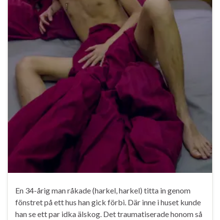
En 34-årig man råkade (harkel, harkel) titta in genom
fönstret på ett hus han gick förbi. Där inne i huset kunde
han se ett par idka älskog. Det traumatiserade honom så