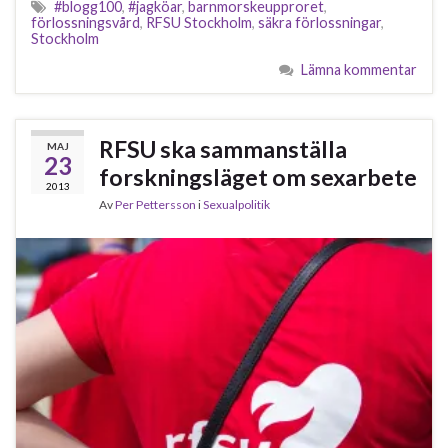
#blogg100
,
#jagköar
,
barnmorskeupproret
,
förlossningsvård
,
RFSU Stockholm
,
säkra förlossningar
,
Stockholm
Lämna kommentar
RFSU ska sammanställa
MAJ
23
forskningsläget om sexarbete
2013
Av
Per Pettersson
i
Sexualpolitik