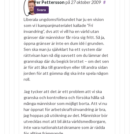
Per Pettersson
på
27 oktober 2009
#
Svara
Liberala ungdomsförbundet har ju en vision
som vi i kampanjmaterialet kallade ”Fri
invandring”, dvs att vi vill ha en värld utan
gränser där människor får röra sig fritt. Så ja,
öppna gränser är inte en dum idé i grunden.
Sen ska man ju självklart ha ett system där
rättvisan kan nå dig oavsett om du lämnar det
grannskap där du begick brottet – om det sen
är för att åka till grannbyn eller till andra sidan
jorden för att gömma dig ska inte spela någon
roll.
Jag tycker att det är ett problem att vi ska
granska och kontrollera och försöka hålla så
många människor som möjligt borta. Att vi nu
har öppnat för arbetskraftsinvandring är bra,
jag hoppas på utökning av det. Människor bör
utvecklas mot att bli äkta världsmedborgare,
inte vara nationalstatskramare som är rädda
för allting främmande.