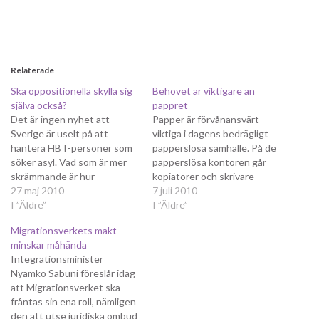
Relaterade
Ska oppositionella skylla sig
Behovet är viktigare än
själva också?
pappret
Det är ingen nyhet att
Papper är förvånansvärt
Sverige är uselt på att
viktiga i dagens bedrägligt
hantera HBT-personer som
papperslösa samhälle. På de
söker asyl. Vad som är mer
papperslösa kontoren går
skrämmande är hur
kopiatorer och skrivare
migrationsverket och
27 maj 2010
varmare än någonsin tidigare
7 juli 2010
migrationsdomstolen
I ”Äldre”
och gratistidningarna har
I ”Äldre”
resonerar när de väljer att
dykt upp som svampar ur
Migrationsverkets makt
avvisa dessa personer.
jorden trots att många
minskar måhända
Ibland är skälen klassiska
förutspått
Integrationsminister
och bygger på okunnighet,
papperstidningens död.
Nyamko Sabuni föreslår idag
som när HBT-personer
Papper i alla dess former är
att Migrationsverket ska
avvisas till Iran trots att de…
på tillväxt och på senare tid
fråntas sin ena roll, nämligen
har ett…
den att utse juridiska ombud