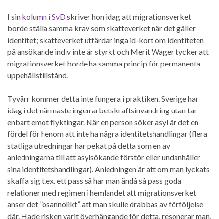
I sin
kolumn i SvD
skriver hon idag att migrationsverket
borde ställa samma krav som skatteverket när det gäller
identitet; skatteverket utfärdar inga id-kort om identiteten
på ansökande indiv inte är styrkt och Merit Wager tycker att
migrationsverket borde ha samma princip för permanenta
uppehållstillstånd.
Tyvärr kommer detta inte fungera i praktiken. Sverige har
idag i det närmaste ingen arbetskraftsinvandring utan tar
enbart emot flyktingar. När en person söker asyl är det en
fördel för henom att inte ha några identitetshandlingar (flera
statliga utredningar har pekat på detta som en av
anledningarna till att asylsökande förstör eller undanhåller
sina identitetshandlingar). Anledningen är att om man lyckats
skaffa sig t.ex. ett pass så har man ändå så pass goda
relationer med regimen i hemlandet att migrationsverket
anser det ”osannolikt” att man skulle drabbas av förföljelse
där. Hade risken varit överhängande för detta, resonerar man,