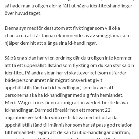
så hade man troligen aldrig fått ut några identitetshandlingar
över huvud taget.
Denna syn medför dessutom att flyktingar som vill öka
chanserna att få stanna rekommenderas av smugglarna som
hjälper dem hit att slänga sina id-handlingar.
Så på ena sidan har vi en ordning där du troligen inte kommer
att få ett uppehållstillstånd som flykting om du kan styrka din
identitet. På andra sidan har vi skatteverket (som utfärdar
både personnumret när migrationsverket givit
uppehållstillstånd och id-handlingar) som kräver att
personerna ska ha id-handlingar med sig från hemlandet.
Merit Wager föreslår nu att migrationsverket borde kräva
id-handlingar. Därmed föreslår hon ett moment 22;
migrationsverket ska vara restriktiva med att utfärda
uppehållstillstånd till människor som har så pass god relation
till hemlandets regim att de kan få ut id-handlingar därifrån,