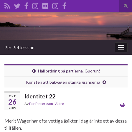
Slå
på/a
Search for:
sökf
Per Pettersson
Slå
på/av
navig
Håll ordning på partierna, Gudrun!
Konsten att bakvägen stänga gränserna
Identitet 22
OKT
26
Av
Per Pettersson
i
Äldre
2009
Merit Wager har ofta vettiga åsikter. Idag är inte ett av dessa
tillfällen.