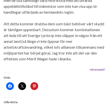
men de ska samtidigt vara restriktiva med att utfärda
uppehållstillstånd till människor som inte kan visa upp id-
handlingar utfärdade av hemlandets regim.
Att detta kommer drabba dem som bäst behöver vårt skydd
är tämligen uppenbart. Dessutom kommer kombinationen
att leda till att Sverige i princip inte släpper in någon från ett
annat land (så länge vi inte öppnar för mer
arbetskraftsinvandring, vilket iofs alliansen tillsammans med
miljöpartiet har börjat göra). Jag tror inte att det var den
effekten som Merit Wager hade i åtanke.
Intressant?
Dela:
Gilla detta: