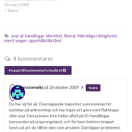
till asylsökanden. Den andra
18 mars 2009
rollen, som de får ha kvar, är
I ”Äldre”
att bestämma vilka som får
stanna i Sverige och vilka
som ska visas ut. Att det här
förslaget kommer först nu…
asyl
,
id-handlingar
,
identitet
,
liberal
,
Mänskliga rättigheter
,
merit wager
,
uppehållstillstånd
4 kommentarer
Hoppa till kommentarformuläret
Vansterwiki
på
26 oktober 2009
#
Svara
Du har så fel så. Övervägande majoritet som kommer hit
kommer på anknytning och har inget att göra med flyktingar
eller asyl. Dessa krävs inte heller alltid på ID-handlingar,
beroendes på ursprungsland, och för barn behövs knappt
bevis på att de tillhör den som ansöker. Däri ligger problemet.