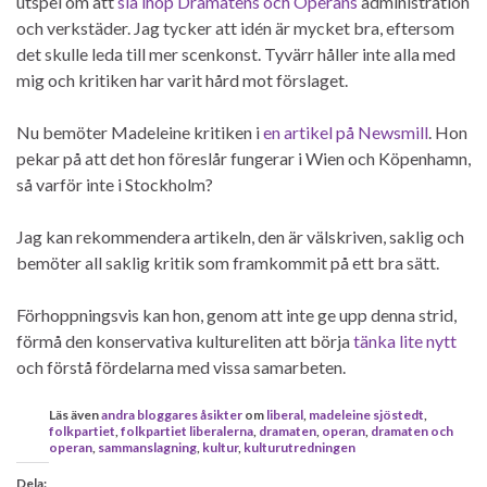
utspel om att
slå ihop Dramatens och Operans
administration
och verkstäder. Jag tycker att idén är mycket bra, eftersom
det skulle leda till mer scenkonst. Tyvärr håller inte alla med
mig och kritiken har varit hård mot förslaget.
Nu bemöter Madeleine kritiken i
en artikel på Newsmill
. Hon
pekar på att det hon föreslår fungerar i Wien och Köpenhamn,
så varför inte i Stockholm?
Jag kan rekommendera artikeln, den är välskriven, saklig och
bemöter all saklig kritik som framkommit på ett bra sätt.
Förhoppningsvis kan hon, genom att inte ge upp denna strid,
förmå den konservativa kultureliten att börja
tänka lite nytt
och förstå fördelarna med vissa samarbeten.
Läs även
andra bloggares åsikter
om
liberal
,
madeleine sjöstedt
,
folkpartiet
,
folkpartiet liberalerna
,
dramaten
,
operan
,
dramaten och
operan
,
sammanslagning
,
kultur
,
kulturutredningen
Dela: