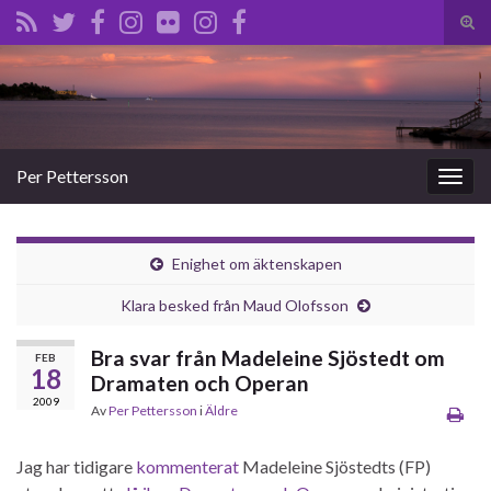
Slå
på/a
Search for:
sökf
Per Pettersson
Slå
på/av
navig
Enighet om äktenskapen
Klara besked från Maud Olofsson
Bra svar från Madeleine Sjöstedt om
FEB
18
Dramaten och Operan
2009
Av
Per Pettersson
i
Äldre
Jag har tidigare
kommenterat
Madeleine Sjöstedts (FP)