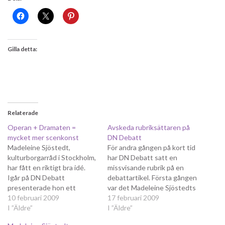
Gilla detta:
Relaterade
Operan + Dramaten =
Avskeda rubriksättaren på
mycket mer scenkonst
DN Debatt
Madeleine Sjöstedt,
För andra gången på kort tid
kulturborgarråd i Stockholm,
har DN Debatt satt en
har fått en riktigt bra idé.
missvisande rubrik på en
Igår på DN Debatt
debattartikel. Första gången
presenterade hon ett
var det Madeleine Sjöstedts
förslag om att slå ihop
10 februari 2009
förslag om att slå ihop
17 februari 2009
Dramaten och Operan till en
I ”Äldre”
administrationen och
I ”Äldre”
enhet. Fördelen med detta
verkstäderna för Dramaten