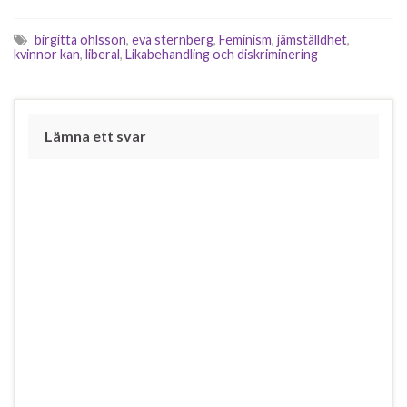
intresserade av att lösa det
grundläggande problemet.
birgitta ohlsson
,
eva sternberg
,
Feminism
,
jämställdhet
,
Deras förslag handlar bara
kvinnor kan
,
liberal
,
Likabehandling och diskriminering
om att skyla över
strukturella…
Lämna ett svar