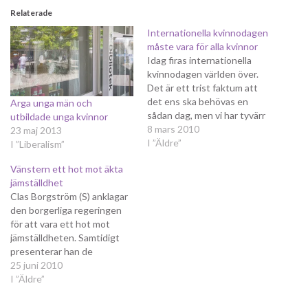
Relaterade
Internationella kvinnodagen
måste vara för alla kvinnor
Idag firas internationella
kvinnodagen världen över.
Det är ett trist faktum att
det ens ska behövas en
Arga unga män och
sådan dag, men vi har tyvärr
utbildade unga kvinnor
inte ett jämställt samhälle,
8 mars 2010
23 maj 2013
inte i Sverige och i
I ”Äldre”
I ”Liberalism”
synnerhet inte i en mängd
Vänstern ett hot mot äkta
andra länder. Något jag
jämställdhet
reflekterat över i detta
Clas Borgström (S) anklagar
sammanhang är att
den borgerliga regeringen
internationella
för att vara ett hot mot
kvinnodagen…
jämställdheten. Samtidigt
presenterar han de
grönrödas syn på problemet
25 juni 2010
samt deras lösningar och gör
I ”Äldre”
det därmed uppenbart att
de rödgröna inte är