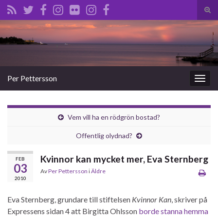
Slå
på/a
Search for:
sökf
Per Pettersson
Slå
på/av
navig
Vem vill ha en rödgrön bostad?
Offentlig olydnad?
Kvinnor kan mycket mer, Eva Sternberg
FEB
03
Av
Per Pettersson
i
Äldre
2010
Eva Sternberg, grundare till stiftelsen
Kvinnor Kan
, skriver på
Expressens sidan 4 att Birgitta Ohlsson
borde stanna hemma