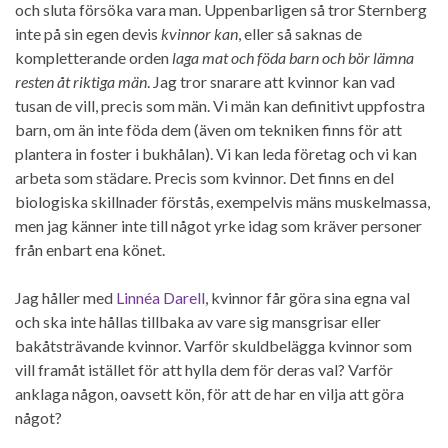
och sluta försöka vara man. Uppenbarligen så tror Sternberg
inte på sin egen devis
kvinnor kan
, eller så saknas de
kompletterande orden
laga mat och föda barn och bör lämna
resten åt riktiga män
. Jag tror snarare att kvinnor kan vad
tusan de vill, precis som män. Vi män kan definitivt uppfostra
barn, om än inte föda dem (även om tekniken finns för att
plantera in foster i bukhålan). Vi kan leda företag och vi kan
arbeta som städare. Precis som kvinnor. Det finns en del
biologiska skillnader förstås, exempelvis mäns muskelmassa,
men jag känner inte till något yrke idag som kräver personer
från enbart ena könet.
Jag håller med
Linnéa Darell
, kvinnor får göra sina egna val
och ska inte hållas tillbaka av vare sig mansgrisar eller
bakåtsträvande kvinnor. Varför skuldbelägga kvinnor som
vill framåt istället för att hylla dem för deras val? Varför
anklaga någon, oavsett kön, för att de har en vilja att göra
något?