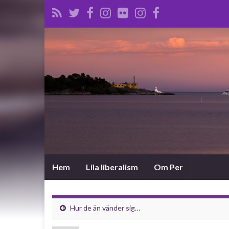
Hem
Lila liberalism
Om Per
Hur de än vänder sig…