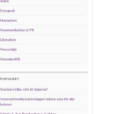
Äldre
Fotografi
Humanism
Kommunikation & PR
Liberalism
Personligt
Sexualpolitik
POPULÄRT
Stackars killar, rätt åt tjejerna?
Internationella kvinnodagen måste vara för alla
kvinnor
Girighet, Ayn Rand och nya insikter