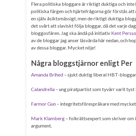
Flera politiska bloggare är riktigt duktiga och inte 
politiska färgen och hjärtefrågorna gör förstås att 
en själv åsiktsmässigt, men de riktigt duktiga blog
det svårt att slaviskt följa bloggar, då det varje d
bloggosfären. Jag ska ändå på initiativ
Kent Perss
av de bloggar jag anser läsvärda här nedan, och ho
av dessa bloggar. Mycket nöje!
Några bloggstjärnor enligt Per
Amanda Brihed
– sjukt duktig liberal HBT-bloggare
Calandrella
– ung piratpartist som tyvärr varit tys
Farmor Gun
– integritetsförespråkare med mycket a
Mark Klamberg
– folkrättsexpert som skriver om i
argument.