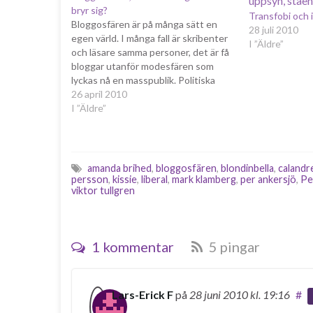
bryr sig?
Transfobi och i
Bloggosfären är på många sätt en
28 juli 2010
egen värld. I många fall är skribenter
I ”Äldre”
och läsare samma personer, det är få
bloggar utanför modesfären som
lyckas nå en masspublik. Politiska
bloggar är definitivt inte ett
26 april 2010
undantag, snarast tvärt om. De når
I ”Äldre”
framför allt de redan invigda eller
intresserade som politiker,
opinionsbildare…
amanda brihed
,
bloggosfären
,
blondinbella
,
calandre
persson
,
kissie
,
liberal
,
mark klamberg
,
per ankersjö
,
Pe
viktor tullgren
1 kommentar
5 pingar
Lars-Erick F
på
28 juni 2010
kl. 19:16
#