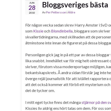
Bloggsveriges bästa
JUN
28
Av
Per Pettersson
i
Äldre
2010
För någon vecka sedan skrev Harry Amster i SvD o
som
Kissie
och
Blondinbella
, bloggare som skriver
skvallertidningarna, med skillnaden att de persone
åtminstone inte innan de figurerat på dessa blogga
Personligen gick jag in på ett par av dessa blogga
lika snabbt. Innehållet var för mig helt ointressant
skriver, förutom vissa modereportage möjligen, kan
bekantskapskrets. Å andra sidan förstår jag inte he
överge rejäl journalistik för att istället rapportera 
att det också kommer att förbli ett mysterium och ko
det de tycker om.
I mitt eget tycke finns det många
stjärnor på den 
Kissies liv aldrig ens hört talas om dem. För oss so