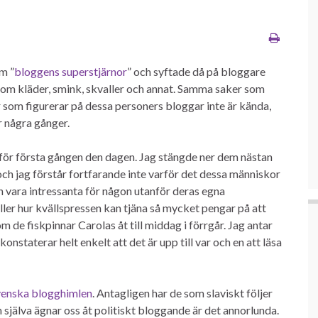
m ”
bloggens superstjärnor
” och syftade då på bloggare
 om kläder, smink, skvaller och annat. Samma saker som
r som figurerar på dessa personers bloggar inte är kända,
r några gånger.
r för första gången den dagen. Jag stängde ner dem nästan
 och jag förstår fortfarande inte varför det dessa människor
 vara intressanta för någon utanför deras egna
ller hur kvällspressen kan tjäna så mycket pengar på att
om de fiskpinnar Carolas åt till middag i förrgår. Jag antar
nstaterar helt enkelt att det är upp till var och en att läsa
svenska blogghimlen
. Antagligen har de som slaviskt följer
m själva ägnar oss åt politiskt bloggande är det annorlunda.