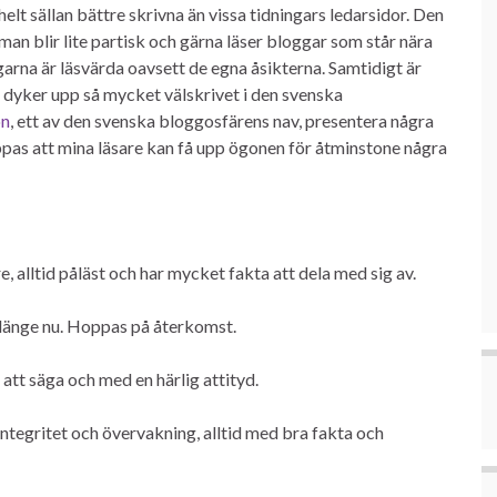
helt sällan bättre skrivna än vissa tidningars ledarsidor. Den
man blir lite partisk och gärna läser bloggar som står nära
garna är läsvärda oavsett de egna åsikterna. Samtidigt är
ag dyker upp så mycket välskrivet i den svenska
on
, ett av den svenska bloggosfärens nav, presentera några
ppas att mina läsare kan få upp ögonen för åtminstone några
, alltid påläst och har mycket fakta att dela med sig av.
t länge nu. Hoppas på återkomst.
tt säga och med en härlig attityd.
ntegritet och övervakning, alltid med bra fakta och