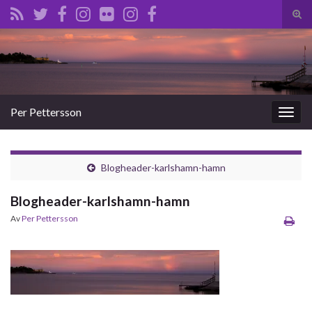
Slå
på/a
Search for:
sökf
Per Pettersson
Slå
på/av
navig
Blogheader-karlshamn-hamn
Blogheader-karlshamn-hamn
Av
Per Pettersson