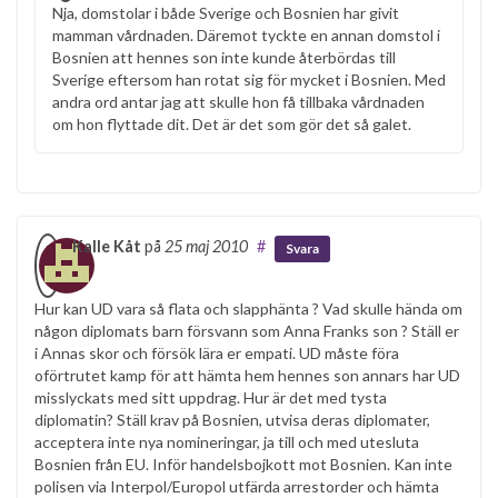
Nja, domstolar i både Sverige och Bosnien har givit
mamman vårdnaden. Däremot tyckte en annan domstol i
Bosnien att hennes son inte kunde återbördas till
Sverige eftersom han rotat sig för mycket i Bosnien. Med
andra ord antar jag att skulle hon få tillbaka vårdnaden
om hon flyttade dit. Det är det som gör det så galet.
Kalle Kåt
på
25 maj 2010
#
Svara
Hur kan UD vara så flata och slapphänta ? Vad skulle hända om
någon diplomats barn försvann som Anna Franks son ? Ställ er
i Annas skor och försök lära er empati. UD måste föra
oförtrutet kamp för att hämta hem hennes son annars har UD
misslyckats med sitt uppdrag. Hur är det med tysta
diplomatin? Ställ krav på Bosnien, utvisa deras diplomater,
acceptera inte nya nomineringar, ja till och med utesluta
Bosnien från EU. Inför handelsbojkott mot Bosnien. Kan inte
polisen via Interpol/Europol utfärda arrestorder och hämta