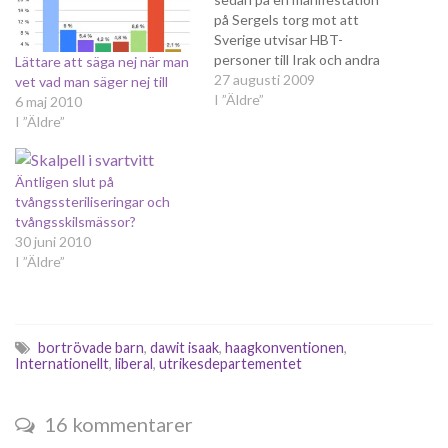
på Sergels torg mot att
Sverige utvisar HBT-
personer till Irak och andra
Lättare att säga nej när man
länder där homosexualitet är
27 augusti 2009
vet vad man säger nej till
kriminaliserat. Det var en bra
I ”Äldre”
6 maj 2010
manifestation och vi var alla
I ”Äldre”
överens om att det är
oacceptabelt med
utvisningarna. Det strider
Äntligen slut på
mot mänskliga rättigheter
tvångssteriliseringar och
och även…
tvångsskilsmässor?
30 juni 2010
I ”Äldre”
bortrövade barn
,
dawit isaak
,
haagkonventionen
,
Internationellt
,
liberal
,
utrikesdepartementet
16 kommentarer