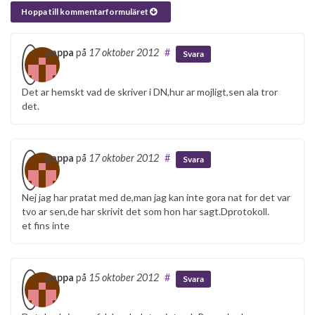
Hoppa till kommentarformuläret
pappa
på
17 oktober 2012
#
Svara
Det ar hemskt vad de skriver i DN,hur ar mojligt,sen ala tror
det.
pappa
på
17 oktober 2012
#
Svara
Nej jag har pratat med de,man jag kan inte gora nat for det var
tvo ar sen,de har skrivit det som hon har sagt.Dprotokoll.
et fins inte
pappa
på
15 oktober 2012
#
Svara