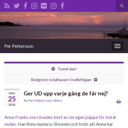
Slå
på/a
Search for:
sökf
Per Pettersson
Slå
på/av
navig
Towel day!
Rödgrönt totalhaveri i trafikfrågan
Ger UD upp varje gång de får nej?
MAJ
25
Av
Per Pettersson
i
Äldre
2010
Anna Franks son rövades bort av sin egen pappa för två år
sedan
. Han finns numera i Bosnien och trots att Anna har