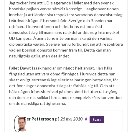
Jag tycker inte att UD:s agerande i fallet med den svensk-
bosniske pojken verkar särskilt konstigt. Haagkonventionen
innebär ju att länder ska respektera varandras domstolsutslag
i vårdnadsfrågor. Eftersom både Sverige och Bosnien har
ratificerat konventionen och det finns ett bosniskt
domstolsutslag till mammans nackdel är det nog inte mycket
UD kan göra. Åtminstone inte om man ska gå den vanliga
diplomatiska vägen. Sverige har ju förbundit sig att respektera
vad en bosnisk domstol kommer fram till. Detta kan man
naturligtvis ogilla, men det är det
Fallet Dawit Isaak handlar om något helt annat. Han hålls
fängslad utan att vara dömd för något. Huruvida detta har
skett enligt eritreansk lag eller inte har ingen betydelse, för
det finns inget domstolsutslag att förhålla sig till. Och att
hålla någon frihetsberövad på obestämd tid utan rättegång
och dom är ett solklart brott mot exempelvis FN:s konvention
om de mänskliga rättigheterna.
Per Pettersson
på
26 maj 2010
#
Svara