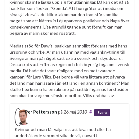
kvinnor ska inte lägga upp sig för utlänningar. Då kan det gå så
här. Eller som i boken ”Gömda”. Att hon gråter ut i media om
sina självförvållade tillkortakommanden framstår som lika
moget som att klättra in i djurparkens gorillabur och klaga över
konsekvenserna. Lite grundläggande sunt förnuft kan man
begära av människor med rösträtt.
Medias stöd för Dawit Isaak kan sannolikt förklaras med hans
ursprung och yrke. Är man utlänning med vag anknytning till
Sverige är man på något sätt extra svensk och skyddsvärd.
Detta trots att Eritreas regim och folk bryr sig föga om svensk
media. Då hade det varit rimligare med en motsvarande
kampanj för Lars Vilks. Det borde väl vara lättare att påverka
det land man har läsare i än ett land i en annan kontinent? Man
skulle t ex kunna ha en räknare på nättidningarnas förstasidor
som ökar för varje muslimskt mordhot Vilks drabbas av.
Per Pettersson
på
26 maj 2010
#
Svara
Kvinnor och män får välja fritt att leva med eller ha
underhållande sex med vilka de vill, oavsett