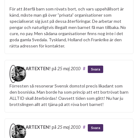
För att återfå barn som rövats bort, och vars uppehållsort är
känd, måste man gå över ”privata” organisationer som
specialiserat sig just på dessa återföringar. De arbetar mot
pengar och naturligtvis illegalt men barnet få man tillbaka. No
cure, no pay. Men sådana organisationer finns nog inte i det
goda gamla Svedala. Tyskland, Holland och Frankrike är den
rätta adressen för kontakter.
KLARTEXTEN!
på
25 maj 2010
#
Svara
Förresten så resonerar Svensk domstol precis likadant som
den bosniska. Man borde ha som princip att ett bortrövat barn
ALLTID skall återbördas! Oavsett tiden som gått! Nu har ju
brottslingen allt att tjäna på att röva bort barnet!
KLARTEXTEN!
på
25 maj 2010
#
Svara