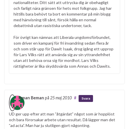
nationaliteter. Ditt sätt att uttrycka dig är obehagligt
och farligt nära gränsen för hets mot folkgrupp. Jag har
hittills bara behövt ta bort en kommentar på min blogg
med hänvisning till sånt, försök hålla en normal
debattnivå utan rasistiska undertoner, tack.
För övrigt kan nämnas att Liberala ungdomsförbundet,
som driver en kampanj för fri invandring sedan flera år
och som står upp för Dawit Isaak, drog igång ett upprop
för Lars Vilks rätt att använda sig av sin yttrandefrihet
utan att behöva oroa sig för mordhot. Lars Vilks
rättigheter är lika skyddsvärda som Annas och Dawits.
Aman Beman
på
25 maj 2010
#
Svara
UD ger upp efter att man ”åtgärdat” något som är hopplöst
och bara förorsakar arbete utan resultat. Då lägger man det
”ad acta”. Man har ju slutligen gjort någonting.