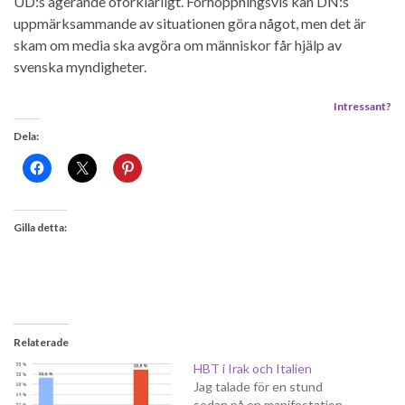
UD:s agerande oförklarligt. Förhoppningsvis kan DN:s
uppmärksammande av situationen göra något, men det är
skam om media ska avgöra om människor får hjälp av
svenska myndigheter.
Intressant?
Dela:
Gilla detta:
Relaterade
HBT i Irak och Italien
Jag talade för en stund
sedan på en manifestation