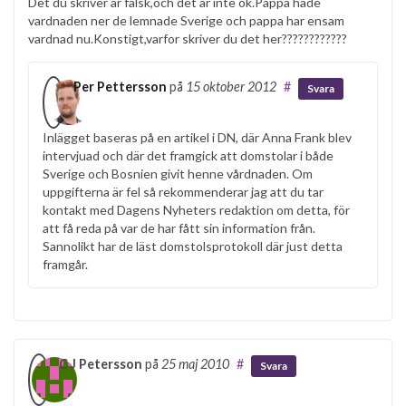
Det du skriver ar falsk,och det ar inte ok.Pappa hade
vardnaden ner de lemnade Sverige och pappa har ensam
vardnad nu.Konstigt,varfor skriver du det her????????????
Per Pettersson
på
15 oktober 2012
#
Svara
Inlägget baseras på en artikel i DN, där Anna Frank blev
intervjuad och där det framgick att domstolar i både
Sverige och Bosnien givit henne vårdnaden. Om
uppgifterna är fel så rekommenderar jag att du tar
kontakt med Dagens Nyheters redaktion om detta, för
att få reda på var de har fått sin information från.
Sannolikt har de läst domstolsprotokoll där just detta
framgår.
C J Petersson
på
25 maj 2010
#
Svara