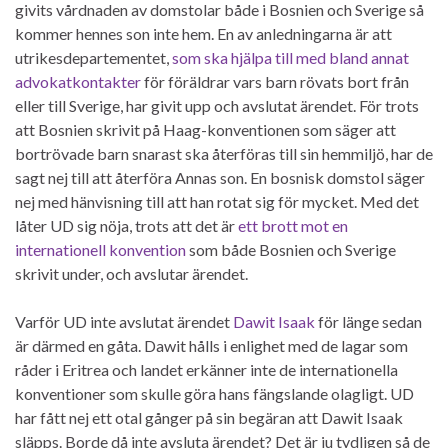
givits vårdnaden av domstolar både i Bosnien och Sverige så
kommer hennes son inte hem. En av anledningarna är att
utrikesdepartementet,
som ska hjälpa till med bland annat
advokatkontakter
för föräldrar vars barn rövats bort från
eller till Sverige, har givit upp och avslutat ärendet. För trots
att Bosnien skrivit på Haag-konventionen som säger att
bortrövade barn snarast ska återföras till sin hemmiljö, har de
sagt nej till att återföra Annas son. En bosnisk domstol säger
nej med hänvisning till att han rotat sig för mycket. Med det
låter UD sig nöja, trots att det är
ett brott mot en
internationell konvention
som både Bosnien och Sverige
skrivit under, och avslutar ärendet.
Varför UD inte avslutat ärendet
Dawit Isaak
för länge sedan
är därmed en gåta. Dawit hålls i enlighet med de lagar som
råder i Eritrea och landet erkänner inte de internationella
konventioner som skulle göra hans fängslande olagligt. UD
har fått nej ett otal gånger på sin begäran att Dawit Isaak
släpps. Borde då inte avsluta ärendet? Det är ju tydligen så de