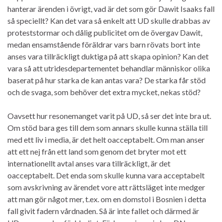
hanterar ärenden i övrigt, vad är det som gör Dawit Isaaks fall
så speciellt? Kan det vara så enkelt att UD skulle drabbas av
proteststormar och dålig publicitet om de övergav Dawit,
medan ensamstående föräldrar vars barn rövats bort inte
anses vara tillräckligt duktiga på att skapa opinion? Kan det
vara så att utridesdepartementet behandlar människor olika
baserat på hur starka de kan antas vara? De starka får stöd
och de svaga, som behöver det extra mycket, nekas stöd?
Oavsett hur resonemanget varit på UD, så ser det inte bra ut.
Om stöd bara ges till dem som annars skulle kunna ställa till
med ett liv i media, är det helt oacceptabelt. Om man anser
att ett nej från ett land som genom det bryter mot ett
internationellt avtal anses vara tillräckligt, är det
oacceptabelt. Det enda som skulle kunna vara acceptabelt
som avskrivning av ärendet vore att rättsläget inte medger
att man gör något mer, t.ex. om en domstol i Bosnien i detta
fall givit fadern vårdnaden. Så är inte fallet och därmed är