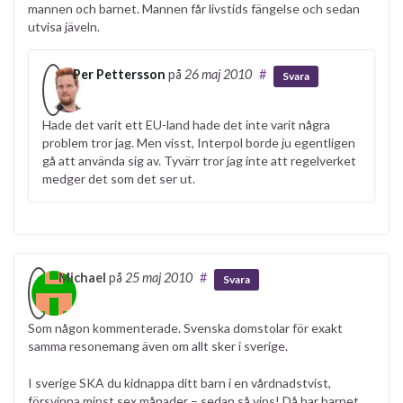
mannen och barnet. Mannen får livstids fängelse och sedan
utvisa jäveln.
Per Pettersson
på
26 maj 2010
#
Svara
Hade det varit ett EU-land hade det inte varit några
problem tror jag. Men visst, Interpol borde ju egentligen
gå att använda sig av. Tyvärr tror jag inte att regelverket
medger det som det ser ut.
Michael
på
25 maj 2010
#
Svara
Som någon kommenterade. Svenska domstolar för exakt
samma resonemang även om allt sker i sverige.
I sverige SKA du kidnappa ditt barn i en vårdnadstvist,
försvinna minst sex månader – sedan så vips! Då har barnet