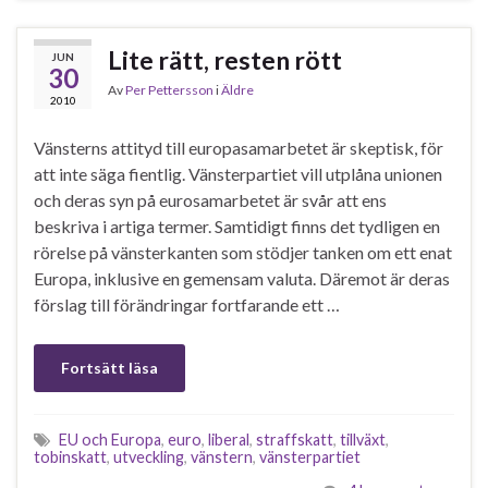
Lite rätt, resten rött
JUN
30
Av
Per Pettersson
i
Äldre
2010
Vänsterns attityd till europasamarbetet är skeptisk, för
att inte säga fientlig. Vänsterpartiet vill utplåna unionen
och deras syn på eurosamarbetet är svår att ens
beskriva i artiga termer. Samtidigt finns det tydligen en
rörelse på vänsterkanten som stödjer tanken om ett enat
Europa, inklusive en gemensam valuta. Däremot är deras
förslag till förändringar fortfarande ett …
Fortsätt läsa
EU och Europa
,
euro
,
liberal
,
straffskatt
,
tillväxt
,
tobinskatt
,
utveckling
,
vänstern
,
vänsterpartiet