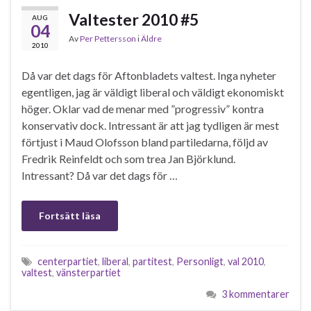
Valtester 2010 #5
AUG
04
Av
Per Pettersson
i
Äldre
2010
Då var det dags för Aftonbladets valtest. Inga nyheter
egentligen, jag är väldigt liberal och väldigt ekonomiskt
höger. Oklar vad de menar med ”progressiv” kontra
konservativ dock. Intressant är att jag tydligen är mest
förtjust i Maud Olofsson bland partiledarna, följd av
Fredrik Reinfeldt och som trea Jan Björklund.
Intressant? Då var det dags för …
Fortsätt läsa
centerpartiet
,
liberal
,
partitest
,
Personligt
,
val 2010
,
valtest
,
vänsterpartiet
3 kommentarer