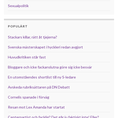
Sexualpolitik
POPULÄRT
Stackars killar, rätt åt tjejerna?
Svenska mästerskapet i hyckleri redan avgjort
Huvudkritiken står fast
Bloggare och icke fackanslutna göre sig icke besvär
En utomståendes shortlist till ny S-ledare
Avskeda rubriksättaren på DN Debatt
Cornelis spanade i förväg
Resan mot Lex Amanda har startat
Centerpartist och facklig? Det går ju faktiskt inte! Eller?