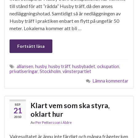
till stånd för att ”rädda” Husby träff, då den anses
nedläggningshotad. Samtidigt så är nedläggningen av
Husby träff i praktiken enbart en flytt på ungefär 50
meter. Lokalerna kommer att bli …
Fortsätt läsa
alliansen
,
husby
,
husby träff
,
husbybadet
,
ockupation
,
privatiseringar
,
Stockholm
,
vänsterpartiet
Lämna kommentar
Klart vem som ska styra,
SEP
21
oklart hur
2010
Av
Per Pettersson
i
Äldre
Valresultatet är ännu inte färdigt och många frågetecken