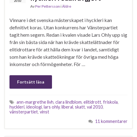
2010
Av
Per Pettersson
i
Äldre
Vinnare i det svenska mästerskapet i hyckleri kan
definitivt koras. Utan konkurrens har Vänsterpartiet
tagit hem segern. Redan i kvalen visade Lars Ohly upp sig
från sin bästa sida när han krävde skattelättnader för
elitidrottare för att hålla dem kvar i landet, samtidigt
som han krävde skatteökningar för övriga med höga
inkomster och förmögenheter. För …
Fortsätt läsa
ann-margrethe livh
,
clara lindblom
,
elitidrott
,
friskola
,
hyckleri
,
ideologi
,
lars ohly
,
liberal
,
skatt
,
val 2010
,
vänsterpartiet
,
vinst
11 kommentarer