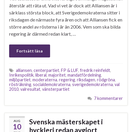
återstår att räta ut. Vad vi vet är dock att Alliansen är i
särklass största block, att Sverigedemokraterna sitter i
riksdagen de närmaste fyra åren och att Alliansen fick en
större andel av rösterna i år än 2006. Vem som ska bilda
regering är därmed redan klart, …
Fortsätt läsa
alliansen
,
centerpartiet
,
FP & LUF
,
fredrik reinfeldt
,
Inrikespolitik
,
liberal
,
majoritet
,
mandatfördelning
,
miljöpartiet
,
moderaterna
,
regering
,
riksdagen
,
rödgröna
,
rösträkning
,
socialdemokraterna
,
sverigedemokraterna
,
val
2010
,
valresultat
,
vänsterpartiet
7 kommentarer
Svenska mästerskapet i
AUG
10
hyckleri redan avgjort