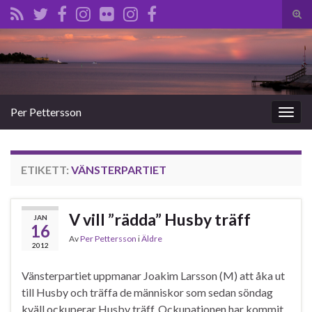
Slå
på/a
Search for:
sökf
Per Pettersson
Slå
på/av
navig
ETIKETT:
VÄNSTERPARTIET
V vill ”rädda” Husby träff
JAN
16
Av
Per Pettersson
i
Äldre
2012
Vänsterpartiet uppmanar Joakim Larsson (M) att åka ut
till Husby och träffa de människor som sedan söndag
kväll ockuperar Husby träff. Ockupationen har kommit