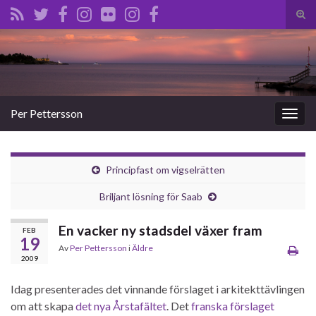
Slå
på/a
Search for:
sökf
Per Pettersson
Slå
på/av
navig
Principfast om vigselrätten
Briljant lösning för Saab
En vacker ny stadsdel växer fram
FEB
19
Av
Per Pettersson
i
Äldre
2009
Idag presenterades det vinnande förslaget i arkitekttävlingen
om att skapa
det nya Årstafältet
. Det
franska förslaget