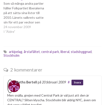
Som så många andra partier
men att rapporten behövs
håller Folkpartiet liberalerna
visar att det inte är det.
på att sätta sina listor till
Därför är den också
2010. Länets valkrets satte
välkommen. Det är ingen
sin för ett par veckor sen
nyhet att Folkpartiet
och där kunde man glädja sig
24 november 2009
liberalerna…
åt att partiet förstått att
I ”Äldre”
förstagångsväljare bland
annat attraheras av att ha
någotsånär jämnåriga att
kryssa i valet. Därför fanns…
arkipelag
,
årstafältet
,
central park
,
liberal
,
stadsbyggnad
,
Stockholm
2 kommentarer
Maths Bertell
på
20 februari 2009
#
Svara
Men snälla, grejen med Central Park är väl just att den är
CENTRAL? Sliten klyscha. Stockholm blir aldrig NYC, även om
det vore väldigt trevligt…