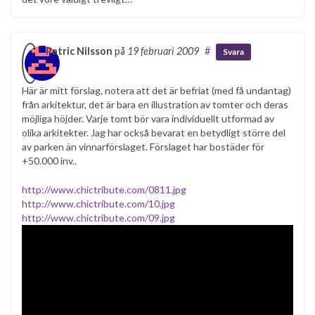
Patric Nilsson
på
19 februari 2009
#
Svara
Här är mitt förslag, notera att det är befriat (med få undantag)
från arkitektur, det är bara en illustration av tomter och deras
möjliga höjder. Varje tomt bör vara individuellt utformad av
olika arkitekter. Jag har också bevarat en betydligt större del
av parken än vinnarförslaget. Förslaget har bostäder för
+50.000 inv..
http://www.chictribute.com/0811.jpg
http://www.chictribute.com/10.jpg
http://www.chictribute.com/09.jpg