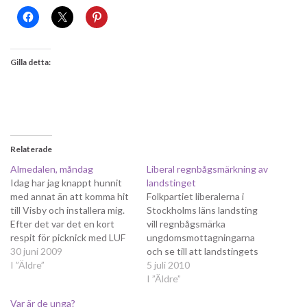
Gilla detta:
Relaterade
Almedalen, måndag
Liberal regnbågsmärkning av
Idag har jag knappt hunnit
landstinget
med annat än att komma hit
Folkpartiet liberalerna i
till Visby och installera mig.
Stockholms läns landsting
Efter det var det en kort
vill regnbågsmärka
respit för picknick med LUF
ungdomsmottagningarna
innan det var dags att dra
30 juni 2009
och se till att landstingets
sitt strå till stacken och dela
I ”Äldre”
verksamheter bemöter alla
5 juli 2010
ut flygblad inför Jan
på lika villkor oavsett sexuell
I ”Äldre”
Björklunds tal på kvällen.
läggning eller könsidentitet.
Var är de unga?
Björklund lanserade under…
Självklarheter kan tyckas,