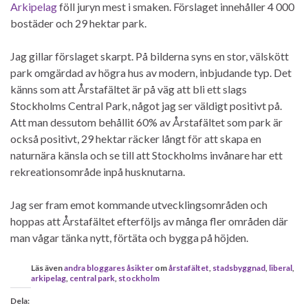
Arkipelag
föll juryn mest i smaken. Förslaget innehåller 4 000
bostäder och 29 hektar park.
Jag gillar förslaget skarpt. På bilderna syns en stor, välskött
park omgärdad av högra hus av modern, inbjudande typ. Det
känns som att Årstafältet är på väg att bli ett slags
Stockholms Central Park, något jag ser väldigt positivt på.
Att man dessutom behållit 60% av Årstafältet som park är
också positivt, 29 hektar räcker långt för att skapa en
naturnära känsla och se till att Stockholms invånare har ett
rekreationsområde inpå husknutarna.
Jag ser fram emot kommande utvecklingsområden och
hoppas att Årstafältet efterföljs av många fler områden där
man vågar tänka nytt, förtäta och bygga på höjden.
Läs även
andra bloggares åsikter
om
årstafältet
,
stadsbyggnad
,
liberal
,
arkipelag
,
central park
,
stockholm
Dela: