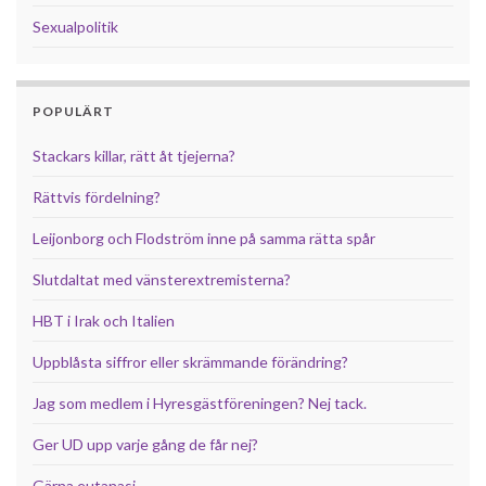
Sexualpolitik
POPULÄRT
Stackars killar, rätt åt tjejerna?
Rättvis fördelning?
Leijonborg och Flodström inne på samma rätta spår
Slutdaltat med vänsterextremisterna?
HBT i Irak och Italien
Uppblåsta siffror eller skrämmande förändring?
Jag som medlem i Hyresgästföreningen? Nej tack.
Ger UD upp varje gång de får nej?
Gärna eutanasi