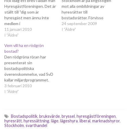
Fick idag ett brev i lådan från
Stockholm är på krigsstigen
Hyresgästföreningen. Det är
mot alla ombildningar av
ställt till "dig som är
hyresrätter till
hyresgäst men ännu inte
bostadsrätter. Förvisso
medlem i
inget nytt. Däremot är deras
24 september 2009
Hyresgästföreningen". Ännu
11 januari 2010
metoder nya, i varje fall för
I ”Äldre”
inte? Förutsätter de att alla
I ”Äldre”
mig. Dessutom har
hyresgäster ska och vill bli
socialdemokraternas Teres
Vem vill ha en rödgrön
medlemmar? Nåja, här är i alla
Lindberg gått in i striden på
bostad?
fall en person de inte
deras sida. SvD skrev om
Den rödgröna röran har
kommer att få som medlem.
detta igår och idag skriver
presenterat sin
"Just…
Claes Arvidsson om det…
bostadspolitiska
överenskommelse, vad SvD
kallar miljardprogrammet.
Det intressantaste målet i
3 februari 2010
den är antagligen det att
I ”Äldre”
man vill åstadkomma 40 000
nya bostäder om året till
2016, varav majoriteten ska
vara hyresrätter. Varför det
Bostadspolitik
,
bruksvärde
,
bryssel
,
hyresgästföreningen
,
bör vara så är oklart,
hyresrätt
,
hyressättning
,
läge
,
lägeshyra
,
liberal
,
marknadshyror
,
Stockholm
,
svarthandel
speciellt som många av de