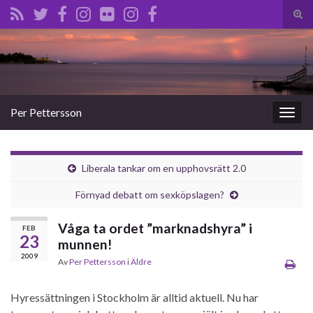
Slå
på/a
Search for:
sökf
Per Pettersson
Slå
på/av
navig
Liberala tankar om en upphovsrätt 2.0
Förnyad debatt om sexköpslagen?
Våga ta ordet ”marknadshyra” i
FEB
23
munnen!
2009
Av
Per Pettersson
i
Äldre
Hyressättningen i Stockholm är alltid aktuell. Nu har