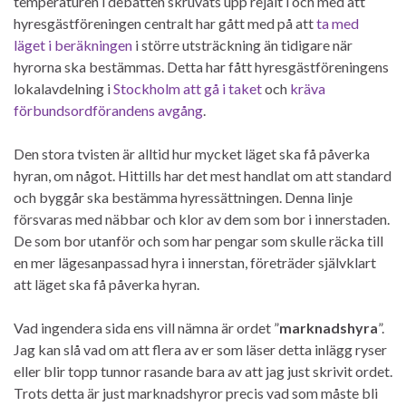
temperaturen i debatten skruvats upp rejält i och med att
hyresgästföreningen centralt har gått med på att
ta med
läget i beräkningen
i större utsträckning än tidigare när
hyrorna ska bestämmas. Detta har fått hyresgästföreningens
lokalavdelning i
Stockholm att gå i taket
och
kräva
förbundsordförandens avgång
.
Den stora tvisten är alltid hur mycket läget ska få påverka
hyran, om något. Hittills har det mest handlat om att standard
och byggår ska bestämma hyressättningen. Denna linje
försvaras med näbbar och klor av dem som bor i innerstaden.
De som bor utanför och som har pengar som skulle räcka till
en mer lägesanpassad hyra i innerstan, företräder självklart
att läget ska få påverka hyran.
Vad ingendera sida ens vill nämna är ordet ”
marknadshyra
”.
Jag kan slå vad om att flera av er som läser detta inlägg ryser
eller blir topp tunnor rasande bara av att jag just skrivit ordet.
Trots detta är just marknadshyror precis vad som måste bli