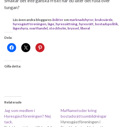
Smakar det inte ganska friskt när du låter det rulla över
tungan?
Läs även andra bloggares
åsikter
om
marknadshyror
,
bruksvärde
,
hyresgästföreningen
,
läge
,
hyressättning
,
hyresrätt
,
bostadspolitik
,
lägeshyra
,
svarthandel
,
stockholm
,
bryssel
,
liberal
Dela:
Gilla detta:
Relaterade
Jag som medlem i
Maffiametoder kring
Hyresgästföreningen? Nej
bostadsrättsombildningar
tack.
Hyresgästföreningen i