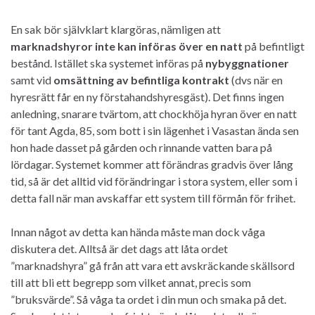
En sak bör självklart klargöras, nämligen att
marknadshyror inte kan införas över en natt
på befintligt
bestånd. Istället ska systemet införas på
nybyggnationer
samt vid
omsättning av befintliga kontrakt
(dvs när en
hyresrätt får en ny förstahandshyresgäst). Det finns ingen
anledning, snarare tvärtom, att chockhöja hyran över en natt
för tant Agda, 85, som bott i sin lägenhet i Vasastan ända sen
hon hade dasset på gården och rinnande vatten bara på
lördagar. Systemet kommer att förändras gradvis över lång
tid, så är det alltid vid förändringar i stora system, eller som i
detta fall när man avskaffar ett system till förmån för frihet.
Innan något av detta kan hända måste man dock våga
diskutera det. Alltså är det dags att låta ordet
”marknadshyra” gå från att vara ett avskräckande skällsord
till att bli ett begrepp som vilket annat, precis som
”bruksvärde”. Så våga ta ordet i din mun och smaka på det.