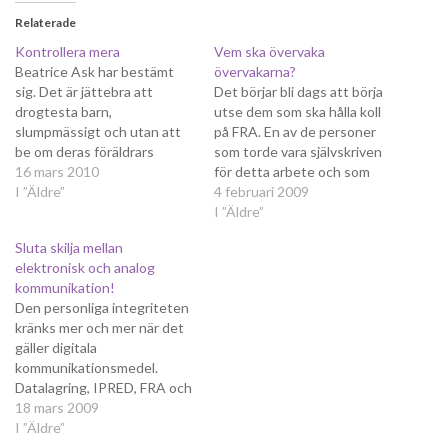
Relaterade
Kontrollera mera
Vem ska övervaka
Beatrice Ask har bestämt
övervakarna?
sig. Det är jättebra att
Det börjar bli dags att börja
drogtesta barn,
utse dem som ska hålla koll
slumpmässigt och utan att
på FRA. En av de personer
be om deras föräldrars
som torde vara självskriven
tillstånd. Därför spelar det
16 mars 2010
för detta arbete och som
ingen roll att lagrådet tycker
I ”Äldre”
dessutom fått många
4 februari 2009
annorlunda, lagstiftningen
nomineringar från sin egen
I ”Äldre”
ska genomföras ändå. Inom
riksdagsgrupp är Camilla
Sluta skilja mellan
kort kan vi vänta oss en
Lindberg. Trots detta, fick
elektronisk och analog
proposition som hon
jag höra av henne igår, har
kommunikation!
sannolikt förväntar sig ska
Folkpartiet liberalernas
Den personliga integriteten
segla genom riksdagen…
gruppledare…
kränks mer och mer när det
gäller digitala
kommunikationsmedel.
Datalagring, IPRED, FRA och
en massa andra lagar upprör
18 mars 2009
människor och framför allt
I ”Äldre”
oss liberaler. Nu är det dags