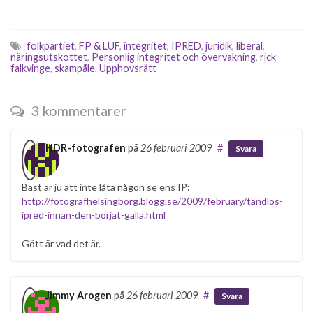
för de politiska partierna att
en gång för alla bestämma
sig för en enda linje vad
folkpartiet
,
FP & LUF
,
integritet
,
IPRED
,
juridik
,
liberal
,
gäller integritetskränkningar
näringsutskottet
,
Personlig integritet och övervakning
,
rick
falkvinge
,
skampåle
,
Upphovsrätt
oavsett…
3 kommentarer
HDR-fotografen
på
26 februari 2009
#
Svara
Bäst är ju att inte låta någon se ens IP:
http://fotografhelsingborg.blogg.se/2009/february/tandlos-
ipred-innan-den-borjat-galla.html
Gött är vad det är.
Jimmy Arogen
på
26 februari 2009
#
Svara