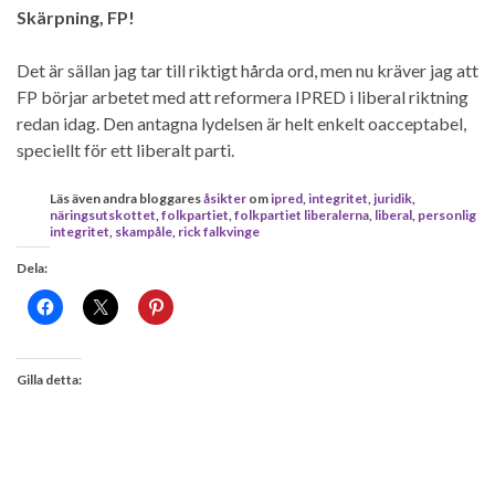
Skärpning, FP!
Det är sällan jag tar till riktigt hårda ord, men nu kräver jag att
FP börjar arbetet med att reformera IPRED i liberal riktning
redan idag. Den antagna lydelsen är helt enkelt oacceptabel,
speciellt för ett liberalt parti.
Läs även andra bloggares
åsikter
om
ipred
,
integritet
,
juridik
,
näringsutskottet
,
folkpartiet
,
folkpartiet liberalerna
,
liberal
,
personlig
integritet
,
skampåle
,
rick falkvinge
Dela:
Gilla detta: