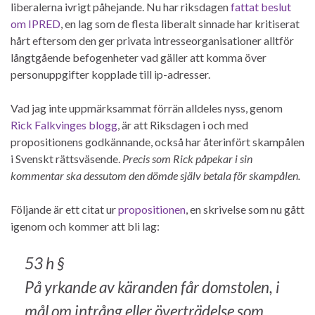
liberalerna ivrigt påhejande. Nu har riksdagen
fattat beslut
om IPRED
, en lag som de flesta liberalt sinnade har kritiserat
hårt eftersom den ger privata intresseorganisationer alltför
långtgående befogenheter vad gäller att komma över
personuppgifter kopplade till ip-adresser.
Vad jag inte uppmärksammat förrän alldeles nyss, genom
Rick Falkvinges blogg
, är att Riksdagen i och med
propositionens godkännande, också har återinfört skampålen
i Svenskt rättsväsende.
Precis som Rick påpekar i sin
kommentar ska dessutom den dömde själv betala för skampålen.
Följande är ett citat ur
propositionen
, en skrivelse som nu gått
igenom och kommer att bli lag:
53 h §
På yrkande av käranden får domstolen, i
mål om intrång eller överträdelse som