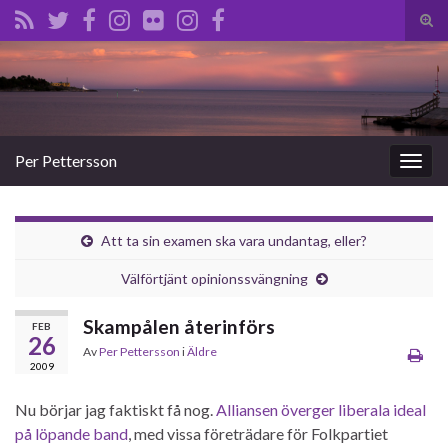
Slå
på/a
Search for:
sökf
Per Pettersson
Slå
på/av
navig
Att ta sin examen ska vara undantag, eller?
Välförtjänt opinionssvängning
Skampålen återinförs
FEB
26
Av
Per Pettersson
i
Äldre
2009
Nu börjar jag faktiskt få nog.
Alliansen överger liberala ideal
på löpande band
, med vissa företrädare för Folkpartiet