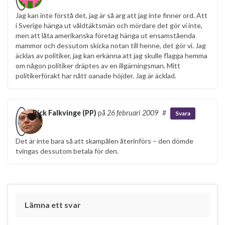
Jag kan inte förstå det, jag är så arg att jag inte finner ord. Att
i Sverige hänga ut våldtäktsmän och mördare det gör vi inte,
men att låta amerikanska företag hänga ut ensamståenda
mammor och dessutom skicka notan till henne, det gör vi. Jag
äcklas av politiker, jag kan erkänna att jag skulle flagga hemma
om någon politiker dräptes av en illgärningsman. Mitt
politikerförakt har nått oanade höjder. Jag är äcklad.
Rick Falkvinge (PP)
på
26 februari 2009
#
Svara
Det är inte bara så att skampålen återinförs – den dömde
tvingas dessutom betala för den.
Lämna ett svar