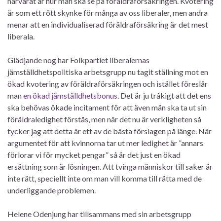
närvarat är hur man ska se på föräldraförsäkringen. Kvotering
är som ett rött skynke för många av oss liberaler, men andra
menar att en individualiserad föräldraförsäkring är det mest
liberala.
Glädjande nog har Folkpartiet liberalernas
jämställdhetspolitiska arbetsgrupp nu tagit ställning mot en
ökad kvotering av föräldraförsäkringen och istället föreslår
man
en ökad jämställdhetsbonus
. Det är ju tråkigt att det ens
ska behövas ökade incitament för att även män ska ta ut sin
föräldraledighet förstås, men när det nu är verkligheten så
tycker jag att detta är ett av de bästa förslagen på länge. När
argumentet för att kvinnorna tar ut mer ledighet är ”annars
förlorar vi för mycket pengar” så är det just en ökad
ersättning som är lösningen. Att tvinga människor till saker är
inte rätt, speciellt inte om man vill komma till rätta med de
underliggande problemen.
Helene Odenjung har tillsammans med sin arbetsgrupp