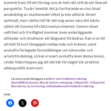
kommit fram till ett förslag som är helt rätt utifrån ett liberalt
perspektiv. Tyvärr innebär det ju fortfarande en viss ökad
användning av skattemedel vilket ju inte alltid är direkt
optimalt, men i detta fall får det nog anses vara det bästa
sättet att komma till rätta med problemet. Genom ökad
valfrihet och frivillighet kommer även underliggande
attityder och strukturer att långsamt förändras. Kan vi se till
att helt få bort lönegapet mellan män och kvinnor, samt
avskaffa förlegade föreställningar om könsroller och
arbetsfördelning, så kan vi snart avskaffa även denna bonus.
Under tiden hoppas jag att det här förslaget blir praktisk
allianspolitik inom kort.
Läs även andra bloggares
åsikter
om
föräldraförsäkring
,
jämställdhetsbonus
,
liberal
,
helene odenjung
,
folkpartiet
,
folkpartiet
liberalerna
,
fp
,
kvotering
,
individualiserad föräldraförsäkring
Dela: