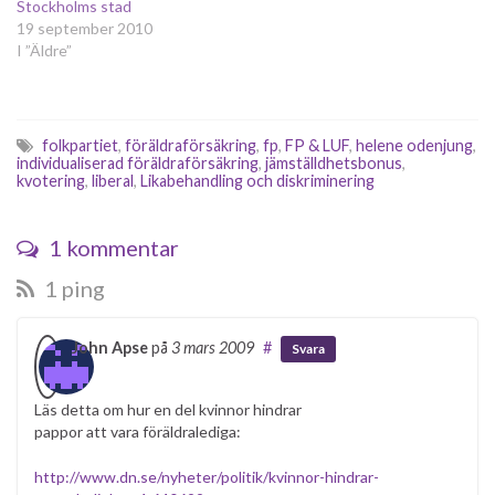
gruppledare…
Stockholms stad
19 september 2010
I ”Äldre”
folkpartiet
,
föräldraförsäkring
,
fp
,
FP & LUF
,
helene odenjung
,
individualiserad föräldraförsäkring
,
jämställdhetsbonus
,
kvotering
,
liberal
,
Likabehandling och diskriminering
1 kommentar
1 ping
John Apse
på
3 mars 2009
#
Svara
Läs detta om hur en del kvinnor hindrar
pappor att vara föräldralediga:
http://www.dn.se/nyheter/politik/kvinnor-hindrar-