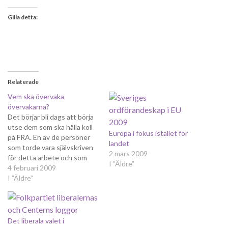
Gilla detta:
Relaterade
Vem ska övervaka
övervakarna?
Det börjar bli dags att börja
utse dem som ska hålla koll
Europa i fokus istället för
på FRA. En av de personer
landet
som torde vara självskriven
2 mars 2009
för detta arbete och som
I ”Äldre”
dessutom fått många
4 februari 2009
nomineringar från sin egen
I ”Äldre”
riksdagsgrupp är Camilla
Lindberg. Trots detta, fick
jag höra av henne igår, har
Folkpartiet liberalernas
Det liberala valet i