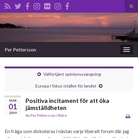
Slå
på/a
Search for:
sökf
Per Pettersson
Slå
på/av
navig
Välförtjänt opinionssvängning
Europa i fokus istället för landet
Positiva incitament för att öka
MAR
01
jämställdheten
2009
Av
Per Pettersson
i
Äldre
En fråga som diskuteras i nästan varje liberalt forum där jag