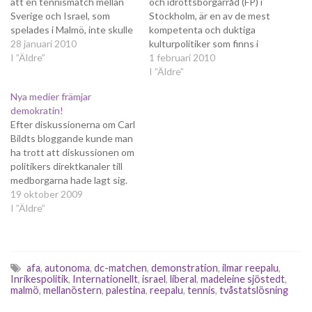
att en tennismatch mellan
och idrottsborgarråd (FP) i
Sverige och Israel, som
Stockholm, är en av de mest
spelades i Malmö, inte skulle
kompetenta och duktiga
få ha någon publik.
28 januari 2010
kulturpolitiker som finns i
Madeleine Sjöstedt, kultur-
I ”Äldre”
Sverige idag. Hon har en klar
1 februari 2010
och idrottsborgarråd (FP) i
och tydlig vision för kultur-
I ”Äldre”
Stockholm, försökte då få
och idrottspolitiken, hon
Nya medier främjar
matchen flyttad till
vågar ta strider och hon har
demokratin!
huvudstaden men tvingades
tagit många bra initiativ för
Efter diskussionerna om Carl
att ge upp idén då det inte
att utveckla kulturpolitiken.
Bildts bloggande kunde man
gick…
Hon är…
ha trott att diskussionen om
politikers direktkanaler till
medborgarna hade lagt sig.
Ingalunda. Efter att
19 oktober 2009
Madeleine Sjöstedt på sin
I ”Äldre”
blogg presenterat nyheten
om att det inte blir någon
tillbyggnad till Stockholms
Stadsbibliotek, har det blåst
afa
,
autonoma
,
dc-matchen
,
demonstration
,
ilmar reepalu
,
upp till orkan i ankdammen.
Inrikespolitik
,
Internationellt
,
israel
,
liberal
,
madeleine sjöstedt
,
malmö
,
mellanöstern
,
palestina
,
reepalu
,
tennis
,
tvåstatslösning
Roger Mogert…