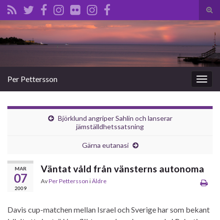
Slå
på/a
Search for:
sökf
Per Pettersson
Slå
på/av
navig
Björklund angriper Sahlin och lanserar
jämställdhetssatsning
Gärna eutanasi
Väntat våld från vänsterns autonoma
MAR
07
Av
Per Pettersson
i
Äldre
2009
Davis cup-matchen mellan Israel och Sverige har som bekant