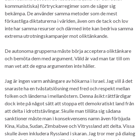
kommunistiska) förtryckarregimer som de säger sig
bekämpa. De använder samma metoder som de mest
förkastliga diktaturerna i världen, även om de tack och lov
inte har samma resurser och därmed inte kan bedriva samma
extrema utrotningskampanjer mot oliktänkande.
De autonoma grupperna måste börja acceptera oliktänkare
och bemöta dem med argument. Våld är vad man tar till om
man vet att de egna argumenten inte håller.
Jag är ingen varm anhängare av hökarna i Israel. Jag vill å det
snaraste ha en tvåstatslösning med fred och respekt mellan
folken och länderna i mellanöstern. Denna åsikt rättfärdigar
dock inte på något sätt att stoppa ett demokratiskt land från
att delta i idrottstävlingar. Skulle man tillåta sig sådana
sanktioner måste man i konsekvensens namn även förbjuda
Kina, Kuba, Sudan, Zimbabwe och Vitryssland att delta. Vissa
skulle även inkludera Ryssland i skaran. Jag tror mer på dialog