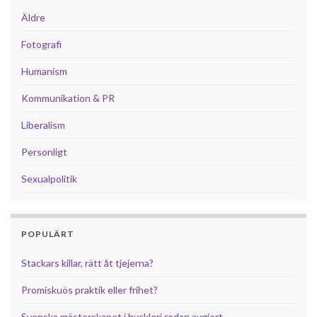
Äldre
Fotografi
Humanism
Kommunikation & PR
Liberalism
Personligt
Sexualpolitik
POPULÄRT
Stackars killar, rätt åt tjejerna?
Promiskuös praktik eller frihet?
Svenska mästerskapet i hyckleri redan avgjort