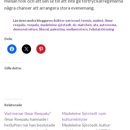
mellan folk och att sen se till att inte ge förtryckarregimerna
några chanser att arrangera stora evenemang.
Läs även andra bloggares
åsikter
om
israel
,
tennis
,
malmö
,
ilmar
reepalu
,
reepalu
,
madeleine sjöstedt
,
dc-matchen
,
afa
,
autonoma
,
demonstration
,
liberal
,
palestina
,
mellanöstern
,
tvåstatslösning
Dela:
Gilla detta:
Relaterade
Vad menar Ilmar Reepalu?
Madeleine Sjöstedt som
Ilmar Reepalu hamnade i
kulturminister
hetluften när han beslutade
Madeleine Sjöstedt, kultur-