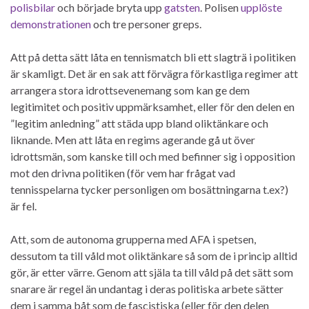
polisbilar
och började bryta upp
gatsten
. Polisen
upplöste
demonstrationen
och tre personer greps.
Att på detta sätt låta en tennismatch bli ett slagträ i politiken
är skamligt. Det är en sak att förvägra förkastliga regimer att
arrangera stora idrottsevenemang som kan ge dem
legitimitet och positiv uppmärksamhet, eller för den delen en
”legitim anledning” att städa upp bland oliktänkare och
liknande. Men att låta en regims agerande gå ut över
idrottsmän, som kanske till och med befinner sig i opposition
mot den drivna politiken (för vem har frågat vad
tennisspelarna tycker personligen om bosättningarna t.ex?)
är fel.
Att, som de autonoma grupperna med AFA i spetsen,
dessutom ta till våld mot oliktänkare så som de i princip alltid
gör, är etter värre. Genom att själa ta till våld på det sätt som
snarare är regel än undantag i deras politiska arbete sätter
dem i samma båt som de fascistiska (eller för den delen