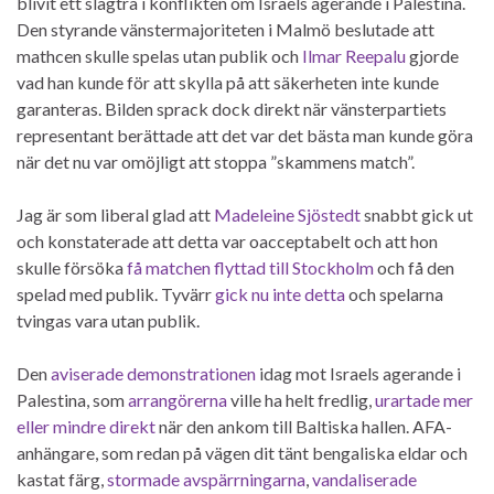
blivit ett slagträ i konflikten om Israels agerande i Palestina.
Den styrande vänstermajoriteten i Malmö beslutade att
mathcen skulle spelas utan publik och
Ilmar Reepalu
gjorde
vad han kunde för att skylla på att säkerheten inte kunde
garanteras. Bilden sprack dock direkt när vänsterpartiets
representant berättade att det var det bästa man kunde göra
när det nu var omöjligt att stoppa ”skammens match”.
Jag är som liberal glad att
Madeleine Sjöstedt
snabbt gick ut
och konstaterade att detta var oacceptabelt och att hon
skulle försöka
få matchen flyttad till Stockholm
och få den
spelad med publik. Tyvärr
gick nu inte detta
och spelarna
tvingas vara utan publik.
Den
aviserade demonstrationen
idag mot Israels agerande i
Palestina, som
arrangörerna
ville ha helt fredlig,
urartade mer
eller mindre direkt
när den ankom till Baltiska hallen. AFA-
anhängare, som redan på vägen dit tänt bengaliska eldar och
kastat färg,
stormade avspärrningarna
,
vandaliserade