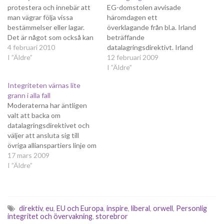
protestera och innebär att
EG-domstolen avvisade
man vägrar följa vissa
häromdagen ett
bestämmelser eller lagar.
överklagande från bl.a. Irland
Det är något som också kan
beträffande
uppmuntras, så länge det
4 februari 2010
datalagringsdirektivt. Irland
enbart handlar om olydnad
I ”Äldre”
hävdade att beslutet fattats
12 februari 2009
och därmed inte kan
på felaktiga grunder; frågor
I ”Äldre”
innebära skada på person
rörande den inre marknaden
Integriteten värnas lite
eller egendom. Nu har vi
kräver kvalificerad majoritet
grann i alla fall
plötsligt fått något så
medan frågor rörande juridik
Moderaterna har äntligen
ovanligt som…
och polisiärt samarbete
valt att backa om
kräver enhällighet i
datalagringsdirektivet och
ministerrådet. Genom att
väljer att ansluta sig till
frågan behandlades som
övriga allianspartiers linje om
rörande den inre marknaden
att trafikdata ska lagras i
17 mars 2009
kunde direktivet gå
bara sex månader. En liten
I ”Äldre”
igenom…
seger för integriteten och
förmodligen det bästa som
går att göra efter att
Thomas Bodström drivit
direktiv
,
eu
,
EU och Europa
,
inspire
,
liberal
,
orwell
,
Personlig
igenom direktivet i EU under
integritet och övervakning
,
storebror