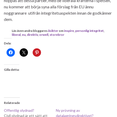
hoppas att dessa partier, med de liberala krafterna i spetsen,
nu kommer att börja syna alla förslag från EU ännu
noggrannare utifrån integritetsaspekten innan de godkänner
dem.
Läs även andra bloggares
åsikter
om
inspire
,
personlig integritet
,
liberal
,
eu
,
direktiv
,
orwell
,
storebror
Dela:
Gilla detta:
Relaterade
Offentlig olydnad?
Ny prövning av
Civil olydnad är ett sätt att
datalagringsdirektivet?