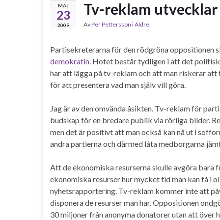
Tv-reklam utvecklar
MAJ
23
Av
Per Pettersson
i
Äldre
2009
Partisekreterarna för den rödgröna oppositionen s
demokratin
. Hotet består tydligen i att det politi
har att lägga på tv-reklam och att man riskerar at
för att presentera vad man själv vill göra.
Jag är av den omvända åsikten. Tv-reklam för partie
budskap för en bredare publik via rörliga bilder. 
men det är positivt att man också kan nå ut i sof
andra partierna och därmed låta medborgarna jämför
Att de ekonomiska resurserna skulle avgöra bara f
ekonomiska resurser hur mycket tid man kan få i oli
nyhetsrapportering. Tv-reklam kommer inte att påv
disponera de resurser man har. Oppositionen ondgö
30 miljoner från anonyma donatorer utan att över