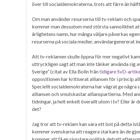
över till socialdemokraterna, trots att färre än häl
Om man använder resurserna till tv-reklam och spara
kommer man dessutom med största sannolikhet att f
ärlighetens namn, hur många väljare påverkas egentl
resurserna på sociala medier, användargenererat i
Att tv-reklamen skulle öppna för mer negativt kam
uttryckligen sagt att man inte tänker använda sig av
Sverige” (citat av Ella Bolin från
tidigare SvD-artike
oppositionen har kritiserat alliansen för i princip a
Speciellt socialdemokraterna har vägrat ge några s
alliansen och smutskastar allianspartierna. Med an
tidningar, ja helt enkelt överallt utom i tv? Eller ä
det?
Jag tror att tv-reklam kan vara ett bot på detta is
kommer svenskarna att reagera starkare än de gjort
kommer att få en sjysstare politisk debatt efters