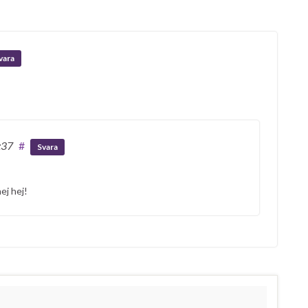
vara
:37
#
Svara
ej hej!