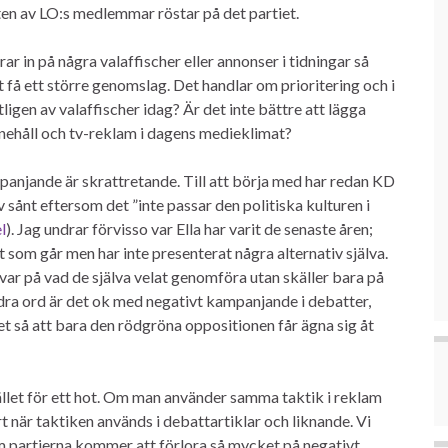
ften av LO:s medlemmar röstar på det partiet.
r in på några valaffischer eller annonser i tidningar så
å ett större genomslag. Det handlar om prioritering och i
igen av valaffischer idag? Är det inte bättre att lägga
nnehåll och tv-reklam i dagens medieklimat?
panjande är skrattretande. Till att börja med har redan KD
 sånt eftersom det ”inte passar den politiska kulturen i
l
). Jag undrar förvisso var Ella har varit de senaste åren;
llt som går men har inte presenterat några alternativ själva.
var på vad de själva velat genomföra utan skäller bara på
dra ord är det ok med negativt kampanjande i debatter,
r det så att bara den rödgröna oppositionen får ägna sig åt
tället för ett hot. Om man använder samma taktik i reklam
 när taktiken används i debattartiklar och liknande. Vi
om partierna kommer att förlora så mycket på negativt