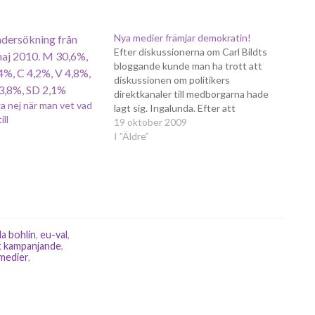
Nya medier främjar demokratin!
Efter diskussionerna om Carl Bildts
bloggande kunde man ha trott att
diskussionen om politikers
direktkanaler till medborgarna hade
ga nej när man vet vad
lagt sig. Ingalunda. Efter att
ill
Madeleine Sjöstedt på sin blogg
19 oktober 2009
presenterat nyheten om att det inte
I ”Äldre”
blir någon tillbyggnad till Stockholms
Stadsbibliotek, har det blåst upp till
orkan i ankdammen. Roger Mogert…
la bohlin
,
eu-val
,
t kampanjande
,
 medier
,