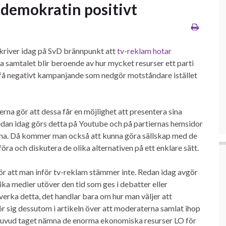
 demokratin positivt
kriver idag på SvD brännpunkt att
tv-reklam hotar
ska samtalet blir beroende av hur mycket resurser ett parti
t få negativt kampanjande som nedgör motståndare istället
rna gör att dessa får en möjlighet att presentera sina
Redan idag görs detta på Youtube och på partiernas hemsidor
forna. Då kommer man också att kunna göra sällskap med de
a och diskutera de olika alternativen på ett enklare sätt.
ör att man inför tv-reklam stämmer inte. Redan idag avgör
ka medier utöver den tid som ges i debatter eller
erka detta, det handlar bara om hur man väljer att
r sig dessutom i artikeln över att moderaterna samlat ihop
 huvud taget nämna de enorma ekonomiska resurser LO för