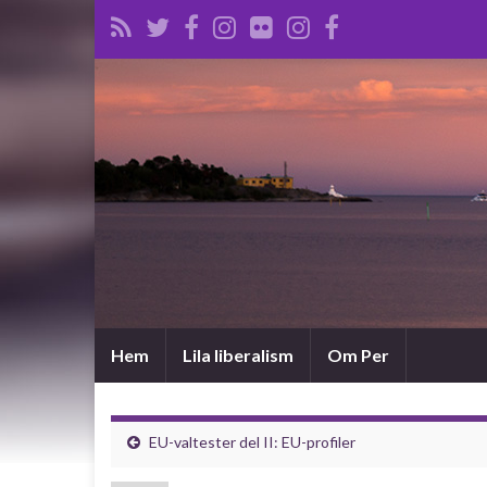
Hem
Lila liberalism
Om Per
EU-valtester del II: EU-profiler