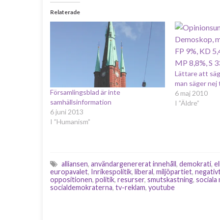
Relaterade
Lättare att sä
man säger nej t
Församlingsblad är inte
6 maj 2010
samhällsinformation
I ”Äldre”
6 juni 2013
I ”Humanism”
alliansen
,
användargenererat innehåll
,
demokrati
,
el
europavalet
,
Inrikespolitik
,
liberal
,
miljöpartiet
,
negativ
oppositionen
,
politik
,
resurser
,
smutskastning
,
sociala
socialdemokraterna
,
tv-reklam
,
youtube