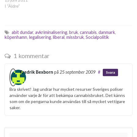
Undersökningen…
I ”Äldre”
abit dundar
,
avkriminalisering
,
bruk
,
cannabis
,
danmark
,
köpenhamn
,
legalisering
,
liberal
,
missbruk
,
Socialpolitik
1 kommentar
Fredrik Bexborn
på
25 september 2009
#
Svara
Bra skrivet! Jag undrar hur mycket resurser Sveriges poliser
använder varje år för att bekämpa cannabisbruket. Det känns
som om de pengarna kunde användas till så mycket vettigare
saker.