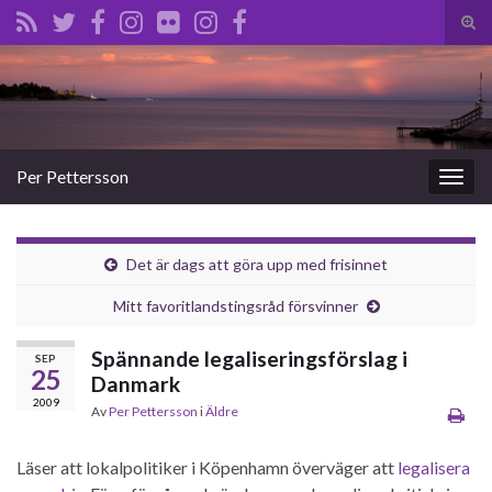
Slå
på/a
Search for:
sökf
Per Pettersson
Slå
på/av
navig
Det är dags att göra upp med frisinnet
Mitt favoritlandstingsråd försvinner
Spännande legaliseringsförslag i
SEP
25
Danmark
2009
Av
Per Pettersson
i
Äldre
Läser att lokalpolitiker i Köpenhamn överväger att
legalisera