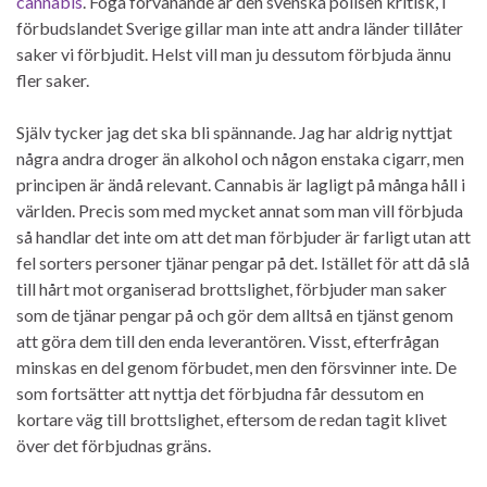
cannabis
. Föga förvånande är den svenska polisen kritisk, i
förbudslandet Sverige gillar man inte att andra länder tillåter
saker vi förbjudit. Helst vill man ju dessutom förbjuda ännu
fler saker.
Själv tycker jag det ska bli spännande. Jag har aldrig nyttjat
några andra droger än alkohol och någon enstaka cigarr, men
principen är ändå relevant. Cannabis är lagligt på många håll i
världen. Precis som med mycket annat som man vill förbjuda
så handlar det inte om att det man förbjuder är farligt utan att
fel sorters personer tjänar pengar på det. Istället för att då slå
till hårt mot organiserad brottslighet, förbjuder man saker
som de tjänar pengar på och gör dem alltså en tjänst genom
att göra dem till den enda leverantören. Visst, efterfrågan
minskas en del genom förbudet, men den försvinner inte. De
som fortsätter att nyttja det förbjudna får dessutom en
kortare väg till brottslighet, eftersom de redan tagit klivet
över det förbjudnas gräns.