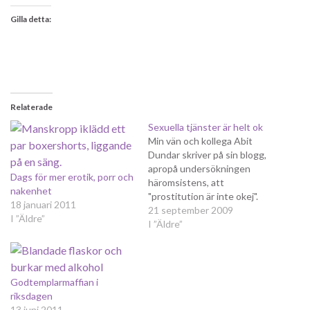
Gilla detta:
Relaterade
Sexuella tjänster är helt ok
Min vän och kollega Abit
Dundar skriver på sin blogg,
apropå undersökningen
Dags för mer erotik, porr och
häromsistens, att
nakenhet
"prostitution är inte okej".
18 januari 2011
Abit och jag har då och då
21 september 2009
I ”Äldre”
intressanta diskussioner om
I ”Äldre”
prostitution och våra
motsatta åsikter om
sexköpslagen. Därför tänkte
jag nu ta tillfället i akt att
Godtemplarmaffian i
fortsätta debatten även i
riksdagen
bloggosfären.
13 juni 2011