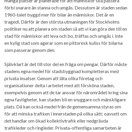
många platser är planerade för att människor ska passera
förbi snarare än stanna och umgås. Dessutom är staden sedan
1960-talet byggd mer för bilar än människor. Det är en
tragedi. Därför är den största utmaningen för Stockholms
politiker nu att planera om staden så att vi kan göra den till en
stad för människor att leva och bo, träffas och umgås i. Inte
en kylig stad som agerar som en pittoresk kuliss för bilarna
som passerar genom den.
Självklart är det till stor del en fråga om pengar. Därför måste
stadens egna medel för stadsbyggnad kompletteras med
privata insatser. Genom att låta olika företag och
organisationer delta i arbetet med att försköna staden,
exempelvis genom att de tar ansvar för närområdet kring sina
egna fastigheter, kan staden bli en snyggare och mänskligare
plats. Då kan också medel från de gemensamma styras om
för att minska trafiken i innerstaden på olika sätt; oavsett om
det handlar om ökad kollektivtrafik eller nedgrävda
trafikleder och ringleder. Privata-offentliga samarbeten är