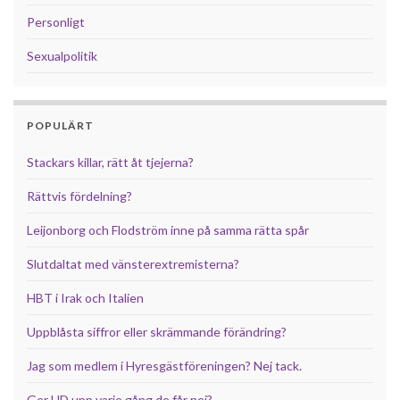
Personligt
Sexualpolitik
POPULÄRT
Stackars killar, rätt åt tjejerna?
Rättvis fördelning?
Leijonborg och Flodström inne på samma rätta spår
Slutdaltat med vänsterextremisterna?
HBT i Irak och Italien
Uppblåsta siffror eller skrämmande förändring?
Jag som medlem i Hyresgästföreningen? Nej tack.
Ger UD upp varje gång de får nej?