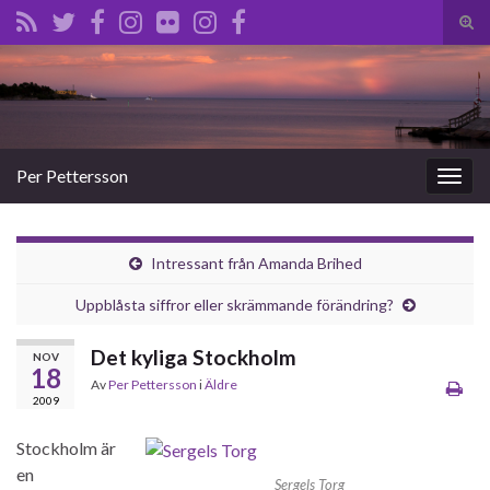
Slå
på/a
Search for:
sökf
Per Pettersson
Slå
på/av
navig
Intressant från Amanda Brihed
Uppblåsta siffror eller skrämmande förändring?
Det kyliga Stockholm
NOV
18
Av
Per Pettersson
i
Äldre
2009
Stockholm är
en
Sergels Torg