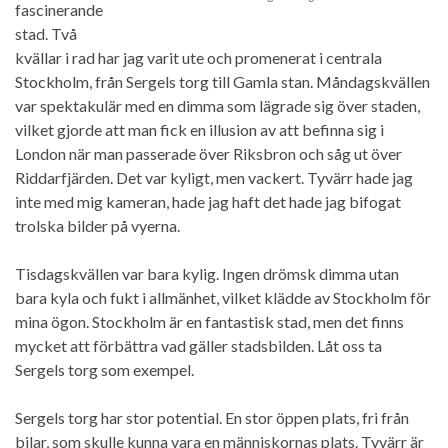
fascinerande
stad. Två
kvällar i rad har jag varit ute och promenerat i centrala
Stockholm, från Sergels torg till Gamla stan. Måndagskvällen
var spektakulär med en dimma som lägrade sig över staden,
vilket gjorde att man fick en illusion av att befinna sig i
London när man passerade över Riksbron och såg ut över
Riddarfjärden. Det var kyligt, men vackert. Tyvärr hade jag
inte med mig kameran, hade jag haft det hade jag bifogat
trolska bilder på vyerna.
Tisdagskvällen var bara kylig. Ingen drömsk dimma utan
bara kyla och fukt i allmänhet, vilket klädde av Stockholm för
mina ögon. Stockholm är en fantastisk stad, men det finns
mycket att förbättra vad gäller stadsbilden. Låt oss ta
Sergels torg som exempel.
Sergels torg har stor potential. En stor öppen plats, fri från
bilar, som skulle kunna vara en människornas plats. Tyvärr är