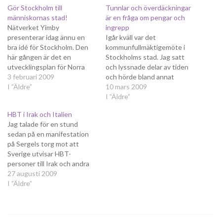
Gör Stockholm till
Tunnlar och överdäckningar
människornas stad!
är en fråga om pengar och
Nätverket Yimby
ingrepp
presenterar idag ännu en
Igår kväll var det
bra idé för Stockholm. Den
kommunfullmäktigemöte i
här gången är det en
Stockholms stad. Jag satt
utvecklingsplan för Norra
och lyssnade delar av tiden
bantorget. Idén är enkel; gör
3 februari 2009
och hörde bland annat
Norra bantorget till en
I ”Äldre”
debatter om flera olika
10 mars 2009
attraktiv knutpunkt. Redan
exploateringsprojekt. Något
I ”Äldre”
nu har ju mycket gjorts vid
som slog mig var den väldigt
HBT i Irak och Italien
torget i och med
olika världsbild som
Jag talade för en stund
upprustning och
majoriteten respektive
sedan på en manifestation
nybyggnation. Hotellet
vänsteroppositionen har.
på Sergels torg mot att
Clarion Sign vid torget
När det disktuerades
Sverige utvisar HBT-
andas…
bostäder var vänstern
personer till Irak och andra
upprörd över att det "bara"
länder där homosexualitet är
27 augusti 2009
byggdes…
kriminaliserat. Det var en bra
I ”Äldre”
manifestation och vi var alla
överens om att det är
oacceptabelt med