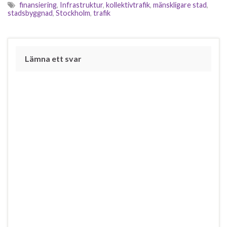
utvisningarna. Det strider
finansiering
,
Infrastruktur
,
kollektivtrafik
,
mänskligare stad
,
mot mänskliga rättigheter
stadsbyggnad
,
Stockholm
,
trafik
och även…
Lämna ett svar