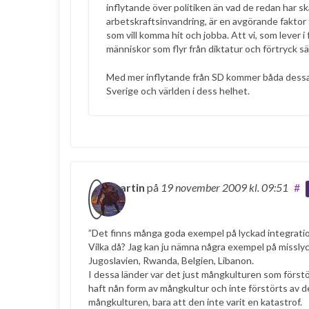
inflytande över politiken än vad de redan har sk
arbetskraftsinvandring, är en avgörande faktor f
som vill komma hit och jobba. Att vi, som lever i
människor som flyr från diktatur och förtryck säg
Med mer inflytande från SD kommer båda dessa 
Sverige och världen i dess helhet.
martin
på
19 november 2009
kl. 09:51
#
”Det finns många goda exempel på lyckad integratio
Vilka då? Jag kan ju nämna några exempel på missly
Jugoslavien, Rwanda, Belgien, Libanon.
I dessa länder var det just mångkulturen som för
haft nån form av mångkultur och inte förstörts av de
mångkulturen, bara att den inte varit en katastrof.