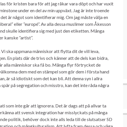
llas för kristen bara för att jag råkar vara döpt och har vuxit
tminstone under en del av min uppväxt. Jag är inte troende
er det är något som identifierar mig. Om jag måste välja en
i ”liberal” eller ”europé”. Av alla dessa muslimer som Åkesson
and skulle identifiera sig med just den etiketten. Många
er kanske ”artist”.
Vi ska uppmana människor att flytta dit de vill leva,
en. En plats där de trivs och känner att de dels kan bidra,
 där alla människor ska få bo. Många flyr förtrycket de
då välkomna dem med en stämpel som gör dem i första hand
an, är så idiotiskt som det kan bli. Att denna syn i allra
 spär på segregation och misstro, kan det inte råda några
 som inte går att ignorera. Det är dags att på allvar ta
erkänna att svensk integration har misslyckats på många
 politik, behöver dock inte alls leda till de slutsatser SD
gration och mångkulturalism. Att lyfta fram dessa och våga