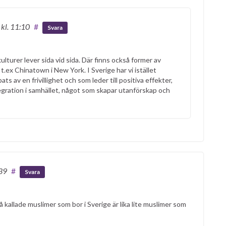
9
kl. 11:10
#
Svara
kulturer lever sida vid sida. Där finns också former av
.ex Chinatown i New York. I Sverige har vi istället
 av en frivillighet och som leder till positiva effekter,
egration i samhället, något som skapar utanförskap och
:39
#
Svara
å kallade muslimer som bor i Sverige är lika lite muslimer som