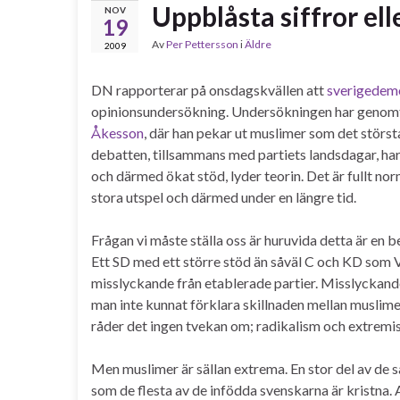
Uppblåsta siffror e
NOV
19
Av
Per Pettersson
i
Äldre
2009
DN rapporterar på onsdagskvällen att
sverigedemo
opinionsundersökning. Undersökningen har genomfö
Åkesson
, där han pekar ut muslimer som det störst
debatten, tillsammans med partiets landsdagar, ha
och därmed ökat stöd, lyder teorin. Det är fullt no
stora utspel och därmed under en längre tid.
Frågan vi måste ställa oss är huruvida detta är en b
Ett SD med ett större stöd än såväl C och KD som V
misslyckande från etablerade partier. Misslyckandet
man inte kunnat förklara skillnaden mellan muslimer
råder det ingen tvekan om; radikalism och extremism
Men muslimer är sällan extrema. En stor del av de s
som de flesta av de infödda svenskarna är kristna. 