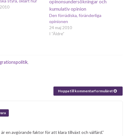
ka styra, oklart hur
 2010
Den förrädiska, föränderliga
opinionen
24 maj 2010
I ”Äldre”
grationspolitik
,
Hoppa till kommentarformuläret
vara
r en avgörande faktor för att klara tillväxt och välfärd.”