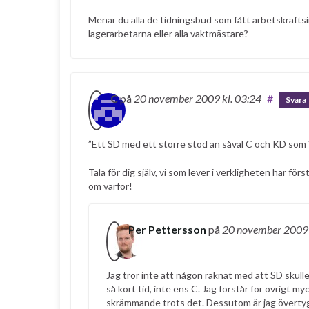
Menar du alla de tidningsbud som fått arbetskraftsi
lagerarbetarna eller alla vaktmästare?
C
på
20 november 2009
kl. 03:24
#
Svara
”Ett SD med ett större stöd än såväl C och KD som 
Tala för dig själv, vi som lever i verkligheten har f
om varför!
Per Pettersson
på
20 november 200
Jag tror inte att någon räknat med att SD skulle
så kort tid, inte ens C. Jag förstår för övrigt my
skrämmande trots det. Dessutom är jag övertyga