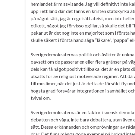
hemlandet är missvisande. Jag vill definitivt inte ka
upp i ett land där det fanns en kristen statskyrka å
på något sätt, jag är regelrätt ateist, men inte hell
etikett, något jag förvisso ogillar, så skulle det bl
pekar ut är det nog inte en majoritet som i första h
skulle säkert i första hand säga ”läkare”, ”pappa” ell
Sverigedemokraternas politik och åsikter är unkna. 
oavsett om de passerar en eller flera gränser på väg
dels kan få något positivt tillbaka, det är en plats
utsätts för av religiöst motiverade regimer. Att 
till muslimer, när det just är detta de försökt fly und
högsta grad försvårar integrationen i samhället och
tvivel om.
Sverigedemokraterna är en faktor i svensk demokrati
debatten och våga, inte bara debattera, utan även 
sätt. Dessa erkännanden och omprövningar av rådande
drar. Det finns många goda exempel på lyckad inte