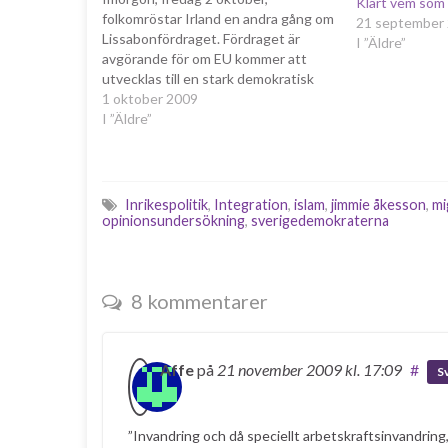
Klart vem som s
folkomröstar Irland en andra gång om
21 september
Lissabonfördraget. Fördraget är
I ”Äldre”
avgörande för om EU kommer att
utvecklas till en stark demokratisk
maktfaktor på världsscenen, eller om
1 oktober 2009
utvecklingen kommer att gå mot
I ”Äldre”
irrelevans och stagnation. Utan
Lissabon är förutsättningarna för
utvidgning av EU kraftigt
begränsade. Dessutom kommer
Inrikespolitik
,
Integration
,
islam
,
jimmie åkesson
,
mi
maktdelningen…
opinionsundersökning
,
sverigedemokraterna
8 kommentarer
Affe
på
21 november 2009
kl. 17:09
#
S
”Invandring och då speciellt arbetskraftsinvandring, ä