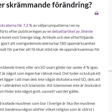
ller skrämmande förändring?
kraterna får 7,2 %
av väljarsympatierna i en ny
rts efter publiceringen av en
debattartikel av Jimmie
a hotet mot Sverige idag. Artikeln och den efterföljande
r gjort att sverigedemokraterna har fått uppmärksamhet
rmalt för partier att få ökat stöd när de uppmärksammas för
estående trend, eller om SD snart glider ner under 4 % igen.
, är något som ingen har räknat med. Det tyder också på ett
 ligger i att man dels inte vågat diskutera med SD, dels att
 i allmänhet och islamister. Att islamismen inte är önskvärd
 föder inte något gott, oavsett vad det gäller.
å kallade muslimer som bor i Sverige är lika lite muslimer
Att benämna någon utefter vilket religion som är störst i