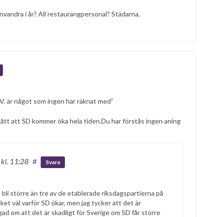
nvandra i år? All restaurangpersonal? Städarna,
V, är något som ingen har räknat med”
örstått att SD kommer öka hela tiden.Du har förstås ingen aning
9
kl. 11:28
#
Svara
 bli större än tre av de etablerade riksdagspartierna på
cket väl varför SD ökar, men jag tycker att det är
d om att det är skadligt för Sverige om SD får större