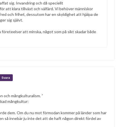
affat sig. Invandring och då speciellt
ör att klara tillväxt och välfärd. Vi behöver människor
 fred och frihet, dessutom har en skyldighet att hjälpa de
er sig självt.
företeelser att minska, något som på sikt skadar både
Svara
n och mångkulturalism. ”
ckad mångkultur:
störde dem. Om du nu mot förmodan kommer på länder som har
n så innebär ju inte det att de haft någon direkt fördel av