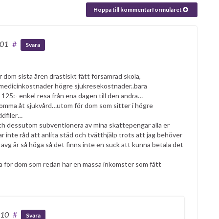
Hoppa till kommentarformuläret
:01
#
Svara
ar dom sista åren drastiskt fått försämrad skola,
 medicinkostnader högre sjukresekostnader..bara
 125:- enkel resa från ena dagen till den andra…
 komma åt sjukvård…utom för dom som sitter i högre
ddfiler…
och dessutom subventionera av mina skattepengar alla er
ar inte råd att anlita städ och tvätthjälp trots att jag behöver
g är så höga så det finns inte en suck att kunna betala det
bara för dom som redan har en massa inkomster som fått
:10
#
Svara