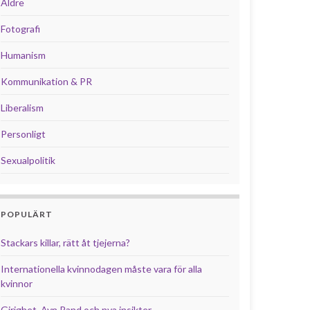
Äldre
Fotografi
Humanism
Kommunikation & PR
Liberalism
Personligt
Sexualpolitik
POPULÄRT
Stackars killar, rätt åt tjejerna?
Internationella kvinnodagen måste vara för alla
kvinnor
Girighet, Ayn Rand och nya insikter