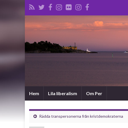
Hem
Lila liberalism
Om Per
Rädda transpersonerna från kristdemokraterna