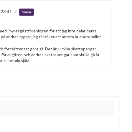
. 23:41
#
Svara
med i hyresgästföreningen för att jag inte delar deras
e på andras ryggar, jag försöker att arbeta åt andra hållet.
 och fortsätter att göra så. Det är ju mina skattepengar
tår för avgiften och andras skattepengar som skulle gå åt
inte betala själv.