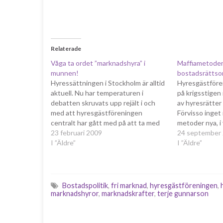
Relaterade
Våga ta ordet ”marknadshyra” i
Maffiametoder
munnen!
bostadsrättso
Hyressättningen i Stockholm är alltid
Hyresgästföre
aktuell. Nu har temperaturen i
på krigsstigen
debatten skruvats upp rejält i och
av hyresrätter 
med att hyresgästföreningen
Förvisso inget
centralt har gått med på att ta med
metoder nya, i v
läget i beräkningen i större
23 februari 2009
Dessutom har 
24 september
utsträckning än tidigare när hyrorna
I ”Äldre”
Teres Lindberg 
I ”Äldre”
ska bestämmas. Detta har fått
deras sida. Sv
hyresgästföreningens lokalavdelning
och idag skriv
i Stockholm att gå i taket…
det…
Bostadspolitik
,
fri marknad
,
hyresgästföreningen
,
marknadshyror
,
marknadskrafter
,
terje gunnarson