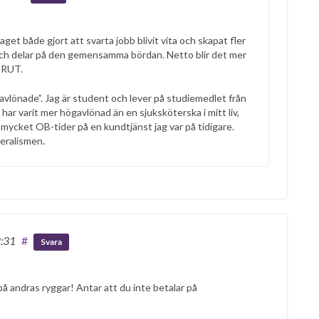
t både gjort att svarta jobb blivit vita och skapat fler
t och delar på den gemensamma bördan. Netto blir det mer
v RUT.
gavlönade”. Jag är student och lever på studiemedlet från
jag har varit mer högavlönad än en sjuksköterska i mitt liv,
mycket OB-tider på en kundtjänst jag var på tidigare.
beralismen.
2:31
#
Svara
å andras ryggar! Antar att du inte betalar på