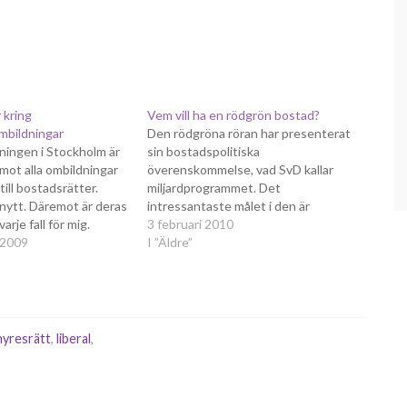
 kring
Vem vill ha en rödgrön bostad?
mbildningar
Den rödgröna röran har presenterat
ningen i Stockholm är
sin bostadspolitiska
 mot alla ombildningar
överenskommelse, vad SvD kallar
till bostadsrätter.
miljardprogrammet. Det
 nytt. Däremot är deras
intressantaste målet i den är
arje fall för mig.
antagligen det att man vill
3 februari 2010
socialdemokraternas
 2009
åstadkomma 40 000 nya bostäder om
I ”Äldre”
gått in i striden på
året till 2016, varav majoriteten ska
D skrev om detta igår
vara hyresrätter. Varför det bör vara
er Claes Arvidsson om
så är oklart, speciellt som många av
de områden…
hyresrätt
,
liberal
,