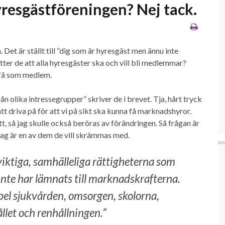
resgästföreningen? Nej tack.
 Det är ställt till ”dig som är hyresgäst men ännu inte
ter de att alla hyresgäster ska och vill bli medlemmar?
t få som medlem.
ån olika intressegrupper” skriver de i brevet. Tja, hårt tryck
att driva på för att vi på sikt ska kunna få marknadshyror.
tt, så jag skulle också beröras av förändringen. Så frågan är
jag är en av dem de vill skrämmas med.
viktiga, samhälleliga rättigheterna som
inte har lämnats till marknadskrafterna.
pel sjukvården, omsorgen, skolorna,
let och renhållningen.”