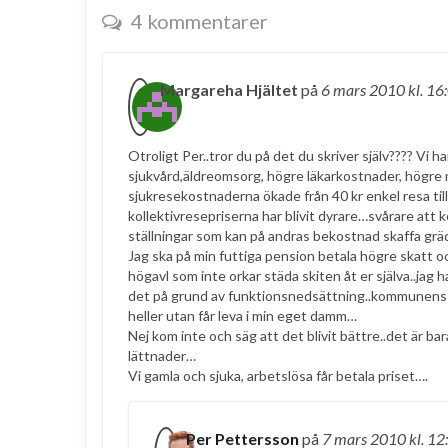
4 kommentarer
Margareha Hjältet
på
6 mars 2010
kl. 16
Otroligt Per..tror du på det du skriver själv???? Vi h
sjukvård,äldreomsorg, högre läkarkostnader, högre
sjukresekostnaderna ökade från 40 kr enkel resa till
kollektivresepriserna har blivit dyrare…svårare att
ställningar som kan på andras bekostnad skaffa grä
Jag ska på min futtiga pension betala högre skatt 
högavl som inte orkar städa skiten åt er själva..jag h
det på grund av funktionsnedsättning..kommunens av
heller utan får leva i min eget damm…
Nej kom inte och säg att det blivit bättre..det är 
lättnader…
Vi gamla och sjuka, arbetslösa får betala priset….
Per Pettersson
på
7 mars 2010
kl. 12