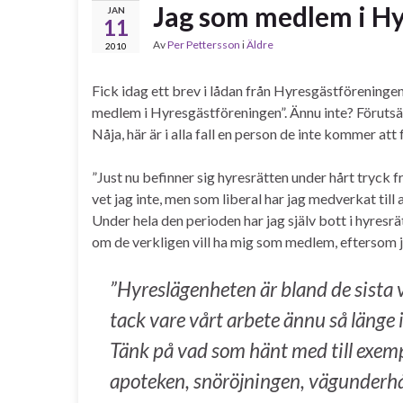
Jag som medlem i Hy
JAN
11
Av
Per Pettersson
i
Äldre
2010
Fick idag ett brev i lådan från Hyresgästföreningen.
medlem i Hyresgästföreningen”. Ännu inte? Förutsät
Nåja, här är i alla fall en person de inte kommer at
”Just nu befinner sig hyresrätten under hårt tryck fr
vet jag inte, men som liberal har jag medverkat till 
Under hela den perioden har jag själv bott i hyresrä
om de verkligen vill ha mig som medlem, eftersom 
”Hyreslägenheten är bland de sista 
tack vare vårt arbete ännu så länge 
Tänk på vad som hänt med till exem
apoteken, snöröjningen, vägunderhål