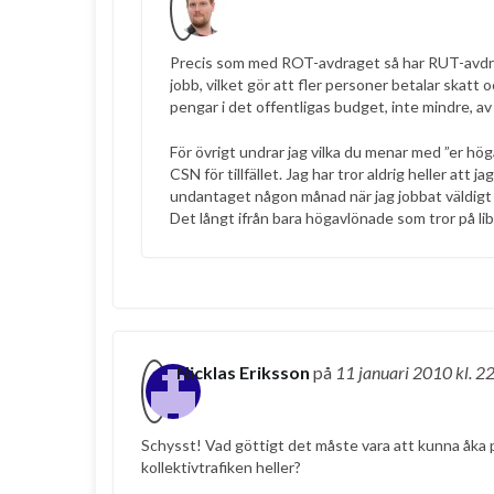
Precis som med ROT-avdraget så har RUT-avdrage
jobb, vilket gör att fler personer betalar skat
pengar i det offentligas budget, inte mindre, a
För övrigt undrar jag vilka du menar med ”er hö
CSN för tillfället. Jag har tror aldrig heller att 
undantaget någon månad när jag jobbat väldigt 
Det långt ifrån bara högavlönade som tror på li
Nicklas Eriksson
på
11 januari 2010
kl. 2
Schysst! Vad göttigt det måste vara att kunna åka p
kollektivtrafiken heller?