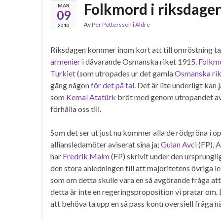
Folkmord i riksdage
MAR
09
Av
Per Pettersson
i
Äldre
2010
Riksdagen kommer inom kort att till omröstning t
armenier
i dåvarande Osmanska riket 1915.
Folkm
Turkiet
(som utropades ur det gamla
Osmanska rik
gång någon
för det på tal
. Det är lite underligt kan
som
Kemal Atatürk
bröt med genom utropandet av 
förhålla oss till.
Som det ser ut just nu kommer alla de rödgröna i op
alliansledamöter aviserat sina ja;
Gulan Avci
(FP),
A
har
Fredrik Malm
(FP) skrivit under den ursprungl
den stora anledningen till att majoritetens övriga l
som om detta skulle vara en så avgörande fråga att d
detta är inte en regeringsproposition vi pratar om. 
att behöva ta upp en så pass kontroversiell fråga när