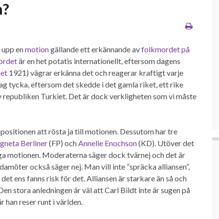
n?
a upp en
motion
gällande ett erkännande av
folkmordet på
ordet
är en het potatis internationellt, eftersom dagens
et
1921) vägrar erkänna det och reagerar kraftigt varje
 jag tycka, eftersom det skedde i det gamla riket, ett rike
republiken Turkiet. Det är dock verkligheten som vi måste
positionen att rösta ja till motionen. Dessutom har tre
gneta Berliner
(FP) och
Annelie Enochson
(KD). Utöver det
iga motionen. Moderaterna säger dock tvärnej och det är
edamöter också säger nej. Man vill inte ”spräcka alliansen”,
et ens fanns risk för det. Alliansen är starkare än så och
Den stora anledningen är väl att Carl Bildt inte är sugen på
 han reser runt i världen.