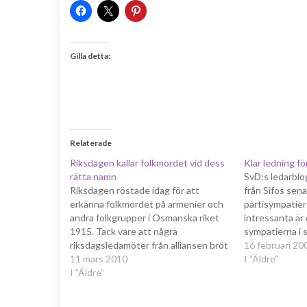
Gilla detta:
Relaterade
Riksdagen kallar folkmordet vid dess
Klar ledning fö
rätta namn
SvD:s ledarblo
Riksdagen röstade idag för att
från Sifos sen
erkänna folkmordet på armenier och
partisympatier
andra folkgrupper i Osmanska riket
intressanta ä
1915. Tack vare att några
sympatierna i 
riksdagsledamöter från alliansen bröt
Stockholm lede
16 februari 20
mot den officiella allianshållningen
11 mars 2010
42 mot opposit
I ”Äldre”
och istället röstade efter sitt eget
I ”Äldre”
ledningen 50 - 4
samvete, gick motionen igenom. Att
tydliga språk. 
det inte blir någon omedelbar
fungerar i sto