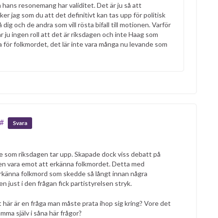
m hans resonemang har validitet. Det är ju så att
er jag som du att det definitivt kan tas upp för politisk
dig och de andra som vill rösta bifall till motionen. Varför
r ju ingen roll att det är riksdagen och inte Haag som
lla för folkmordet, det lär inte vara många nu levande som
#
Svara
te som riksdagen tar upp. Skapade dock viss debatt på
en vara emot att erkänna folkmordet. Detta med
rkänna folkmord som skedde så långt innan några
 just i den frågan fick partistyrelsen stryk.
 här är en fråga man måste prata ihop sig kring? Vore det
ämma själv i såna här frågor?