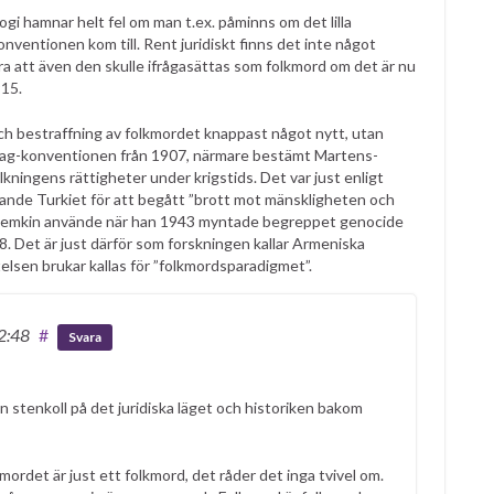
hamnar helt fel om man t.ex. påminns om det lilla
ventionen kom till. Rent juridiskt finns det inte något
ära att även den skulle ifrågasättas som folkmord om det är nu
915.
 bestraffning av folkmordet knappast något nytt, utan
Haag-konventionen från 1907, närmare bestämt Martens-
kningens rättigheter under krigstids. Det var just enligt
ande Turkiet för att begått ”brott mot mänskligheten och
hael Lemkin använde när han 1943 myntade begreppet genocide
. Det är just därför som forskningen kallar Armeniska
lsen brukar kallas för ”folkmordsparadigmet”.
12:48
#
Svara
 stenkoll på det juridiska läget och historiken bakom
ordet är just ett folkmord, det råder det inga tvivel om.