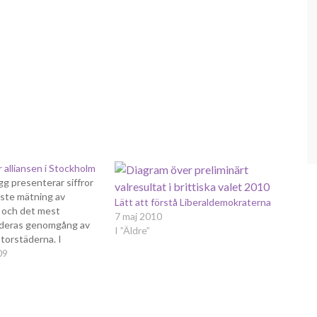
r alliansen i Stockholm
gg presenterar siffror
aste mätning av
Lätt att förstå Liberaldemokraterna
 och det mest
7 maj 2010
r deras genomgång av
I ”Äldre”
storstäderna. I
r Alliansen med 54 -
09
ionen, i Malmö är
0. Siffrorna talar sitt
Alliansens politik
rstadsregionerna,