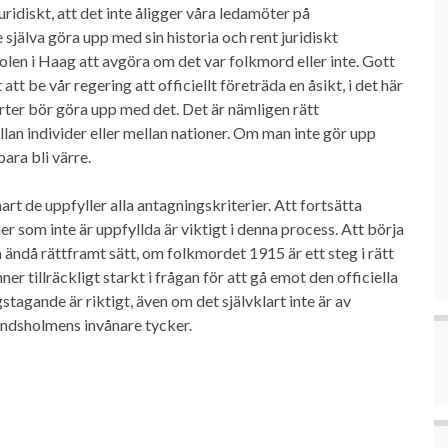
ridiskt, att det inte åligger våra ledamöter på
 själva göra upp med sin historia och rent juridiskt
en i Haag att avgöra om det var folkmord eller inte. Gott
 att be vår regering att officiellt företräda en åsikt, i det här
arter bör göra upp med det. Det är nämligen rätt
lan individer eller mellan nationer. Om man inte gör upp
ara bli värre.
art de uppfyller alla antagningskriterier. Att fortsätta
er som inte är uppfyllda är viktigt i denna process. Att börja
 ändå rättframt sätt, om folkmordet 1915 är ett steg i rätt
r tillräckligt starkt i frågan för att gå emot den officiella
gstagande är riktigt, även om det självklart inte är av
ndsholmens invånare tycker.