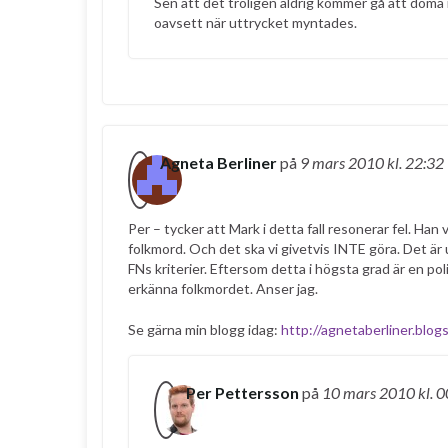
Sen att det troligen aldrig kommer gå att döma 
oavsett när uttrycket myntades.
Agneta Berliner
på
9 mars 2010
kl. 22:32
Per – tycker att Mark i detta fall resonerar fel. Ha
folkmord. Och det ska vi givetvis INTE göra. Det är u
FNs kriterier. Eftersom detta i högsta grad är en pol
erkänna folkmordet. Anser jag.
Se gärna min blogg idag:
http://agnetaberliner.blog
Per Pettersson
på
10 mars 2010
kl. 