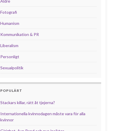
Äldre
Fotografi
Humanism
Kommunikation & PR
Liberalism
Personligt
Sexualpolitik
POPULÄRT
Stackars killar, rätt åt tjejerna?
Internationella kvinnodagen måste vara för alla
kvinnor
Girighet, Ayn Rand och nya insikter