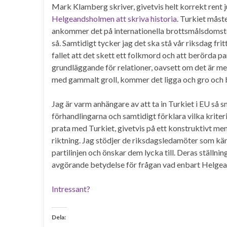
Mark Klamberg skriver, givetvis helt korrekt rent ju
Helgeandsholmen att skriva historia
. Turkiet måste
ankommer det på internationella brottsmålsdomstol
så. Samtidigt tycker jag det ska stå vår riksdag fritt
fallet att det skett ett folkmord och att berörda p
grundläggande för relationer, oavsett om det är mel
med gammalt groll, kommer det ligga och gro och b
Jag är varm anhängare av att ta in Turkiet i EU så sn
förhandlingarna och samtidigt förklara vilka kriteri
prata med Turkiet, givetvis på ett konstruktivt men
riktning. Jag stödjer de riksdagsledamöter som känne
partilinjen och önskar dem lycka till. Deras ställnin
avgörande betydelse för frågan vad enbart Helgea
Intressant?
Dela: