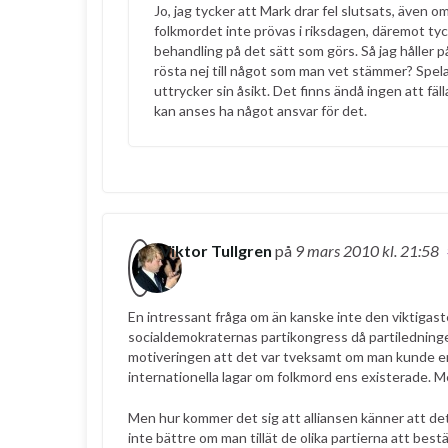
Jo, jag tycker att Mark drar fel slutsats, även o
folkmordet inte prövas i riksdagen, däremot tyck
behandling på det sätt som görs. Så jag håller på 
rösta nej till något som man vet stämmer? Spela
uttrycker sin åsikt. Det finns ändå ingen att fä
kan anses ha något ansvar för det.
Viktor Tullgren
på
9 mars 2010
kl. 21:58
En intressant fråga om än kanske inte den viktigas
socialdemokraternas partikongress då partiledning
motiveringen att det var tveksamt om man kunde e
internationella lagar om folkmord ens existerade. Men
Men hur kommer det sig att alliansen känner att det
inte bättre om man tillät de olika partierna att best