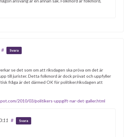
någon ansvarig är en annan sak. Folkmord är folkmord,
#
Svara
n verkar se det som om att riksdagen ska pröva om det är
pp till jurister. Detta folkmord är dock prövat och uppfyller
itisk fråga är det därmed OK för politiker/riksdagen att
spot.com/2010/03/politikers-uppgift-nar-det-galler.html
00:11
#
Svara