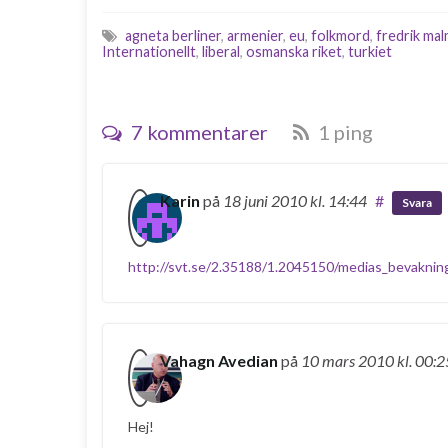
förändring för världen är självklart,
dessutom är…
den…
agneta berliner
,
armenier
,
eu
,
folkmord
,
fredrik ma
Internationellt
,
liberal
,
osmanska riket
,
turkiet
7 kommentarer
1 ping
Karin
på
18 juni 2010
kl. 14:44
#
Svara
http://svt.se/2.35188/1.2045150/medias_bevakning
Vahagn Avedian
på
10 mars 2010
kl. 00:2
Hej!