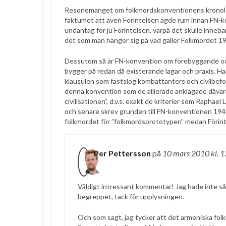
Resonemanget om folkmordskonventionens kronologi 
faktumet att även Förintelsen ägde rum innan FN-kon
undantag för ju Förintelsen, varpå det skulle inneb
det som man hänger sig på vad gäller Folkmordet 1
Dessutom så är FN-konvention om förebyggande och
bygger på redan då existerande lagar och praxis. 
klausulen som fastslog kombattanters och civilbefol
denna konvention som de allierade anklagade dåvar
civilisationen”, d.v.s. exakt de kriterier som Rap
och senare skrev grunden till FN-konventionen 1948
folkmordet för ”folkmordsprototypen” medan Förinte
Per Pettersson
på
10 mars 2010
kl. 
Väldigt intressant kommentar! Jag hade inte sån
begreppet, tack för upplysningen.
Och som sagt, jag tycker att det armeniska folkm