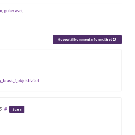
lm
,
gulan avci
,
Hoppa till kommentarformuläret
_brast_i_objektivitet
5
#
Svara