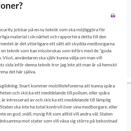
foner?
urity jobbar på en ny teknik som ska möjliggöra för
liga material i sin närhet och rapportera detta till den
mentet är det ytterligare ett sätt att skydda medborgarna
are en teknik som kan missbrukas som införs med de ”goda
Visst, användaren ska själv kunna välja om man vill
ts sida inför denna teknik tror jag inte att man är så hemskt
mma det här själva.
lsglidning. Snart kommer mobiltelefonerna att kunna spåra
eten och skicka ett meddelande till polisen, eller spåra
är intresserad av och skicka ett meddelande till lämplig
 Staten ska inte ha total kontroll över sina medborgare, eller
e en god, snäll, mysig filt som alltid vill andra väl. Staten
tänksamma mot stater som vill växa sig större på bekostnad