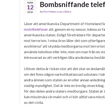
Bombsniffande tele
MAR
12
Av
Per Pettersson
i
Äldre
2010
Läser att amerikanska Department of Homeland Sec
mobiltelefoner
att, genom en ny sensor, känna av far
amerikanska staten. Enligt företrädare för departe
mot terrorism. I mina öron låter det som ytterlig
avsikterna” att skydda medborgarna mot terrorism. 
använda tekniken eller inte, men om man från en sta
intresserad av att verkligen låta användarna bestä
Utöver detta är risken stor att det sker en ändamå
om det finns någon narkotikaklassad substans i närh
andra ämnen som staten av en eller annan anledning 
statlig myndighet. Det är inte en trevlig utveckling.
för den delen andra staters medborgare. Staten är int
kan missbruka sin makt och vi bör alltid vara miss
av det civila.