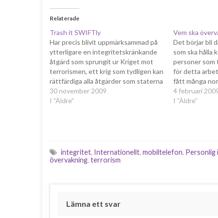
Relaterade
Trash it SWIFTly
Vem ska överv
Har precis blivit uppmärksammad på
Det börjar bli 
ytterligare en integritetskränkande
som ska hålla k
åtgärd som sprungit ur Kriget mot
personer som t
terrorismen, ett krig som tydligen kan
för detta arb
rättfärdiga alla åtgärder som staterna
fått många nom
(framför allt de förenta) känner för att
30 november 2009
egen riksdagsg
4 februari 200
införa. Den här gången är det
I ”Äldre”
Lindberg. Trots
I ”Äldre”
förhandlingar mellan EU och USA om
henne igår, har
att ge USA automatisk tillgång till…
liberalernas g
integritet
,
Internationellt
,
mobiltelefon
,
Personlig 
övervakning
,
terrorism
Lämna ett svar