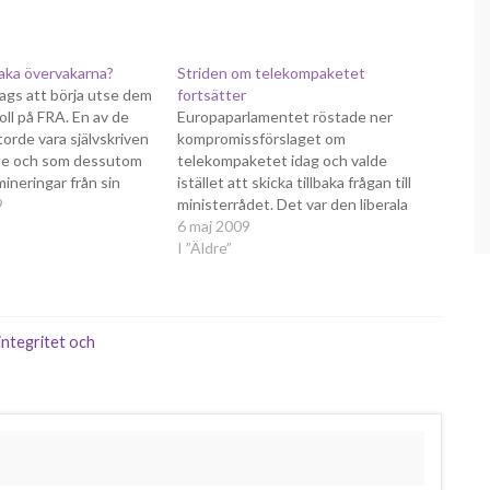
aka övervakarna?
Striden om telekompaketet
dags att börja utse dem
fortsätter
oll på FRA. En av de
Europaparlamentet röstade ner
orde vara självskriven
kompromissförslaget om
ete och som dessutom
telekompaketet idag och valde
ineringar från sin
istället att skicka tillbaka frågan till
rupp är Camilla
9
ministerrådet. Det var den liberala
 detta, fick jag höra av
partigruppen, som Folkpartiet
6 maj 2009
 Folkpartiet
liberalerna och Centerpartiet tillhör,
I ”Äldre”
ruppledare…
som avgjorde frågan. Olle Schmidt,
Folkpartiets parlamentariker,
beskriver det som en seger för
rättssäkerheten på internet. Olle
integritet och
Schmidt har på sin blogg
kommenterat…