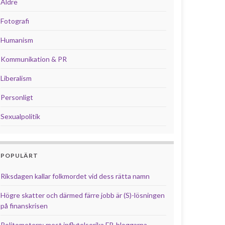
Äldre
Fotografi
Humanism
Kommunikation & PR
Liberalism
Personligt
Sexualpolitik
POPULÄRT
Riksdagen kallar folkmordet vid dess rätta namn
Högre skatter och därmed färre jobb är (S)-lösningen
på finanskrisen
Politometern: mest inflytelserika FP-bloggarna