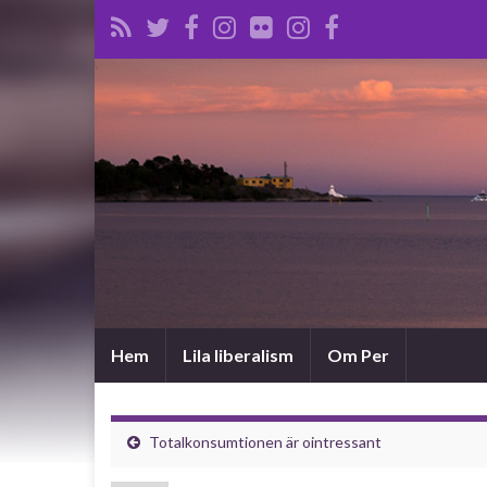
Hem
Lila liberalism
Om Per
Totalkonsumtionen är ointressant