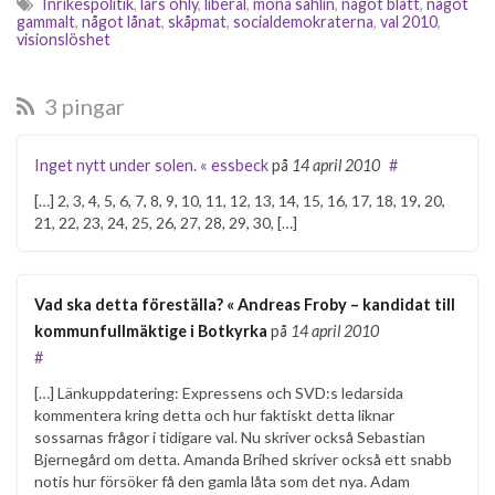
Inrikespolitik
,
lars ohly
,
liberal
,
mona sahlin
,
något blått
,
något
gammalt
,
något lånat
,
skåpmat
,
socialdemokraterna
,
val 2010
,
visionslöshet
3 pingar
Inget nytt under solen. « essbeck
på
14 april 2010
#
[…] 2, 3, 4, 5, 6, 7, 8, 9, 10, 11, 12, 13, 14, 15, 16, 17, 18, 19, 20,
21, 22, 23, 24, 25, 26, 27, 28, 29, 30, […]
Vad ska detta föreställa? « Andreas Froby – kandidat till
kommunfullmäktige i Botkyrka
på
14 april 2010
#
[…] Länkuppdatering: Expressens och SVD:s ledarsida
kommentera kring detta och hur faktiskt detta liknar
sossarnas frågor i tidigare val. Nu skriver också Sebastian
Bjernegård om detta. Amanda Brihed skriver också ett snabb
notis hur försöker få den gamla låta som det nya. Adam