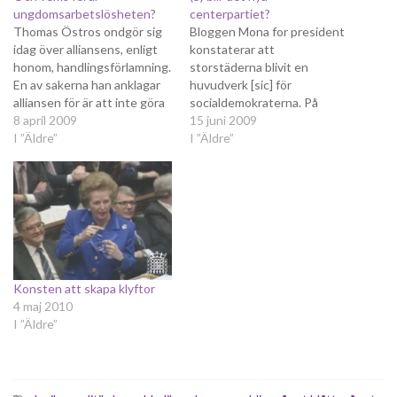
ungdomsarbetslösheten?
centerpartiet?
Thomas Östros ondgör sig
Bloggen Mona for president
idag över alliansens, enligt
konstaterar att
honom, handlingsförlamning.
storstäderna blivit en
En av sakerna han anklagar
huvudverk [sic] för
alliansen för är att inte göra
socialdemokraterna. På
något åt
8 april 2009
landsbygden och i
15 juni 2009
ungdomsarbetslösheten,
I ”Äldre”
bruksorter går
I ”Äldre”
som stiger snabbare än i
socialdemokraterna starkt
något annat EU-land och nu
men i storstäderna kollapsar
är uppe i en fjärdedel, en
man totalt. Att finanskrisen
ökning med dryga sex
slagit hårdare på
procentenheter. Frågan är
landsbygden är en förklaring,
då, vad beror…
att storstadsbor är mer EU-
positiva och insatta i EU-
frågor är en annan som kan…
Konsten att skapa klyftor
4 maj 2010
I ”Äldre”