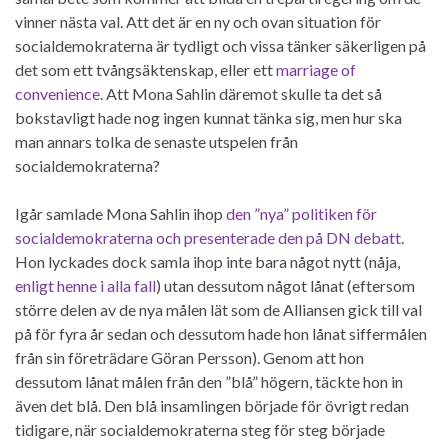
vinner nästa val. Att det är en ny och ovan situation för
socialdemokraterna är tydligt och vissa tänker säkerligen på
det som ett tvångsäktenskap, eller ett
marriage of
convenience
. Att Mona Sahlin däremot skulle ta det så
bokstavligt hade nog ingen kunnat tänka sig, men hur ska
man annars tolka de senaste utspelen från
socialdemokraterna?
Igår samlade Mona Sahlin ihop
den ”nya” politiken för
socialdemokraterna och presenterade den på DN debatt
.
Hon lyckades dock samla ihop inte bara något nytt (nåja,
enligt henne i alla fall
) utan dessutom något lånat (eftersom
större delen av de nya målen lät som de Alliansen gick till val
på för fyra år sedan och dessutom hade hon lånat siffermålen
från sin företrädare Göran Persson). Genom att hon
dessutom lånat målen från den ”blå” högern, täckte hon in
även det blå. Den blå insamlingen började för övrigt redan
tidigare, när socialdemokraterna steg för steg började