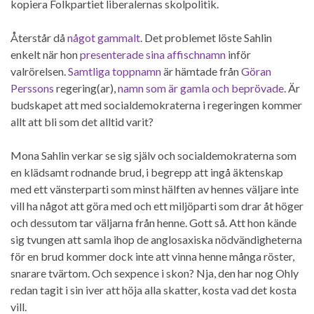
kopiera Folkpartiet liberalernas skolpolitik.
Återstår då
något gammalt
. Det problemet löste Sahlin
enkelt när hon
presenterade sina affischnamn
inför
valrörelsen.
Samtliga toppnamn
är hämtade från
Göran
Perssons
regering(ar),
namn som är gamla och beprövade
. Är
budskapet att med socialdemokraterna i regeringen kommer
allt att bli som det alltid varit?
Mona Sahlin verkar se sig själv och socialdemokraterna som
en klädsamt rodnande brud, i begrepp att ingå äktenskap
med ett vänsterparti som minst hälften av hennes väljare inte
vill ha något att göra med och ett miljöparti som drar åt höger
och dessutom tar väljarna från henne. Gott så. Att hon kände
sig tvungen att samla ihop de anglosaxiska nödvändigheterna
för en brud kommer dock inte att vinna henne många röster,
snarare tvärtom. Och sexpence i skon? Nja, den har nog Ohly
redan tagit i sin iver att höja alla skatter, kosta vad det kosta
vill.