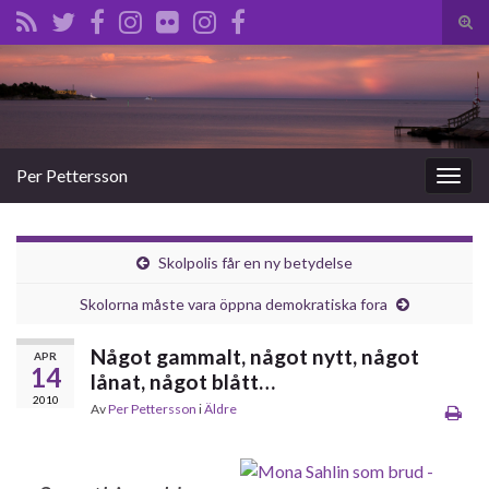
Slå
på/a
Search for:
sökf
Per Pettersson
Slå
på/av
navig
Skolpolis får en ny betydelse
Skolorna måste vara öppna demokratiska fora
Något gammalt, något nytt, något
APR
14
lånat, något blått…
2010
Av
Per Pettersson
i
Äldre