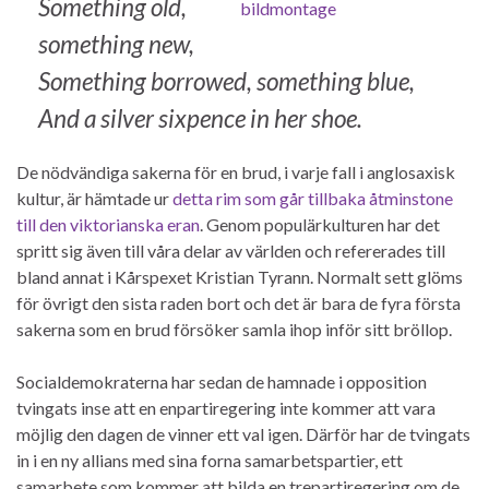
Something old,
something new,
Something borrowed, something blue,
And a silver sixpence in her shoe.
De nödvändiga sakerna för en brud, i varje fall i anglosaxisk
kultur, är hämtade ur
detta rim som går tillbaka åtminstone
till den viktorianska eran
. Genom populärkulturen har det
spritt sig även till våra delar av världen och refererades till
bland annat i Kårspexet Kristian Tyrann. Normalt sett glöms
för övrigt den sista raden bort och det är bara de fyra första
sakerna som en brud försöker samla ihop inför sitt bröllop.
Socialdemokraterna har sedan de hamnade i opposition
tvingats inse att en enpartiregering inte kommer att vara
möjlig den dagen de vinner ett val igen. Därför har de tvingats
in i en ny allians med sina forna samarbetspartier, ett
samarbete som kommer att bilda en trepartiregering om de