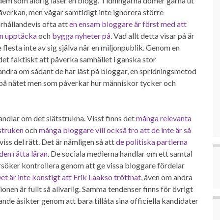
 dem som aldrig läser en blogg. Tidningarna dömer gärna ut
åverkan, men vågar samtidigt inte ignorera större
rhållandevis ofta att
en ensam bloggare är först med att
an upptäcka
och
bygga nyheter på
. Vad allt detta visar på är
e flesta inte av sig själva når en miljonpublik. Genom en
et faktiskt att påverka samhället i ganska stor
ndra om sådant de har läst på bloggar, en spridningsmetod
 på nätet men som påverkar hur människor tycker och
ndlar om det slätstrukna. Visst finns det
många relevanta
struken
och
många bloggare vill också tro att de inte är så
iss del rätt. Det är nämligen så att
de politiska partierna
den rätta läran
. De sociala medierna handlar om ett samtal
rsöker kontrollera genom att ge vissa bloggare fördelar
et är inte konstigt att Erik Laakso tröttnat
, även om andra
ionen är fullt så allvarlig. Samma tendenser finns för övrigt
ande åsikter genom att bara tillåta sina officiella kandidater