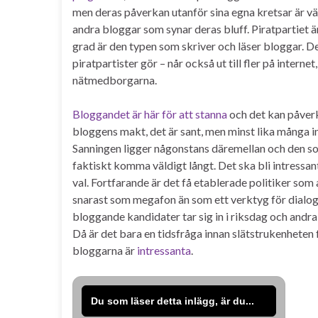
men deras påverkan utanför sina egna kretsar är vä
andra bloggar som synar deras bluff. Piratpartiet 
grad är den typen som skriver och läser bloggar. D
piratpartister gör – når också ut till fler på intern
nätmedborgarna.
Bloggandet är här för att stanna
och det kan påver
bloggens makt, det är sant, men minst lika många in
Sanningen ligger någonstans däremellan och den s
faktiskt komma väldigt långt. Det ska bli intressant
val. Fortfarande är det få etablerade politiker s
snarast som megafon än som ett verktyg för dialog
bloggande kandidater tar sig in i riksdag och andra 
Då är det bara en tidsfråga innan slätstrukenheten
bloggarna är
intressanta
.
Du som läser detta inlägg, är du...