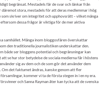
ldigt begränsat. Mestadels får de svar och länkar från
är däremot stora, mestadels för att deras medlemmar i hög
e som skriver om integritet och upphovsrätt – vilket många
et, eftersom dessa frågor är viktiga för de mer aktiva
ka samhället. Många inom bloggosfären överskattar
om den traditionella journalistiken underskattar den.
om både ser bloggens potential och begränsningar kan
 att se hur stor betydelse de sociala medierna får i höstens
om använder sig av dem och de som gör det använder dem
. Om det faktumet ändras, kanske genom att fler
församlingar, kommer vi ta de första stegen in i en ny era.
 försvinner och Sanna Rayman åter kan tycka att de svenska