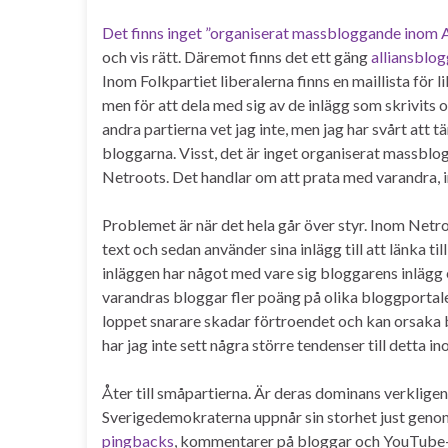
Det finns inget ”organiserat massbloggande inom A
och vis rätt. Däremot finns det ett gäng
alliansblog
Inom Folkpartiet liberalerna finns en maillista för 
men för att dela med sig av de inlägg som skrivits 
andra partierna vet jag inte, men jag har svårt att 
bloggarna. Visst, det är inget organiserat massblogg
Netroots. Det handlar om att prata med varandra, i
Problemet är när det hela går över styr. Inom Netr
text och sedan använder sina inlägg till att länka t
inläggen har något med vare sig bloggarens inlägg e
varandras bloggar fler poäng på olika bloggportale
loppet snarare skadar förtroendet och kan orsaka b
har jag inte sett några större tendenser till detta in
Åter till småpartierna. Är deras dominans verkligen
Sverigedemokraterna uppnår sin storhet just geno
pingbacks
, kommentarer på bloggar och YouTube-k