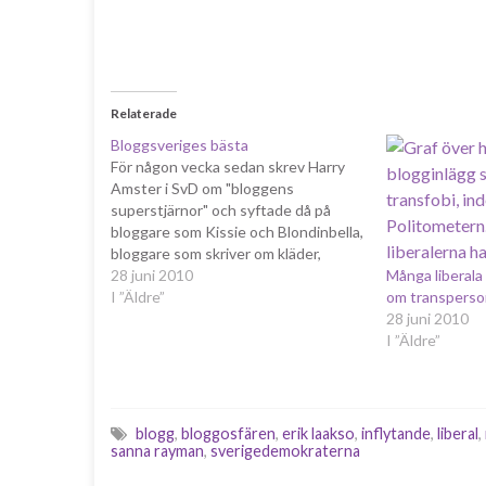
Relaterade
Bloggsveriges bästa
För någon vecka sedan skrev Harry
Amster i SvD om "bloggens
superstjärnor" och syftade då på
bloggare som Kissie och Blondinbella,
bloggare som skriver om kläder,
smink, skvaller och annat. Samma
28 juni 2010
Många liberala
saker som skvallertidningarna, med
I ”Äldre”
om transperso
skillnaden att de personer som
28 juni 2010
figurerar på dessa personers bloggar
I ”Äldre”
inte är kända, åtminstone inte…
blogg
,
bloggosfären
,
erik laakso
,
inflytande
,
liberal
,
sanna rayman
,
sverigedemokraterna