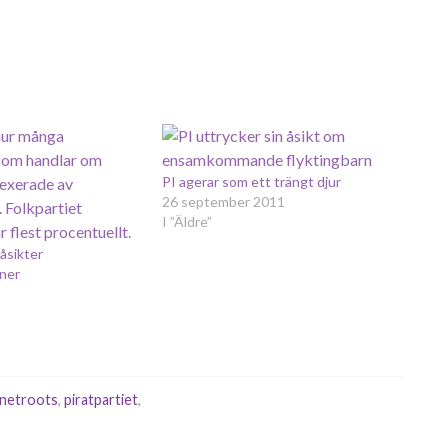
PI agerar som ett trängt djur
26 september 2011
I ”Äldre”
 åsikter
ner
netroots
,
piratpartiet
,