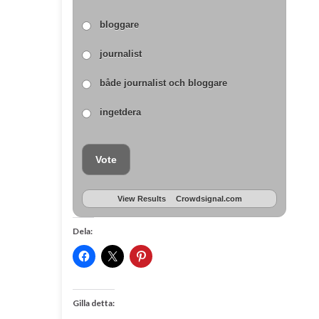
bloggare
journalist
både journalist och bloggare
ingetdera
Vote
View Results
Crowdsignal.com
Dela:
Gilla detta: