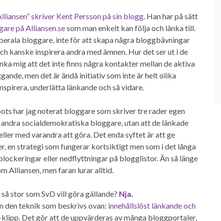
lliansen” skriver Kent Persson på sin blogg
. Han har på sätt
gare på Alliansen.se
som man enkelt kan följa och länka till.
liberala bloggare, inte för att skapa några bloggbävningar
och kanske inspirera andra med ämnen. Hur det ser ut i de
tänka mig att det inte finns några kontakter mellan de aktiva
ande, men det är ändå initiativ som inte är helt olika
nspirera, underlätta länkande och så vidare.
oots har jag noterat bloggare som skriver tre rader egen
ill andra socialdemokratiska bloggare, utan att de länkade
ller med varandra att göra. Det enda syftet är att ge
r, en strategi som fungerar kortsiktigt men som i det långa
lockeringar eller nedflyttningar på blogglistor. Än så länge
om Alliansen, men faran lurar alltid.
 så stor som SvD vill göra gällande?
Nja
.
m den teknik som beskrivs ovan:
innehållslöst länkande och
lipp. Det gör att de uppvärderas av många bloggportaler,