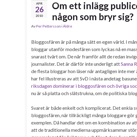
Om ett inlägg publice
APR
26
någon som bryr sig?
2010
Av
Per Pettersson
i
Äldre
Bloggosfären är på många sätt en egen värld. I mång
bloggar utanför modesfären som lyckas nå en masspu
snarast tvärt om. De når framför allt de redan invig
journalister. Det är därför inte underligt att
Sanna R
de flesta bloggar hon läser når antagligen inte me
har fel illustreras av att SvD i nästa andetag basune
riksdagen dominerar i bloggosfären och övriga soc
nu är så platta och slätstrukna, om de politiska blog
Svaret är både enkelt och komplicerat. Det enkla s
bloggosfären, när tillräckligt många bloggare gö
exemplen. Då handlar det om en kombination av a
att de traditionella medierna uppmärksammar stör