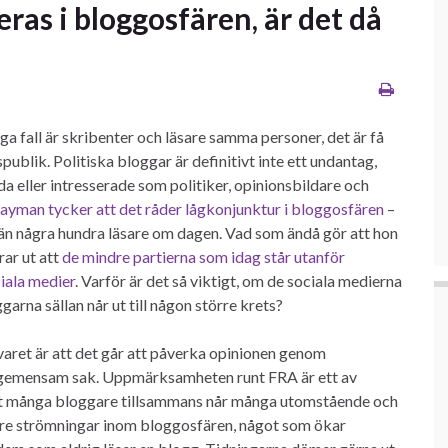
ras i bloggosfären, är det då
a fall är skribenter och läsare samma personer, det är få
blik. Politiska bloggar är definitivt inte ett undantag,
da eller intresserade som politiker, opinionsbildare och
ayman tycker att det råder lågkonjunktur i bloggosfären
–
r än några hundra läsare om dagen. Vad som ändå gör att hon
rar ut att
de mindre partierna som idag står utanför
iala medier
. Varför är det så viktigt, om de sociala medierna
garna sällan når ut till någon större krets?
varet är att det går att påverka opinionen genom
r gemensam sak. Uppmärksamheten runt FRA är ett av
tt många bloggare tillsammans når många utomstående och
re strömningar inom bloggosfären, något som ökar