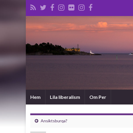
Hem
Lila liberalism
Om Per
Ansiktsburqa?