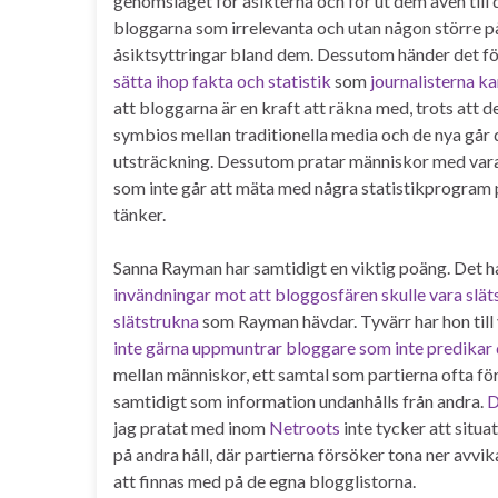
genomslaget för åsikterna och för ut dem även till
bloggarna som irrelevanta och utan någon större p
åsiktsyttringar bland dem. Dessutom händer det fö
sätta ihop fakta och statistik
som
journalisterna k
att bloggarna är en kraft att räkna med, trots att d
symbios mellan traditionella media och de nya går d
utsträckning. Dessutom pratar människor med vara
som inte går att mäta med några statistikprogram
tänker.
Sanna Rayman har samtidigt en viktig poäng. Det ha
invändningar mot att bloggosfären skulle vara slät
slätstrukna
som Rayman hävdar. Tyvärr har hon till v
inte gärna uppmuntrar bloggare som inte predikar 
mellan människor, ett samtal som partierna ofta fö
samtidigt som information undanhålls från andra.
D
jag pratat med inom
Netroots
inte tycker att situat
på andra håll, där partierna försöker tona ner avvik
att finnas med på de egna blogglistorna.