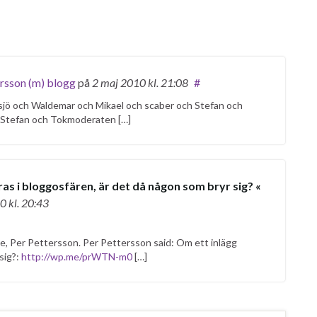
ersson (m) blogg
på
2 maj 2010
kl. 21:08
#
jö och Waldemar och Mikael och scaber och Stefan och
 Stefan och Tokmoderaten […]
as i bloggosfären, är det då någon som bryr sig? «
10
kl. 20:43
ne, Per Pettersson. Per Pettersson said: Om ett inlägg
sig?:
http://wp.me/prWTN-m0
[…]