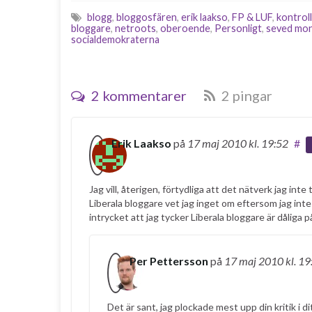
blogg
,
bloggosfären
,
erik laakso
,
FP & LUF
,
kontroll
bloggare
,
netroots
,
oberoende
,
Personligt
,
seved mo
socialdemokraterna
2 kommentarer
2 pingar
Erik Laakso
på
17 maj 2010
kl. 19:52
#
Jag vill, återigen, förtydliga att det nätverk jag in
Liberala bloggare vet jag inget om eftersom jag inte
intrycket att jag tycker Liberala bloggare är dåliga
Per Pettersson
på
17 maj 2010
kl. 19
Det är sant, jag plockade mest upp din kritik i d