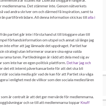
 kommentera är istället hur Liberala bloggare fungerar.
för medlemmarna. Det stämmer inte. Genom nätverkets
a på vad andra skriver om och därmed få inspiration, samt ta
ån partiföreträdare. All denna information skickas till
alla i
n partiet går inte i första hand ut till bloggare utan till
empel förhandsinformation om utspel och annat så länge jag
en inte efter att jag lämnade det uppdraget. Partiet har
i sin strategi utan informerar snarare sina egna valda
na rama turen. Partiledningen är rädd att dela med sig av
som inte har en egen politisk plattform.
Det har jag och
er det ett internt påverkansarbete för att det ska bli
rstår sociala media gör vad de kan för att Partiet ska våga
ngera i enlighet med de villkor som den sociala mediesfären
t som är centralt är att det ger mervärde för medlemmarna.
bloggbävningar och se till att medlemmarna toppar
Knuff