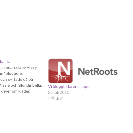
 bästa
a sedan skrev Harry
om "bloggens
 och syftade då på
issie och Blondinbella,
Vi bloggosfärens sopor
kriver om kläder,
25 juli 2010
r och annat. Samma
I ”Äldre”
llertidningarna, med
 de personer som
essa personers bloggar
 åtminstone inte…