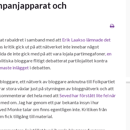
mpanjapparat och
sat rabaldret i samband med att
Erik Laakso lämnade det
ns kritik gick ut på att nätverket inte innebar något
a de inte gick med på att vara lojala partimegafoner
, en
litiska bloggare flitigt debatterat partilojalitet kontra
naste inlägget
i debatten.
bloggare, ett nätverk av bloggare anknutna till Folkpartiet
r stora växlar just på styrningen av bloggnätverk och att
o kommenterar det hela med att
Seved har förstått lite fel när
g med om. Jag har genom ett par bekanta insyn i hur
ed Monke talar om finns egentligen inte. Kritiken från
fick tillgång till material.