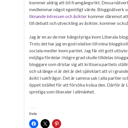
kommer aldrig att bli framgångsrikt. Dessa nätver
medlemmar något egentligt värde. Bloggnätverk som
liknande intressen och åsikter
kommer däremot att b
till debatt och utveckling av åsikter, kommer ocks
Jag är en av de mer bångstyriga inom Liberala blogg
Trots det har jag en god relation till mina bloggk
sociala medier inom partiet. Jag får ett gott utbyte
möjliga fördelar i högre grad skulle tilldelas blogga
bloggare som dristar sig att kritisera partiets stä
och så länge vi är det är det självklart att vi i gr
åsikt i sakfrågor. Det är samma sak i alla partier oc
öppet istället för att försöka kväsa den. Därför är
spretiga som liberaler i allmänhet.
Dela: