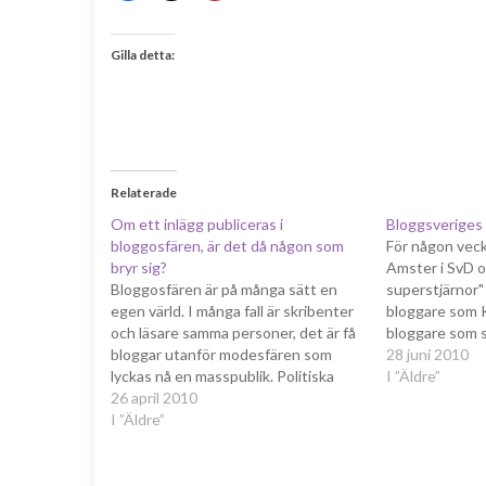
Gilla detta:
Relaterade
Om ett inlägg publiceras i
Bloggsveriges
bloggosfären, är det då någon som
För någon veck
bryr sig?
Amster i SvD 
Bloggosfären är på många sätt en
superstjärnor"
egen värld. I många fall är skribenter
bloggare som K
och läsare samma personer, det är få
bloggare som s
bloggar utanför modesfären som
smink, skvalle
28 juni 2010
lyckas nå en masspublik. Politiska
saker som skva
I ”Äldre”
bloggar är definitivt inte ett
26 april 2010
skillnaden att
undantag, snarast tvärt om. De når
I ”Äldre”
figurerar på d
framför allt de redan invigda eller
inte är kända,
intresserade som politiker,
opinionsbildare…