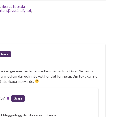
,
liberal
,
liberala
nke
,
självständighet
,
Svara
te tycker ger mervärde för medlemmarna, förstås är Netroots.
 är medlem där och inte vet hur det fungerar. Din text kan ge
 på att skapa mervärde.
:57
#
Svara
itt blogginlägg där du skrev följande: