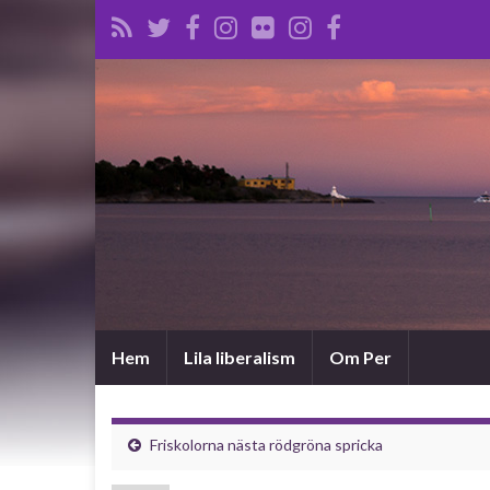
Hem
Lila liberalism
Om Per
Friskolorna nästa rödgröna spricka