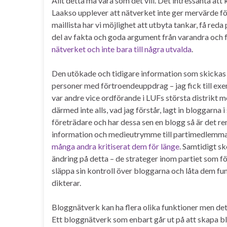
Allt detta må vara som det vill. Det intressanta att
Laakso upplever att nätverket inte ger mervärde 
maillista har vi möjlighet att utbyta tankar, få red
del av fakta och goda argument från varandra och fr
nätverket och inte bara till några utvalda
.
Den utökade och tidigare information som skickas frå
personer med förtroendeuppdrag – jag fick till ex
var andre vice ordförande i LUFs största distrikt m
därmed inte alls, vad jag förstår, lagt in bloggarna 
företrädare och har dessa sen en blogg så är det re
information och medieutrymme till partimedlemmar 
många andra kritiserat dem för länge
. Samtidigt sk
ändring på detta – de strateger inom partiet som fö
släppa sin kontroll över bloggarna och låta dem fu
dikterar.
Bloggnätverk kan ha flera olika funktioner men de
Ett bloggnätverk som enbart går ut på att skapa 