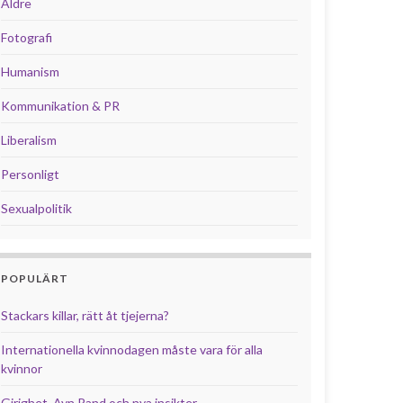
Äldre
Fotografi
Humanism
Kommunikation & PR
Liberalism
Personligt
Sexualpolitik
POPULÄRT
Stackars killar, rätt åt tjejerna?
Internationella kvinnodagen måste vara för alla
kvinnor
Girighet, Ayn Rand och nya insikter