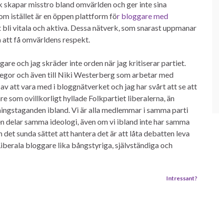
k skapar misstro bland omvärlden och ger inte sina
 istället är en öppen plattform fö
r bloggare med
li vitala och aktiva. Dessa nätverk, som snarast uppmanar
å att få omvärldens respekt.
are och jag skräder inte orden när jag kritiserar partiet.
ollegor och även till Niki Westerberg som arbetar med
 av att vara med i bloggnätverket och jag har svårt att se att
re som ovillkorligt hyllade Folkpartiet liberalerna, än
llningstaganden ibland. Vi är alla medlemmar i samma parti
unden delar samma ideologi, även om vi ibland inte har samma
h det sunda sättet att hantera det är att låta debatten leva
 Liberala bloggare lika bångstyriga, självständiga och
Intressant?