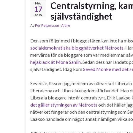
Centralstyrning, ka
MAJ
17
självständighet
2010
Av
Per Pettersson
i
Äldre
Den som följer med i bloggosfären kan inte ha mis
socialdemokratiska bloggnätverket Netroots
. Ha
mervärde för de bloggare som var medlemmar, såvid
hejaklack åt Mona Sahlin
. Sedan dess har landets po
självständighet. Idag kom
Seved Monke med det se
Seved är, liksom jag, medlem av nätverket Liberala 
liberalerna och Liberala ungdomsförbundet. Han dra
Liberala bloggare inte är centralstyrt. Erik Laaks
det gäller styrningen av Netroots
och det håller ja
nätverket fungerar och den centralstyrning som Sev
Laakso handlade om något annat, nämligen vilka som 