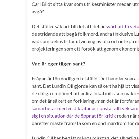
Carl Bildt sitta kvar som utrikesminister medan utr
avgå?
Det ställer såklart till det att det är
svårt att få ve
de stridande att begå folkmord, andra (inklusive Lun
vad som behövts för utvinning av olja och inte på någ
projekteringen som ett försök att genom ekonomi
Vad är egentligen sant?
Frågan är förmodligen felställd. Det handlar snara
hänt. Det Lundin Oil gjorde kan säkert ha hjälpt vis
de dåliga omdömet att anlita lokal milis som vakte
om det är säkert en förklaring, men det är fortfa
samarbetar med en diktatur är i bästa fall tveksam
sig i en situation där de öppnat för kritik
redan när 
därefter måste framstå som en ond mardröm för de
Lundin Oil har begått många misstag, det allvarliga