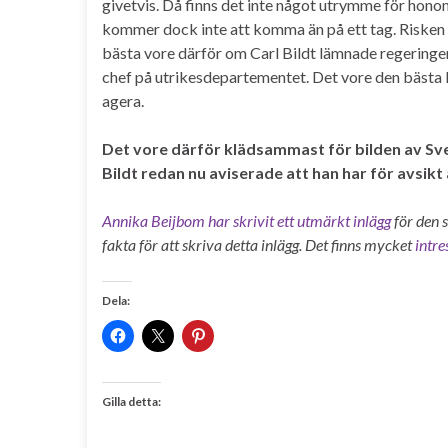
givetvis. Då finns det inte något utrymme för hono
kommer dock inte att komma än på ett tag. Risken
bästa vore därför om Carl Bildt lämnade regeringen 
chef på utrikesdepartementet. Det vore den bästa l
agera.
Det vore därför klädsammast för bilden av Sv
Bildt redan nu aviserade att han har för avsikt
Annika Beijbom har skrivit ett utmärkt inlägg
för den s
fakta för att skriva detta inlägg. Det finns mycket
intre
Dela:
Gilla detta: