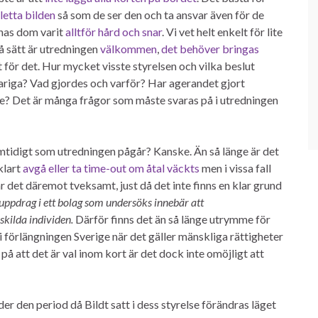
etta bilden
så som de ser den och ta ansvar även för de
rnas dom varit
alltför hård och snar
. Vi vet helt enkelt för lite
 sätt är utredningen
välkommen
,
det behöver bringas
 för det. Hur mycket visste styrelsen och vilka beslut
ariga? Vad gjordes och varför? Har agerandet gjort
ttre? Det är många frågor som måste svaras på i utredningen
amtidigt som utredningen pågår? Kanske. Än så länge är det
klart
avgå eller ta time-out om åtal väckts
men i vissa fall
t är det däremot tveksamt, just då det inte finns en klar grund
euppdrag i ett bolag som undersöks innebär att
skilda individen.
Därför finns det än så länge utrymme för
 i förlängningen Sverige när det gäller mänskliga rättigheter
 att det är val inom kort är det dock inte omöjligt att
r den period då Bildt satt i dess styrelse förändras läget