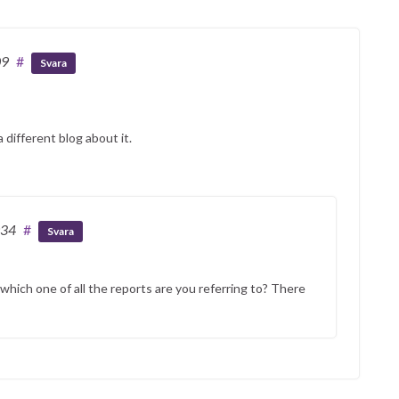
09
#
Svara
 different blog about it.
:34
#
Svara
hich one of all the reports are you referring to? There