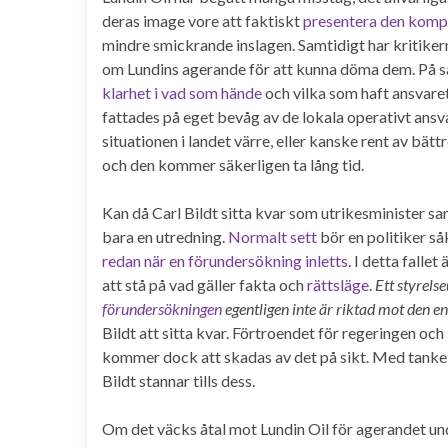
deras image vore att faktiskt
presentera den kompl
mindre smickrande inslagen. Samtidigt har kritike
om Lundins agerande för att kunna döma dem. På så
klarhet i vad som hände
och vilka som haft ansvaret
fattades på eget bevåg av de lokala operativt ansv
situationen i landet värre, eller kanske rent av bä
och den kommer säkerligen ta lång tid.
Kan då Carl Bildt sitta kvar som utrikesminister s
bara en utredning.
Normalt sett
bör en politiker så
redan när en förundersökning inletts
. I detta falle
att stå på vad gäller fakta och
rättsläge
.
Ett styrels
förundersökningen
egentligen inte är riktad mot den en
Bildt att sitta kvar. Förtroendet för regeringen och
kommer dock att skadas av det på sikt. Med tanke på
Bildt stannar tills dess.
Om det väcks åtal mot Lundin Oil för agerandet unde