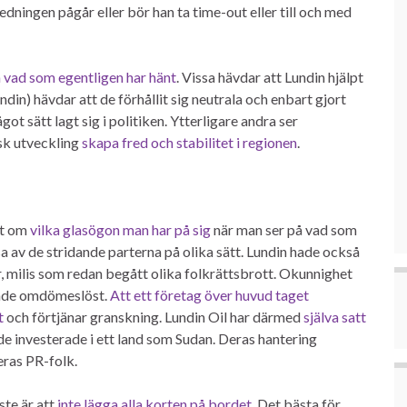
edningen pågår eller bör han ta time-out eller till och med
ta vad som egentligen har hänt
. Vissa hävdar att Lundin hjälpt
din) hävdar att de förhållit sig neutrala och enbart gjort
ot sätt lagt sig i politiken. Ytterligare andra ser
sk utveckling
skapa fred och stabilitet i regionen
.
st om
vilka glasögon man har på sig
när man ser på vad som
sa av de stridande parterna på olika sätt. Lundin hade också
r, milis som redan begått olika folkrättsbrott. Okunnighet
rande omdömeslöst.
Att ett företag över huvud taget
t
och förtjänar granskning. Lundin Oil har därmed
själva satt
de investerade i ett land som Sudan. Deras hantering
ras PR-folk.
ste är att
inte lägga alla korten på bordet
. Det bästa för