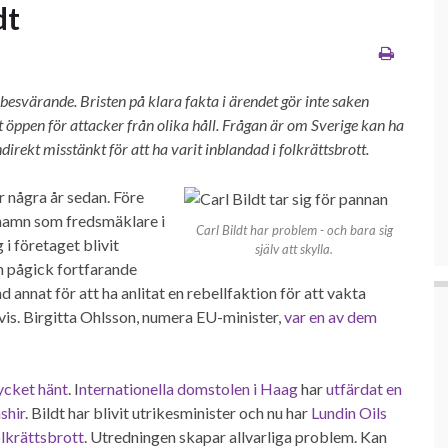
dt
 besvärande. Bristen på klara fakta i ärendet gör inte saken
 öppen för attacker från olika håll. Frågan är om Sverige kan ha
ndirekt misstänkt för att
ha varit inblandad i folkrättsbrott.
r några år sedan. Före
 namn som fredsmäklare i
Carl Bildt har problem - och bara sig
i företaget blivit
själv att skylla.
n pågick fortfarande
 annat för att ha anlitat en rebellfaktion för att vakta
is. Birgitta Ohlsson, numera EU-minister,
var en av dem
ycket hänt
. I
nternationella domstolen i Haag
har
utfärdat en
shir
. Bildt har blivit utrikesminister och nu har
Lundin Oils
lkrättsbrott
. Utredningen skapar allvarliga problem. Kan