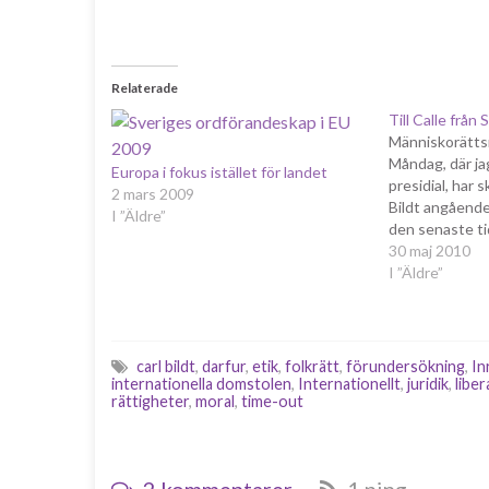
Relaterade
Till Calle från
Människorätts
Måndag, där ja
Europa i fokus istället för landet
presidial, har sk
2 mars 2009
Bildt angående
I ”Äldre”
den senaste ti
Vi är djupt be
30 maj 2010
sker i Iran, nå
I ”Äldre”
en längre tid.
brevet i någo
carl bildt
,
darfur
,
etik
,
folkrätt
,
förundersökning
,
In
internationella domstolen
,
Internationellt
,
juridik
,
liber
rättigheter
,
moral
,
time-out