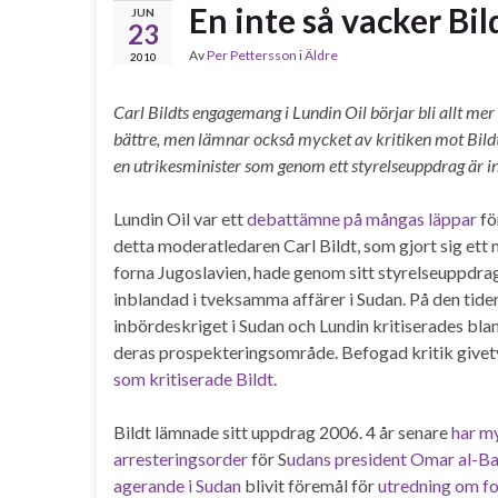
En inte så vacker Bil
JUN
23
Av
Per Pettersson
i
Äldre
2010
Carl Bildts engagemang i Lundin Oil börjar bli allt mer
bättre, men lämnar också mycket av kritiken mot Bildt
en utrikesminister som genom ett styrelseuppdrag
är i
Lundin Oil var ett
debattämne på mångas läppar
fö
detta moderatledaren Carl Bildt, som gjort sig ett
forna Jugoslavien, hade genom sitt styrelseuppdrag 
inblandad i tveksamma affärer i Sudan. På den tide
inbördeskriget i Sudan och Lundin kritiserades bland
deras prospekteringsområde. Befogad kritik givetv
som kritiserade Bildt
.
Bildt lämnade sitt uppdrag 2006. 4 år senare
har m
arresteringsorder
för S
udans president Omar al-Ba
agerande i Sudan
blivit föremål för
utredning om fo