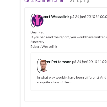
2 kommentarer
1 ping
Egbert Wesselink
på
24 juni 2010
kl. 00:
Dear Per,
If you had read the report, you would have written a
Sincerely
Egbert Wesselink
Per Pettersson
på
24 juni 2010
kl. 09
In what way would it have been different? And w
are quite a few of them.