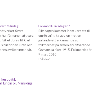
 Svart Måndag
Folkmord i riksdagen?
nätverket Svart
Riksdagen kommer inom kort att till
g har förmånen att vara
omröstning ta upp en motion
rivit ett brev till Carl
gällande ett erkännande av
 situationen i Iran och
folkmordet på armenier i dåvarande
dens avrättningar där.
Osmanska riket 1915. Folkmordet är
kymrade över det som
en het potatis internationellt,
9 mars 2010
got vi också varit under
eftersom dagens Turkiet (som
I ”Äldre”
 Antagligen hamnar
utropades ur det gamla Osmanska
n…
riket 1921) vägrar erkänna det och
reagerar kraftigt varje gång någon för
det…
rikespolitik
,
al
,
lundin oil
,
Mänskliga