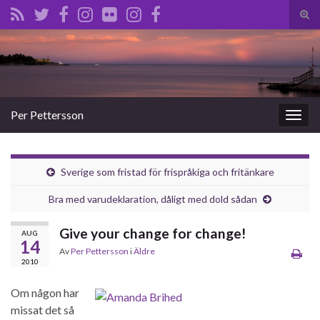
Slå
på/a
Search for:
sökf
Per Pettersson
Slå
på/av
navig
Sverige som fristad för frispråkiga och fritänkare
Bra med varudeklaration, dåligt med dold sådan
Give your change for change!
AUG
14
Av
Per Pettersson
i
Äldre
2010
Om någon har
missat det så