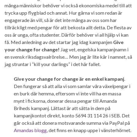
många människor behöver vi också ekonomiska medel till att
trycka upp flygblad och annat. Hur gärna vi som redan är
engagerade än vill, så är det inte många av oss som har
tillräckligt med pengar för att bekosta allt detta. De flesta av
oss är unga, ofta studenter. Därför behöver vi all hjälp vi kan
få. Med anledning av det startar jag idag kampanjen
Give
your change for change!
Jag vet, engelska kampanjnamn i
en svensk riksdagsvalrörelse… Men jag är lite kär i namnet, så
jag struntar i ”kill your darlings” i det här fallet.
Give your change for change är en enkel kampanj
.
Den fungerar så att alla vi som samlar våra växelpengar i
en burk där hemma, eftersom vi inte vill ha en massa
mynt i fickorna, donerar dessa pengar till Amanda
Briheds kampanj. Lättast är att sätta in dem på
kampanjkontot direkt, konto 5694 31 114 26 i SEB. Det
går också att donera motsvarande summa via PayPal på
Amandas blogg
, det finns en knapp uppe i vänsterhörnet.