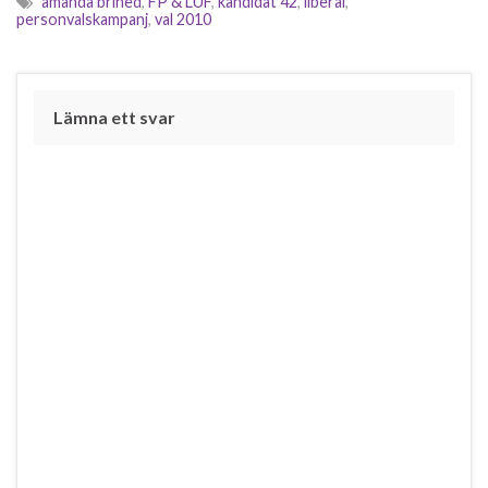
amanda brihed
,
FP & LUF
,
kandidat 42
,
liberal
,
personvalskampanj
,
val 2010
Lämna ett svar