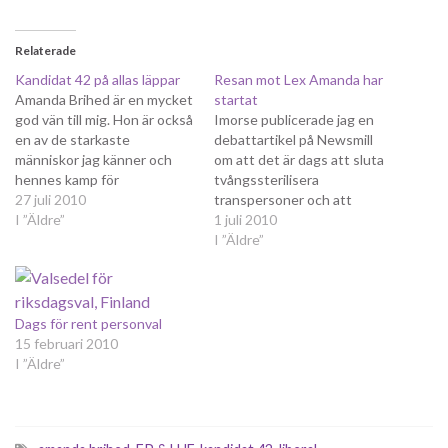
Relaterade
Kandidat 42 på allas läppar
Resan mot Lex Amanda har
Amanda Brihed är en mycket
startat
god vän till mig. Hon är också
Imorse publicerade jag en
en av de starkaste
debattartikel på Newsmill
människor jag känner och
om att det är dags att sluta
hennes kamp för
tvångssterilisera
transpersoners rättigheter
27 juli 2010
transpersoner och att
inspirerar mig och många
I ”Äldre”
lagstiftningen måste
1 juli 2010
andra. Idag uppmärksammas
moderniseras. Med den
I ”Äldre”
hon både på Expressens
debatt som varit under
ledarsida och i Aftonbladet
våren och försommaren,
TV. Ledaren och inslaget
samt den rapport från
talar för sig själva och jag…
socialstyrelsen som
Dags för rent personval
presenterades i veckan,
15 februari 2010
kändes det som att det inte
I ”Äldre”
längre är omöjligt att
faktiskt…