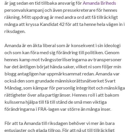
är jag sedan en tid tillbaka ansvarig för
Amanda Briheds
personvalskampanj och även pressekreterare för hennes
räkning. Mitt uppdrag är med andra ord att få tillräckligt
många att kryssa Kandidat 42 för att ta henne hela vägen in i
riksdagen.
Amanda är en äkta liberal som är konsekvent i sin ideologi
och som kan föra med sig förändring till politiken. Genom
hennes kamp mot tvångssteriliseringarna av transpersoner
har det äntligen börjat hända saker, vilket ni som följer min
blogg antagligen har uppmärksammat redan. Amanda var
också den som grundade människorättsnätverket Svart
Måndag, som kämpar för personlig integritet och mänskliga
rättigheter över alla partigränser. Hennes roll i att bakom
kulisserna hjälpa till få till stånd de små men viktiga
förändringarna i FRA-lagen var större än många inser.
För att ta Amanda till riksdagen behöver vi mer än bara
entusiaster och glada tillrop. För att nå ut till tillräckligt