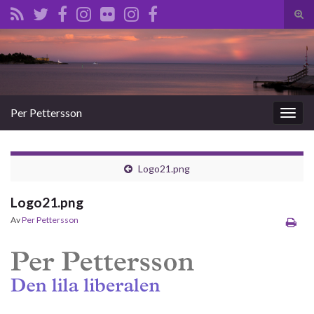
Slå
på/a
Search for:
sökf
Per Pettersson
Slå
på/av
navig
Logo21.png
Logo21.png
Av
Per Pettersson