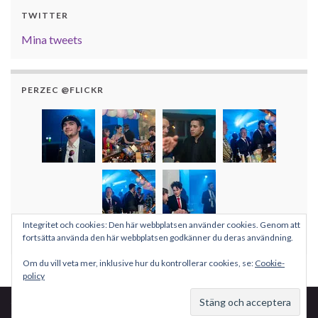
TWITTER
Mina tweets
PERZEC @FLICKR
Integritet och cookies: Den här webbplatsen använder cookies. Genom att
Fler bilder
fortsätta använda den här webbplatsen godkänner du deras användning.
Om du vill veta mer, inklusive hur du kontrollerar cookies, se:
Cookie-
policy
© 2026 Per Pettersson.
Gjord med
av
Graphene-teman
.