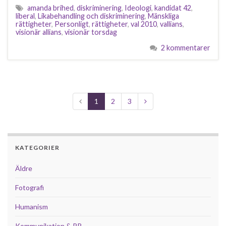
amanda brihed
,
diskriminering
,
Ideologi
,
kandidat 42
,
liberal
,
Likabehandling och diskriminering
,
Mänskliga
rättigheter
,
Personligt
,
rättigheter
,
val 2010
,
vallians
,
visionär allians
,
visionär torsdag
2 kommentarer
1
2
3
KATEGORIER
Äldre
Fotografi
Humanism
Kommunikation & PR