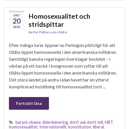
Homosexualitet och
OKT
20
stridspittar
2010
Av
Per Pettersson
i
Äldre
Efter många turer öppnar nu Pentagon plötsligt för att
tillåta öppet homosexuella i den amerikanska militären.
Samtidigt kanske regeringen överklagar beslutet – i
väntan på ett beslut i kongressen som syftar till att
tillåta öppet homosexuella i den amerikanska militären.
Det stora landet på andra sidan havet har en ytterst
komplicerad inställning till homosexualitet (och …
Fortsätt läsa
barack obama
,
diskriminering
,
don't ask don't tell
,
HBT
,
homosexualitet
,
Internationellt
,
konstitution
,
liberal
,