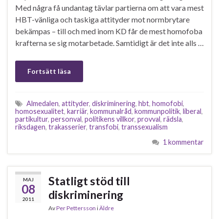
Med några få undantag tävlar partierna om att vara mest
HBT-vänliga och taskiga attityder mot normbrytare
bekämpas – till och med inom KD får de mest homofoba
krafterna se sig motarbetade. Samtidigt är det inte alls …
Fortsätt läsa
Almedalen
,
attityder
,
diskriminering
,
hbt
,
homofobi
,
homosexualitet
,
karriär
,
kommunalråd
,
kommunpolitik
,
liberal
,
partikultur
,
personval
,
politikens villkor
,
provval
,
rädsla
,
riksdagen
,
trakasserier
,
transfobi
,
transsexualism
1 kommentar
Statligt stöd till
MAJ
08
diskriminering
2011
Av
Per Pettersson
i
Äldre