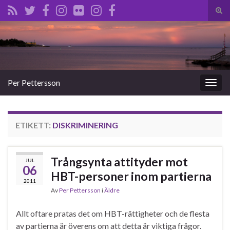
Slå
på/a
Search for:
sökf
Per Pettersson
Slå
på/av
navig
ETIKETT:
DISKRIMINERING
Trångsynta attityder mot
JUL
06
HBT-personer inom partierna
2011
Av
Per Pettersson
i
Äldre
Allt oftare pratas det om HBT-rättigheter och de flesta
av partierna är överens om att detta är viktiga frågor.