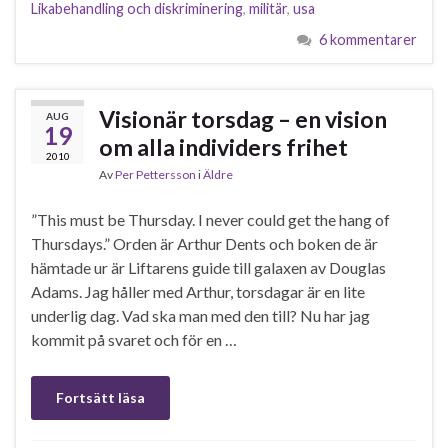
Likabehandling och diskriminering
,
militär
,
usa
6 kommentarer
Visionär torsdag – en vision
AUG
19
om alla individers frihet
2010
Av
Per Pettersson
i
Äldre
”This must be Thursday. I never could get the hang of
Thursdays.” Orden är Arthur Dents och boken de är
hämtade ur är Liftarens guide till galaxen av Douglas
Adams. Jag håller med Arthur, torsdagar är en lite
underlig dag. Vad ska man med den till? Nu har jag
kommit på svaret och för en …
Fortsätt läsa