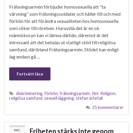
Frälsningsarmén förbjuder homosexuella att ”ta
värvning” som frälsningssoldater och håller till och med
förbön för att förändra sexualiteten hos homosexuella
som söker till rörelsen. Huruvida det är en ok
människosyn kan vi lämna därhän, däremot är det
intressant att det betalas ut statligt stöd till religiösa
samfund, däribland Frälsningsarmén. Stödet kan enligt
lag endast gå …
Fortsätt läsa
diskriminering
,
förbön
,
frälsningsarmén
,
hbt
,
Religion
,
religiösa samfund
,
sexuell läggning
,
stefan attefall
25 kommentarer
Friheten stärks inte genom
DEC