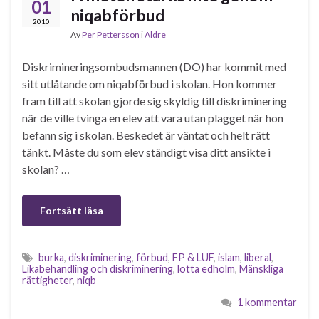
01
niqabförbud
2010
Av
Per Pettersson
i
Äldre
Diskrimineringsombudsmannen (DO) har kommit med
sitt utlåtande om niqabförbud i skolan. Hon kommer
fram till att skolan gjorde sig skyldig till diskriminering
när de ville tvinga en elev att vara utan plagget när hon
befann sig i skolan. Beskedet är väntat och helt rätt
tänkt. Måste du som elev ständigt visa ditt ansikte i
skolan? …
Fortsätt läsa
burka
,
diskriminering
,
förbud
,
FP & LUF
,
islam
,
liberal
,
Likabehandling och diskriminering
,
lotta edholm
,
Mänskliga
rättigheter
,
niqb
1 kommentar