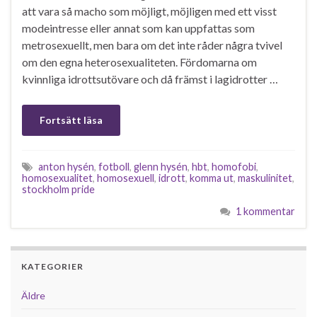
att vara så macho som möjligt, möjligen med ett visst
modeintresse eller annat som kan uppfattas som
metrosexuellt, men bara om det inte råder några tvivel
om den egna heterosexualiteten. Fördomarna om
kvinnliga idrottsutövare och då främst i lagidrotter …
Fortsätt läsa
anton hysén
,
fotboll
,
glenn hysén
,
hbt
,
homofobi
,
homosexualitet
,
homosexuell
,
idrott
,
komma ut
,
maskulinitet
,
stockholm pride
1 kommentar
KATEGORIER
Äldre