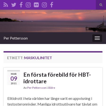
Slå
på/a
Search for:
sökf
Per Pettersson
Slå
på/av
navig
ETIKETT:
MASKULINITET
En första förebild för HBT-
MAR
09
idrottare
2011
Av
Per Pettersson
i
Äldre
Elitidrott i hela världen har länge varit en uppvisning i
testosteronnivåer. Manliga idrottsutövare har tävlat om