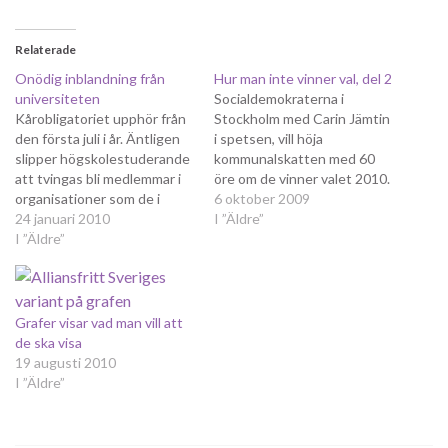
Relaterade
Onödig inblandning från
Hur man inte vinner val, del 2
universiteten
Socialdemokraterna i
Kårobligatoriet upphör från
Stockholm med Carin Jämtin
den första juli i år. Äntligen
i spetsen, vill höja
slipper högskolestuderande
kommunalskatten med 60
att tvingas bli medlemmar i
öre om de vinner valet 2010.
organisationer som de i
Carin Jämtin tror inte att det
6 oktober 2009
många fall inte ens vet vad
24 januari 2010
kommer att skrämma
I ”Äldre”
de står för. Det är inte en
I ”Äldre”
väljarna utan "tror att
dag för tidigt, även om jag
stockholmarna är kloka och
hoppas att studentkårerna
solidariska och märker att
kan fortsätta att locka
det behövs mindre klasser i
medlemmar genom att vara…
skolan och fler
Grafer visar vad man vill att
fältassistenter". Hon…
de ska visa
19 augusti 2010
I ”Äldre”