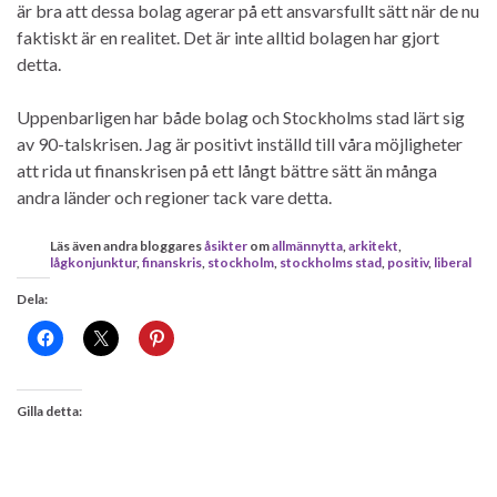
är bra att dessa bolag agerar på ett ansvarsfullt sätt när de nu
faktiskt är en realitet. Det är inte alltid bolagen har gjort
detta.
Uppenbarligen har både bolag och Stockholms stad lärt sig
av 90-talskrisen. Jag är positivt inställd till våra möjligheter
att rida ut finanskrisen på ett långt bättre sätt än många
andra länder och regioner tack vare detta.
Läs även andra bloggares
åsikter
om
allmännytta
,
arkitekt
,
lågkonjunktur
,
finanskris
,
stockholm
,
stockholms stad
,
positiv
,
liberal
Dela:
Gilla detta: