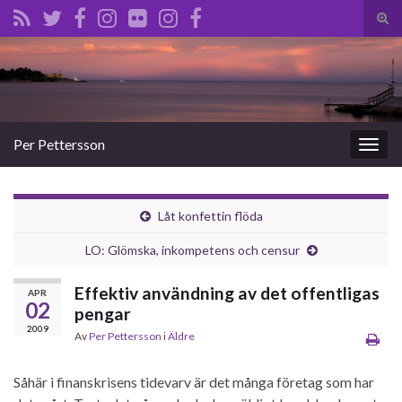
Slå
på/a
Search for:
sökf
Per Pettersson
Slå
på/av
navig
Låt konfettin flöda
LO: Glömska, inkompetens och censur
Effektiv användning av det offentligas
APR
02
pengar
2009
Av
Per Pettersson
i
Äldre
Såhär i finanskrisens tidevarv är det många företag som har