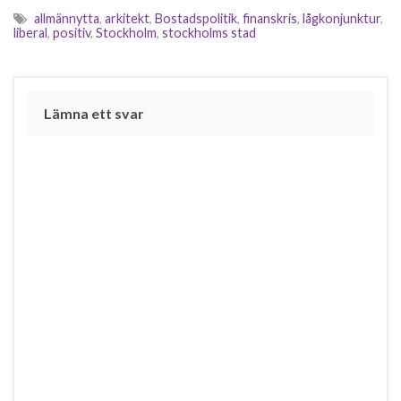
allmännytta
,
arkitekt
,
Bostadspolitik
,
finanskris
,
lågkonjunktur
,
liberal
,
positiv
,
Stockholm
,
stockholms stad
Lämna ett svar