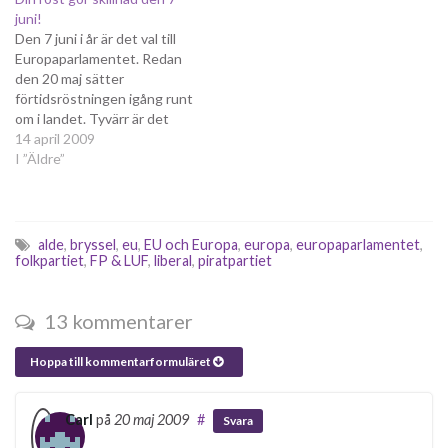
kunna vara uppfriskande i
juni!
parlamentet, en linje som…
Den 7 juni i år är det val till
Europaparlamentet. Redan
den 20 maj sätter
förtidsröstningen igång runt
om i landet. Tyvärr är det
inte många som har
14 april 2009
uppfattat detta. Enligt en
I ”Äldre”
undersökning är det bara
33% av svenskarna som ens
vet om att det är val i år
och…
alde
,
bryssel
,
eu
,
EU och Europa
,
europa
,
europaparlamentet
,
folkpartiet
,
FP & LUF
,
liberal
,
piratpartiet
13 kommentarer
Hoppa till kommentarformuläret
Carl
på
20 maj 2009
#
Svara