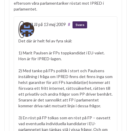
eftersom våra parlamentariker röstat mot IPRED i
parlamentet.
Fil JJ
på
13 maj 2009
#
Svara
Det där är helt fel av fyra skäl:
1) Marit Paulsen är FPs toppkandidat i EU-valet.
Hon är för IPRED-lagen.
2) Med tanke på FPs politik i stort och Paulsens
inställning i fråga om IPRED finns det finns inga som
helst garaniter för att FPs kandidat(er) kommer att
försvara ett fritt internet, rättssäkerhet, rätten till
ett privatliv och andra frågor som PP driver benhårt.
Snarare är det sannolikt att FP i parlamentet
kommer driva rakt motsatt linje i dessa frågor.
3) En röst på FP tolkas som en röst på FP – oavsett
vad eventuella individuella kandidater i EU-
parlamnetet kan tänkas stå i vissa frågor. Och om