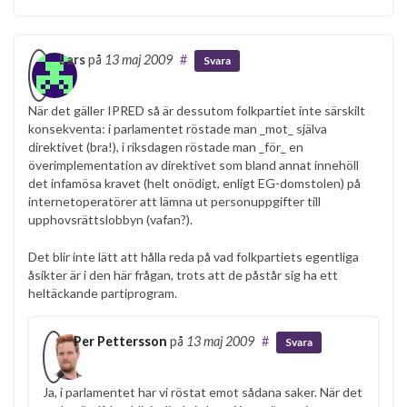
Lars
på
13 maj 2009
#
Svara
När det gäller IPRED så är dessutom folkpartiet inte särskilt
konsekventa: i parlamentet röstade man _mot_ själva
direktivet (bra!), i riksdagen röstade man _för_ en
överimplementation av direktivet som bland annat innehöll
det infamösa kravet (helt onödigt, enligt EG-domstolen) på
internetoperatörer att lämna ut personuppgifter till
upphovsrättslobbyn (vafan?).
Det blir inte lätt att hålla reda på vad folkpartiets egentliga
åsikter är i den här frågan, trots att de påstår sig ha ett
heltäckande partiprogram.
Per Pettersson
på
13 maj 2009
#
Svara
Ja, i parlamentet har vi röstat emot sådana saker. När det