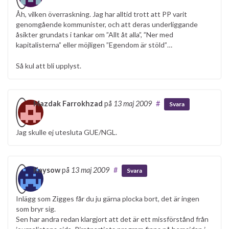
Åh, vilken överraskning. Jag har alltid trott att PP varit
genomgående kommunister, och att deras underliggande
åsikter grundats i tankar om ”Allt åt alla”, ”Ner med
kapitalisterna” eller möjligen ”Egendom är stöld”…
Så kul att bli upplyst.
Mazdak Farrokhzad
på
13 maj 2009
#
Svara
Jag skulle ej utesluta GUE/NGL.
Kaysow
på
13 maj 2009
#
Svara
Inlägg som Zigges får du ju gärna plocka bort, det är ingen
som bryr sig.
Sen har andra redan klargjort att det är ett missförstånd från