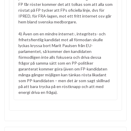
FP får röster kommer det att tolkas som att alla som
röstat på FP tycker att FPs oficiella linje, dvs för
IPRED, för FRA-lagen, mot ett fritt internet osv går
hem bland svenska medborgare.
4) Även om en mindre internet-, integritets- och
frihetsfientlig kandidat mot all förmodan skulle
lyckas kryssa bort Marit Paulsen från EU-
parlamentet, så kommer den kandidaten
förmodligen inte alls fokusera och driva dessa
frågor på samma sätt som en PP-politiker
garanterat kommer göra (även om FP-kandidaten
många gånger möjligen kan tänkas rösta likadant
som PP-kandidaten – men det är som sagt skillnad
på att bara trycka på en röstknapp och att med
energi driva en fråga).