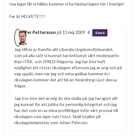
nya lagar får ni hållas kommer vi ha Hadopi lagen här i Sverige!
Far åt HELVETE!!!!
Per Pettersson
på
13 maj 2009
#
Svara
Jag tillhör ju framför allt Liberala Ungdomsförbundet,
som på alla sätt vi kunnat har kritiserat vårt moderpartis
linje i FRA- och IPRED-frågorna. Jag har inte haft
möjlighet att rösta i riksdagen eftersom jag är ung och på
väg uppåt, men när jag och mina gelikar kommer in i
riksdagen kommer det att bli en förändring i just dessa
frågor.
Jag tror inte det är mig du ska skälla på, jag har gjort allt
jag kunnat för att jobba för personlig integritet och jag
har det som en av mina profilfrågor inför vårt provval till
riksdagen som äger rum i höst. Skäll istället på
riksdagsledamöter som Johan Pehrson.