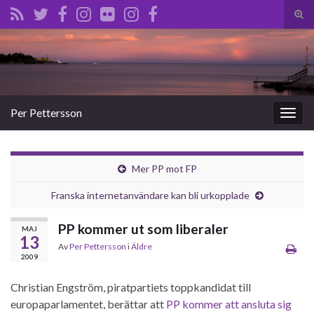
Slå
på/a
Search for:
sökf
Per Pettersson
Slå
på/av
navig
Mer PP mot FP
Franska internetanvändare kan bli urkopplade
PP kommer ut som liberaler
MAJ
13
Av
Per Pettersson
i
Äldre
2009
Christian Engström, piratpartiets toppkandidat till
europaparlamentet, berättar att
PP kommer att ansluta sig