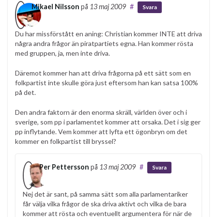
Mikael Nilsson
på
13 maj 2009
#
Svara
Du har missförstått en aning: Christian kommer INTE att driva
några andra frågor än piratpartiets egna. Han kommer rösta
med gruppen, ja, men inte driva.
Däremot kommer han att driva frågorna på ett sätt som en
folkpartist inte skulle göra just eftersom han kan satsa 100%
på det.
Den andra faktorn är den enorma skräll, världen över och i
sverige, som pp i parlamentet kommer att orsaka. Det i sig ger
pp inflytande. Vem kommer att lyfta ett ögonbryn om det
kommer en folkpartist till bryssel?
Per Pettersson
på
13 maj 2009
#
Svara
Nej det är sant, på samma sätt som alla parlamentariker
får välja vilka frågor de ska driva aktivt och vilka de bara
kommer att rösta och eventuellt argumentera för när de