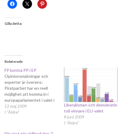
Gilla detta:
Relaterade
FP kontra PP i EP
Opinionsmätningar och
experter är överens;
Piratpartiet har en reell
möjlighet att komma in i
europaparlamentet i valet i
Liberalismen och demokratin
vår. Det är väl inte direkt så
12 maj 2009
två vinnare i EU-valet
att jag skulle gråta om så
I ”Äldre”
8 juni 2009
blev fallet; Piratpartiet
I ”Äldre”
driver en bra linje för
integritetsfrågor som skulle
Din röst gör skillnad den 7