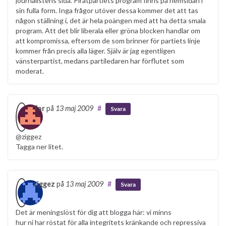
journalistens sida. Piratpartiets program finns på hemsidan i
sin fulla form. Inga frågor utöver dessa kommer det att tas
någon ställning i, det är hela poängen med att ha detta smala
program. Att det blir liberala eller gröna blocken handlar om
att kompromissa, eftersom de som brinner för partiets linje
kommer från precis alla läger. Själv är jag egentligen
vänsterpartist, medans partiledaren har förflutet som
moderat.
Tor
på
13 maj 2009
#
Svara
@ziggez
Tagga ner litet.
ziggez
på
13 maj 2009
#
Svara
Det är meningslöst för dig att blogga här: vi minns
hur ni har röstat för alla integritets kränkande och repressiva