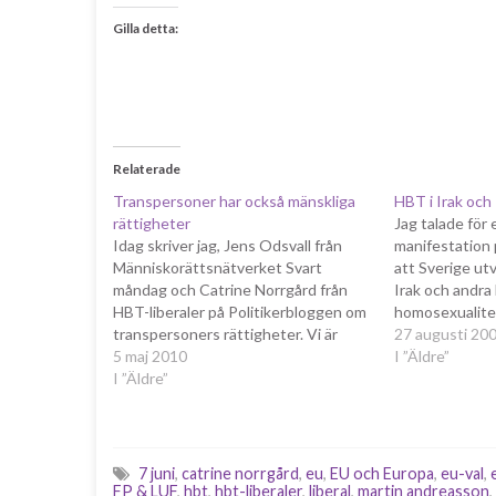
Gilla detta:
Relaterade
Transpersoner har också mänskliga
HBT i Irak och 
rättigheter
Jag talade för
Idag skriver jag, Jens Odsvall från
manifestation 
Människorättsnätverket Svart
att Sverige utv
måndag och Catrine Norrgård från
Irak och andra 
HBT-liberaler på Politikerbloggen om
homosexualitet
transpersoners rättigheter. Vi är
var en bra mani
27 augusti 20
själva cispersoner men det hindrar
5 maj 2010
alla överens om
I ”Äldre”
oss inte från att ta ställning för att
I ”Äldre”
oacceptabelt 
alla människor har samma
strider mot mä
grundläggande mänskliga rättigheter.
även…
Transpersoner ses ofta som andra
klassens medborgare och får…
7 juni
,
catrine norrgård
,
eu
,
EU och Europa
,
eu-val
,
FP & LUF
,
hbt
,
hbt-liberaler
,
liberal
,
martin andreasson
,