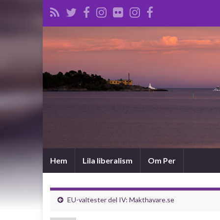
Hem
Lila liberalism
Om Per
EU-valtester del IV: Makthavare.se