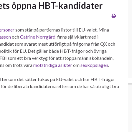
alets öppna HBT-kandidater
ersoner
som står på partiernas listor till EU-valet. Mina
asson
och
Catrine Norrgård
, finns självklart med i
kandidat som svarat mest utförligt på frågorna från QX och
politik för EU. Det gäller både HBT-frågor och övriga
t FBI som ett bra verktyg för att stoppa människohandeln,
ens om trots våra
motstridiga åsikter
om
sexköpslagen
.
 eftersom det sätter fokus på EU-valet och hur HBT-frågor
för de liberala kandidaterna eftersom de har så otroligt bra