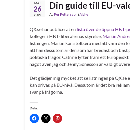
Din guide till EU-v
MAJ
26
Av
Per Pettersson
i
Äldre
2009
QX.se har publicerat en
lista över de öppna HBT-p
kolleger i HBT-liberalernas styrelse,
Martin Andre
listningen. Martin kan stoltsera med att vara den 
att han dessutom är den som har bredast och bäst 
politiska frågor. Catrine lyfter fram ett Europeisk
något även jag och Jenny Sonesson är väldigt över
Det glädjer mig mycket att se listningen på QX.se
kan drivas på EU-nivå. Dessutom är det bra reklam 
svar på frågorna.
Dela: