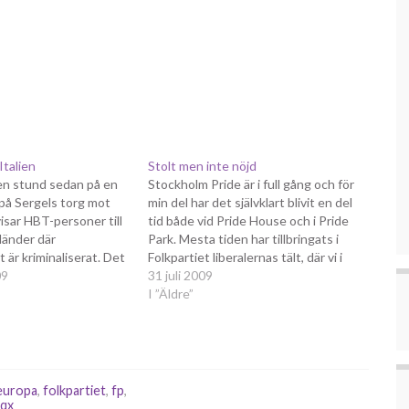
Italien
Stolt men inte nöjd
 en stund sedan på en
Stockholm Pride är i full gång och för
på Sergels torg mot
min del har det självklart blivit en del
isar HBT-personer till
tid både vid Pride House och i Pride
länder där
Park. Mesta tiden har tillbringats i
 är kriminaliserat. Det
Folkpartiet liberalernas tält, där vi i
festation och vi var
09
HBT-liberaler representerar det
31 juli 2009
 att det är
ledande liberala partiet i Sverige.
I ”Äldre”
med utvisningarna. Det
Stockholm Pride blir mer och mer…
nskliga rättigheter och
europa
,
folkpartiet
,
fp
,
qx