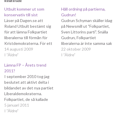
Relaterade
Utbult kommer ut som
Håll ordning på partierna,
konservativ till sist
Gudrun!
Läser på Dagen.se att
Gudrun Schyman skäller idag
Roland Utbult bestämt sig
på Newsmill ut "Folkpartiet,
för att lämna Folkpartiet
Sven Littorins parti". Snälla
liberalerna till förmån för
Gudrun, Folkpartiet
Kristdemokraterna. För ett
liberalerna är inte samma sak
tag sen undrade jag här på
14 augusti 2009
som Littorins Nya
22 oktober 2009
bloggen vad Utbult gjorde i
I ”Äldre”
moderater. Vi är dessutom
I ”Äldre”
ett liberalt parti när hans
tydliga feminister med bl.a.
Lämna FP – Årets trend
åsikter var konservativa.
Birgitta Ohlsson i spetsen.
2011?
Detta var i samband med
Att säga att vi inte har några
I september 2010 tog jag
hans uttalande som kunde
folkpartistiska feminister på
beslutet att aktivt delta i
tolkas som att…
barrikaderna tyder med
bildandet av det nya partiet
andra ord på…
Liberaldemokraterna.
Folkpartiet, de så kallade
liberalerna, hade under en
5 januari 2011
längre tid gjort mig allt mer
I ”Äldre”
besviken. De ideal som drev
mig att gå med i Liberala
ungdomsförbundet såg jag