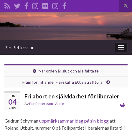
Slå
på/a
Search for:
sökf
Per Pettersson
Slå
på/av
navig
När orden är slut och alla fakta fel
Fram för frihandel – avskaffa EU:s strafftullar
Fri abort en självklarhet för liberaler
JUN
04
Av
Per Pettersson
i
Äldre
2009
Gudrun Schyman
uppmärksammar idag på sin blogg
att
Roland Utbult, nummer 8 på Folkpartiet liberalernas lista till