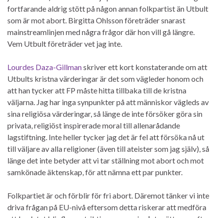
fortfarande aldrig stött på någon annan folkpartist än Utbult
som är mot abort. Birgitta Ohlsson företräder snarast
mainstreamlinjen med några frågor där hon vill gå längre.
Vem Utbult företräder vet jag inte.
Lourdes Daza-Gillman
skriver ett kort konstaterande om att
Utbults kristna värderingar är det som vägleder honom och
att han tycker att FP måste hitta tillbaka till de kristna
väljarna. Jag har inga synpunkter på att människor vägleds av
sina religiösa värderingar, så länge de inte försöker göra sin
privata, religiöst inspirerade moral till allenarådande
lagstiftning. Inte heller tycker jag det är fel att försöka nå ut
till väljare av alla religioner (även till ateister som jag själv), så
länge det inte betyder att vi tar ställning mot abort och mot
samkönade äktenskap, för att nämna ett par punkter.
Folkpartiet är och förblir för fri abort. Däremot tänker vi inte
driva frågan på EU-nivå eftersom detta riskerar att medföra