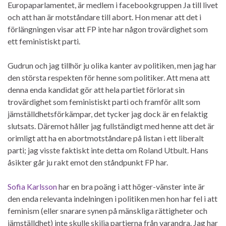
Europaparlamentet, är medlem i facebookgruppen Ja till livet
och att han är motståndare till abort. Hon menar att det i
förlängningen visar att FP inte har någon trovärdighet som
ett feministiskt parti.
Gudrun och jag tillhör ju olika kanter av politiken, men jag har
den största respekten för henne som politiker. Att mena att
denna enda kandidat gör att hela partiet förlorat sin
trovärdighet som feministiskt parti och framför allt som
jämställdhetsförkämpar, det tycker jag dock är en felaktig
slutsats. Däremot håller jag fullständigt med henne att det är
orimligt att ha en abortmotståndare på listan i ett liberalt
parti; jag visste faktiskt inte detta om Roland Utbult. Hans
åsikter går ju rakt emot den ståndpunkt FP har.
Sofia Karlsson
har en bra poäng i att höger-vänster inte är
den enda relevanta indelningen i politiken men hon har fel i att
feminism (eller snarare synen på mänskliga rättigheter och
jämställdhet) inte skulle skilja partierna från varandra. Jag har