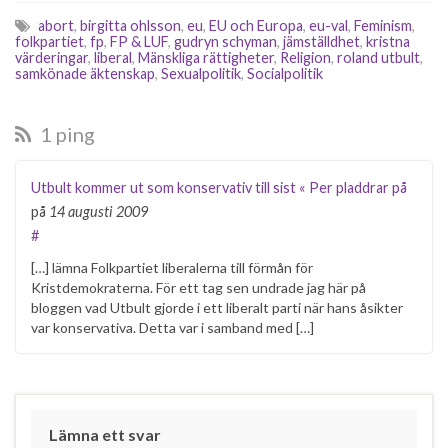
inte längre skymten av i
abort
,
birgitta ohlsson
,
eu
,
EU och Europa
,
eu-val
,
Feminism
,
moderpartiet.…
folkpartiet
,
fp
,
FP & LUF
,
gudryn schyman
,
jämställdhet
,
kristna
värderingar
,
liberal
,
Mänskliga rättigheter
,
Religion
,
roland utbult
,
samkönade äktenskap
,
Sexualpolitik
,
Socialpolitik
1 ping
Utbult kommer ut som konservativ till sist « Per pladdrar på
på
14 augusti 2009
#
[…] lämna Folkpartiet liberalerna till förmån för
Kristdemokraterna. För ett tag sen undrade jag här på
bloggen vad Utbult gjorde i ett liberalt parti när hans åsikter
var konservativa. Detta var i samband med […]
Lämna ett svar