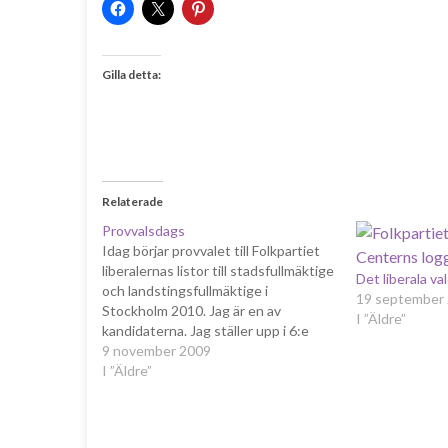
Gilla detta:
Relaterade
Provvalsdags
Idag börjar provvalet till Folkpartiet
liberalernas listor till stadsfullmäktige
Det liberala va
och landstingsfullmäktige i
19 september
Stockholm 2010. Jag är en av
I ”Äldre”
kandidaterna. Jag ställer upp i 6:e
kretsen, vilken ungefärligt omfattar
9 november 2009
stadsdelarna Hässelby-Vällingby,
I ”Äldre”
Spånga-Tensta och Rinkeby-Kista.
Mina huvudsakliga intresseområden
är kultur, integration, likabehandling,