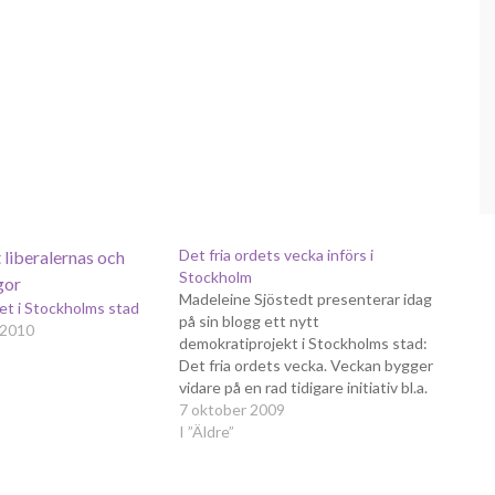
Det fria ordets vecka införs i
Stockholm
Madeleine Sjöstedt presenterar idag
let i Stockholms stad
på sin blogg ett nytt
 2010
demokratiprojekt i Stockholms stad:
Det fria ordets vecka. Veckan bygger
vidare på en rad tidigare initiativ bl.a.
från dåvarande kulturborgarrådet
7 oktober 2009
Birgitta Rydell (FP) om
I ”Äldre”
författarfristad. Den nya idén grundar
sig på en skrivelse från Roger Mogert