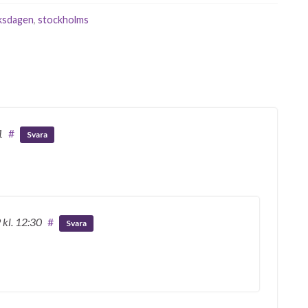
(S) till kulturnämnden, där han…
iksdagen
,
stockholms
1
#
Svara
9
kl. 12:30
#
Svara