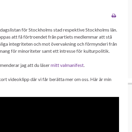
iksdagslistan för Stockholms stad respektive Stockholms län.
g hoppas att få förtroendet från partiets medlemmar att stå
nliga integriteten och mot övervakning och förmynderi från
ng för minoriteter samt ett intresse för kulturpolitik.
mmenderar jag att du läser
mitt valmanifest
.
kort videoklipp där vi får berätta mer om oss. Här är min