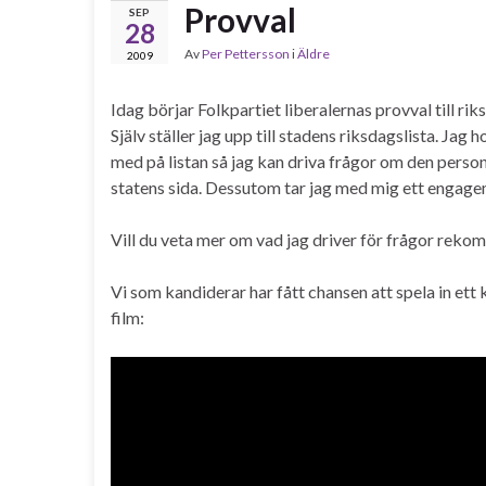
Provval
SEP
28
Av
Per Pettersson
i
Äldre
2009
Idag börjar Folkpartiet liberalernas provval till r
Själv ställer jag upp till stadens riksdagslista. Ja
med på listan så jag kan driva frågor om den perso
statens sida. Dessutom tar jag med mig ett engagema
Vill du veta mer om vad jag driver för frågor reko
Vi som kandiderar har fått chansen att spela in ett 
film: