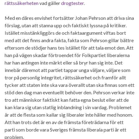
rättssäkerheten
vad gäller
drogtester
.
Med en dåres envishet fortsätter Johan Pehrson att driva sina
förslag, utan att stanna upp och faktiskt lyssna på kritiker.
Istället misstänkliggörs de och faktaargument viftas bort
med att det finns andra fakta, fakta som Pehrson gillar bättre
eftersom de stödjer hans tes istället för att tala emot den. Att
han på vägen skadar förtroendet för Folkpartiet liberalerna
har han antingen inte märkt eller så bryr han sig inte. Det
innebär däremot att partiet tappar unga väljare, väljare som
tror på personlig integritet, rättssäkerhet och framför allt
tycker att staten inte ska vara överallt utan ska finnas som ett
stöd den dag man eventuellt behöver den. Pehrson verkar inte
tro att människor faktiskt kan fatta egna beslut eller att de
kan klara sig utan statlig inblandning i sin vardag. Problemet
är att de flesta som kallar sig liberaler inte håller med honom.
Att han trots det är en av de främsta företrädarna för ett
parti som borde vara Sveriges främsta liberala parti är ett
problem.