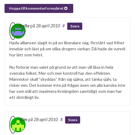
Hoppa till kommentarformuläret
Pelle
på
28 april 2010
#
Svara
Hade alliansen slagit in på en liberalare väg, förstått vad frihet
innebär och läst på om olika drogers verkan. Då hade de vunnit
hur lätt som helst.
Nu förlorar man valet på grund av att man vill låsa in hela
svenska folket. Mer och mer kontroll har den effekten.
Människor skall ”skyddas” från sig själva, att tänka själv, ta
risker mm. Det kommer inte på frågan även om alla kanske inte
har som mål att maximera livslängden samtidigt som man har
ett dötråkigt liv.
Kim
på
28 april 2010
#
Svara