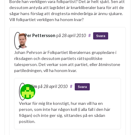
Borde han verkligen vara folkpartist? Det är helt sjukt. Sen att
dessutom antyda att lagrådet är knarkliberaler bara för att de
sågar hans förslag att drogtesta minderåriga är ännu sjukare.
Vill folkpartiet verkligen ha honom kvar?
Per Pettersson
på
28 april 2010
#
Svara
Johan Pehrson är Folkpartiet liberalernas gruppledare i
riksdagen och dessutom partiets rättspolitiske
talesperson. Det verkar som att partiet, eller åtminstone
partiledningen, vill ha honom kvar.
Kim
på
28 april 2010
#
Svara
Verkar för mig lite konstigt, hur man vill ha en
person, som inte har någon koll (i alla fall i den här
frågan) och inte ger sig, sittandes på en sådan
position.