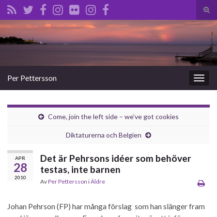
Slå
på/a
Search for:
sökf
Per Pettersson
Slå
på/av
navig
Come, join the left side – we’ve got cookies
Diktaturerna och Belgien
Det är Pehrsons idéer som behöver
APR
28
testas, inte barnen
2010
Av
Per Pettersson
i
Äldre
Johan Pehrson (FP) har många förslag som han slänger fram