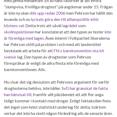
med jämna mellanrum. En av hans favoriter är att införa
”slumpvisa, frivilliga drogtest” på ungdomar under 15. Frågan
är inte ny utan
dök upp redan 2006
men Pehrson har hållit den
levande och nu
lyckats göra den till allianspolitik
inför
höstens val
. Detta trots att såväl
lagrådet
som
skolinspektionen
har konstaterat att den typen av tester
inte
är förenliga med lagen
. Även internt i Folkpartiet liberalerna
har Pehrson stött på problem i och med att landsmötet
beslutade att arbeta för att
FN:s barnkonvention ska bli
svensk la
g. Den typen av drogtester som Pehrson
förespråkar är enligt de allra flesta inte förenliga med
barnkonventionen. Alls.
Nu visar det sig dessutom att Pehrsons argument för varför
drogtesterna behövs, inte håller.
SvD har granskat de fakta
han hänvisat till
, framför allt påståendet att allt fler unga
tidigt kommer i kontakt med droger. Enligt faktakollen finns
det inget som helst statistiskt underlag för detta, tvärtom
verkar det inte ha skett någon förändring alls de senaste åren.