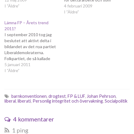
att jag skulle gråta om så
I ”Äldre”
dessutom fått många
4 februari 2009
blev fallet; Piratpartiet
nomineringar från sin egen
I ”Äldre”
driver en bra linje för
riksdagsgrupp är Camilla
Lämna FP – Årets trend
integritetsfrågor som skulle
Lindberg. Trots detta, fick
2011?
kunna vara uppfriskande i
jag höra av henne igår, har
I september 2010 tog jag
parlamentet, en linje som…
Folkpartiet liberalernas
beslutet att aktivt delta i
gruppledare…
bildandet av det nya partiet
Liberaldemokraterna.
Folkpartiet, de så kallade
liberalerna, hade under en
5 januari 2011
längre tid gjort mig allt mer
I ”Äldre”
besviken. De ideal som drev
mig att gå med i Liberala
ungdomsförbundet såg jag
inte längre skymten av i
barnkonventionen
,
drogtest
,
FP & LUF
,
Johan Pehrson
,
moderpartiet.…
liberal
,
liberati
,
Personlig integritet och övervakning
,
Socialpolitik
4 kommentarer
1 ping