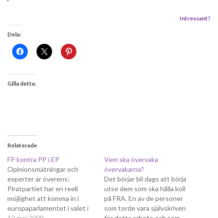
Intressant?
Dela:
Gilla detta:
Relaterade
FP kontra PP i EP
Vem ska övervaka
Opinionsmätningar och
övervakarna?
experter är överens;
Det börjar bli dags att börja
Piratpartiet har en reell
utse dem som ska hålla koll
möjlighet att komma in i
på FRA. En av de personer
europaparlamentet i valet i
som torde vara självskriven
vår. Det är väl inte direkt så
12 maj 2009
för detta arbete och som