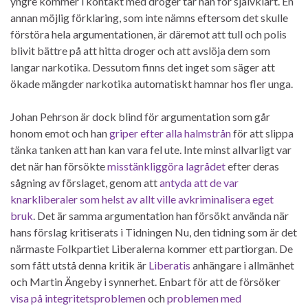
yngre kommer i kontakt med droger tar han för självklart. En
annan möjlig förklaring, som inte nämns eftersom det skulle
förstöra hela argumentationen, är däremot att tull och polis
blivit bättre på att hitta droger och att avslöja dem som
langar narkotika. Dessutom finns det inget som säger att
ökade mängder narkotika automatiskt hamnar hos fler unga.
Johan Pehrson är dock blind för argumentation som går
honom emot och han
griper efter alla halmstrån
för att slippa
tänka tanken att han kan vara fel ute. Inte minst allvarligt var
det när han försökte
misstänkliggöra lagrådet
efter deras
sågning av förslaget, genom att
antyda att de var
knarkliberaler som helst av allt ville avkriminalisera eget
bruk
. Det är samma argumentation han försökt använda när
hans förslag kritiserats i Tidningen Nu, den tidning som är det
närmaste Folkpartiet Liberalerna kommer ett partiorgan. De
som fått utstå denna kritik är
Liberatis
anhängare i allmänhet
och Martin Ängeby i synnerhet. Enbart för att de försöker
visa på integritetsproblemen
och
problemen med