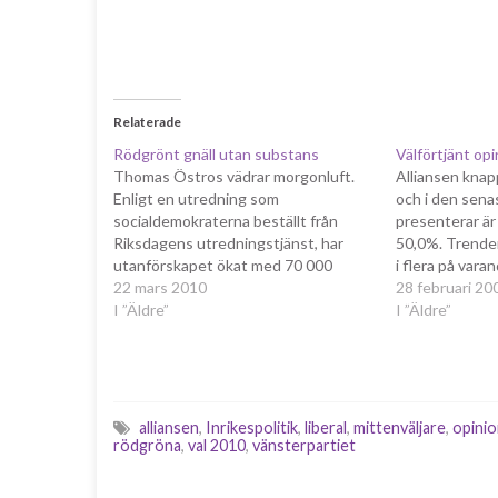
Relaterade
Rödgrönt gnäll utan substans
Välförtjänt op
Thomas Östros vädrar morgonluft.
Alliansen knap
Enligt en utredning som
och i den sen
socialdemokraterna beställt från
presenterar är
Riksdagens utredningstjänst, har
50,0%. Trende
utanförskapet ökat med 70 000
i flera på vara
personer de senaste tre åren.
22 mars 2010
den senaste tid
28 februari 20
Antagligen stämmer siffrorna när
I ”Äldre”
får genomslag,
I ”Äldre”
man räknar i enlighet med uppdraget
förändringar 
man har fått. Frågan är ju då vad det
utlovat visar s
är man räknar på? Antagligen helt
enkelt…
alliansen
,
Inrikespolitik
,
liberal
,
mittenväljare
,
opini
rödgröna
,
val 2010
,
vänsterpartiet