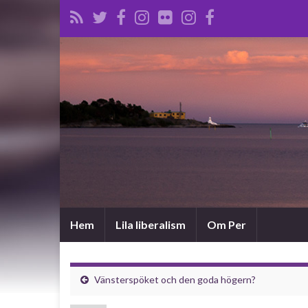
Hem
Lila liberalism
Om Per
Vänsterspöket och den goda högern?