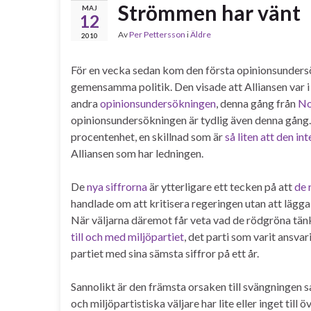
Strömmen har vänt
MAJ
12
Av
Per Pettersson
i
Äldre
2010
För en vecka sedan kom den första opinionsunder
gemensamma politik. Den visade att Alliansen var i 
andra
opinionsundersökningen
, denna gång från
No
opinionsundersökningen är tydlig även denna gång. 
procentenhet, en skillnad som är
så liten att den int
Alliansen som har ledningen.
De
nya siffrorna
är ytterligare ett tecken på att
de 
handlade om att kritisera regeringen utan att lägga
När väljarna däremot får veta vad de rödgröna tänk
till och med miljöpartiet
, det parti som varit ansvari
partiet med sina sämsta siffror på ett år.
Sannolikt är den främsta orsaken till svängninge
och miljöpartistiska väljare har lite eller inget till 