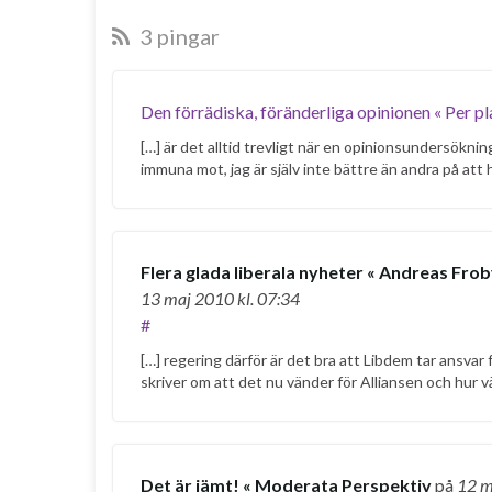
3 pingar
Den förrädiska, föränderliga opinionen « Per p
[…] är det alltid trevligt när en opinionsundersökning 
immuna mot, jag är själv inte bättre än andra på att h
Flera glada liberala nyheter « Andreas Fro
13 maj 2010
kl. 07:34
#
[…] regering därför är det bra att Libdem tar ansva
skriver om att det nu vänder för Alliansen och hur
Det är jämt! « Moderata Perspektiv
på
12 m