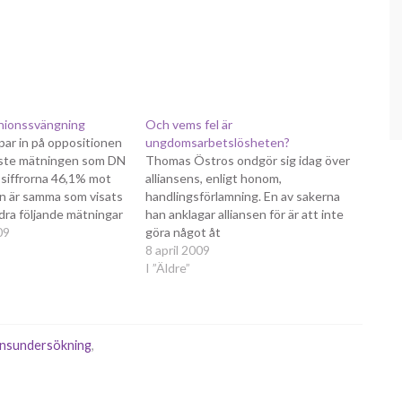
inionssvängning
Och vems fel är
par in på oppositionen
ungdomsarbetslösheten?
aste mätningen som DN
Thomas Östros ondgör sig idag över
 siffrorna 46,1% mot
alliansens, enligt honom,
n är samma som visats
handlingsförlamning. En av sakerna
ndra följande mätningar
han anklagar alliansen för är att inte
en. Alliansens politik
09
göra något åt
 både i och med att de
ungdomsarbetslösheten, som stiger
8 april 2009
som genomförts som
snabbare än i något annat EU-land
I ”Äldre”
ina positiva…
och nu är uppe i en fjärdedel, en
ökning med dryga sex
procentenheter. Frågan är då, vad
beror…
onsundersökning
,