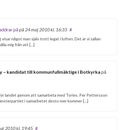
laddrar på
på
24 maj 2010
kl. 16:33
#
visar något man själv trott legat i luften. Det är vi sällan
ålla mig från att […]
by – kandidat till kommunfullmäktige i Botkyrka
på
r för landet genom att samarbeta med Tories. Per Pettersson
 vänsterpartiet i samarbetet desto mer kommer […]
aj 2010
kl. 19:45
#