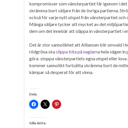
kompromisser som vänsterpartiet får igenom i det
skrämma bort väljare från de övriga partierna. Strö
också för varje nytt utspel från vänsterpartiet oc
Många väljare tycker att mycket av det miljöpartie
dem om det innebär att släppa in vänsterpartiet i e
Det är stor sannolikhet att Alliansen blir omvald i h
rödgröna ska
slippa bita på naglarna
hela vägen in 
göra: stoppa vänsterpartiets egna utspel eller lova a
kommer sannolikt fortsätta skrämma bort de mitte
kämpar så desperat för att vinna.
Dela:
Gilla detta: