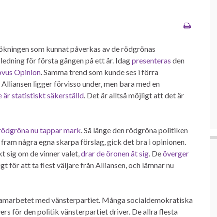
sökningen som kunnat påverkas av de rödgrönas
ledning för första gången på ett år. Idag
presenteras
den
vus Opinion
. Samma trend som kunde ses i förra
Alliansen ligger förvisso under, men bara med en
e är statistiskt säkerställd
. Det är alltså möjligt att det är
rödgröna nu tappar mark
. Så länge den rödgröna politiken
 fram några egna skarpa förslag, gick det bra i opinionen.
t sig om de vinner valet,
drar de öronen åt sig
. De
överger
gt för att ta flest väljare från Alliansen, och lämnar nu
n samarbetet med vänsterpartiet. Många socialdemokratiska
övers för den politik vänsterpartiet driver. De allra flesta