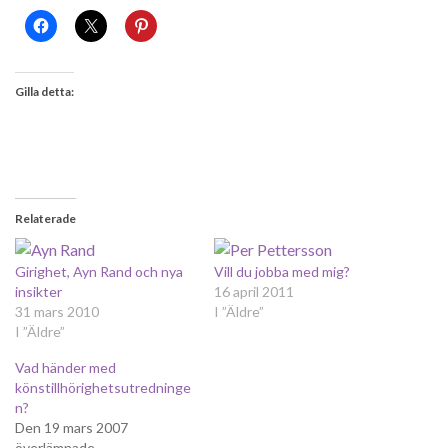
Gilla detta:
Relaterade
Girighet, Ayn Rand och nya
Vill du jobba med mig?
insikter
16 april 2011
31 mars 2010
I ”Äldre”
I ”Äldre”
Vad händer med
könstillhörighetsutredninge
n?
Den 19 mars 2007
överlämnade