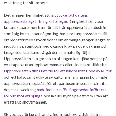
ersättning för sitt arbete.
Det är ingen hemlighet att
jag tycker att dagens
upphovsrättslagstiftning är förlegad
. Girighet, från vissa
kulturskapare men framför allt från upphovsrättsindustrin
som i sig inte skapar någonting, har gjort upphovsrätten till
ett monster med skyddstider som är många gånger längre än
industrins patent och med ökande krav på övervakning och
integritetskränkande åtgärder som naturlig följd.
Upphovsrätten ska garantera att ingen kan tjäna pengar på
en skapelse utan upphovsmannens eller -kvinnans tillåtelse.
Upphovsrätten finns inte till för att hindra fritt flöde av kultur
och ett hälsosamt utbyte av kultur mellan människor. Hade
upphovsrätten uppstått för ett par tusen år sedan och haft
dagens utveckling
hade industrin för länge sedan infört ett
förbud mot att sjunga
, vissla eller nynna på ett verk utan att
ersätta upphovsmannen.
Skivbolag, förlag och andra inom upphovsrättsindustrin