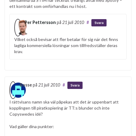
densamma då STIM har tecknat treårigt avtal med Spotify –
ett kontrakt som omförhandlas nu i höst.
Per Pettersson
på
21 juli 2010
#
Svara
Vilket också bevisar att fler betalar för sig när det finns
lagliga kommersiella lösningar som tillfredsställer deras
krav.
Bosse
på
21 juli 2010
#
Svara
I rättvisans namn ska väl påpekas att det är uppenbart att
kopplingen till piratkopiering är TT:s blunder och inte
Copyswedes idé?
Vad gäller dina punkter: