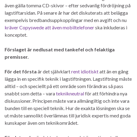
även gälla tomma CD-skivor – efter sedvanlig fördröjning på
lagstiftarsidan. På senare år har det diskuterats att belägga
exempelvis bredbandsuppkopplingar med en avgift och nu
kräver Copyswede att även mobiltelefoner
ska inkluderas i
konceptet.
Förslaget är nedlusat med tankefel och felaktiga
premisser.
För det första
är det självklart
rent idiotiskt
att än en gång
lägga in en specifik teknik i lagstiftningen. Lagstiftning måste
alltid – och speciellt på ett område som förändras så pass
snabbt som detta – vara
teknikneutral
för att förhindra nya
diskussioner. Principen måste vara allmängiltig och inte vara
bunden till en speciell teknik. Hur de exakta lösningen ska se
ut måste sannolikt överlämnas till juridisk expertis med goda
kunskaper även om teknikområdet.