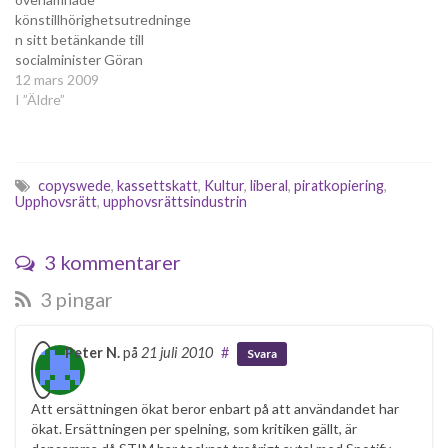
könstillhörighetsutredninge
n sitt betänkande till
socialminister Göran
Hägglund. Utredningen
12 mars 2009
föreslog att lagen skulle
I ”Äldre”
träda i kraft 1 juli 2008.
Innan dess skulle det finnas
tid för remissinstanser att
lämna sina åsikter om
copyswede
,
kassettskatt
,
Kultur
,
liberal
,
piratkopiering
,
utredningen. Remisstiden
Upphovsrätt
,
upphovsrättsindustrin
har för länge sedan gått ut
och jag har själv, genom att…
3 kommentarer
3 pingar
Peter N.
på
21 juli 2010
#
Svara
Att ersättningen ökat beror enbart på att användandet har
ökat. Ersättningen per spelning, som kritiken gällt, är