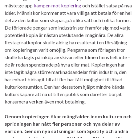
måste ge upp
kampen mot kopiering
och istället satsa på nya
idéer. Människor kommer att vara villiga att betala för en hel
del av den kultur som skapas, på olika sätt och i olika former.
De förlorade pengar som industrin ser framför sig med varje
potentiell kopia är nästan uteslutande imaginära. De allra
flesta piratkopior skulle aldrig ha resulterat i en försäljning
om kopieringen varit omöjlig. Pengarna som förlagen tror
skulle ha lagts på inköp av skivan eller filmen finns helt inte –
de är redan spenderade på hyra eller mat. Kopieringen har
inte tagit några större marknadsandelar från industrin, den
har enbart bidragit till att fler har fått möjlighet till ökad
kulturkonsumtion. Den har dessutom hjälpt mindre kända
kulturskapare att nå ut till en publik som därefter börjat
konsumera verken även mot betalning.
Genom kopieringen ökar mångfalden inom kulturen och
spridningen har nått fler personer och nya delar av
världen. Genom nya satsningar som Spotify och andra