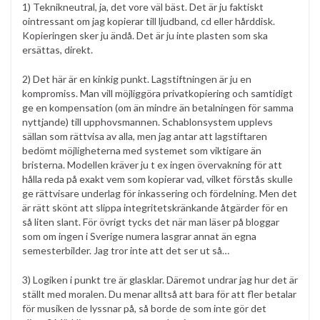
1) Teknikneutral, ja, det vore väl bäst. Det är ju faktiskt
ointressant om jag kopierar till ljudband, cd eller hårddisk.
Kopieringen sker ju ändå. Det är ju inte plasten som ska
ersättas, direkt.
2) Det här är en kinkig punkt. Lagstiftningen är ju en
kompromiss. Man vill möjliggöra privatkopiering och samtidigt
ge en kompensation (om än mindre än betalningen för samma
nyttjande) till upphovsmannen. Schablonsystem upplevs
sällan som rättvisa av alla, men jag antar att lagstiftaren
bedömt möjligheterna med systemet som viktigare än
bristerna. Modellen kräver ju t ex ingen övervakning för att
hålla reda på exakt vem som kopierar vad, vilket förstås skulle
ge rättvisare underlag för inkassering och fördelning. Men det
är rätt skönt att slippa integritetskränkande åtgärder för en
så liten slant. För övrigt tycks det när man läser på bloggar
som om ingen i Sverige numera lasgrar annat än egna
semesterbilder. Jag tror inte att det ser ut så…
3) Logiken i punkt tre är glasklar. Däremot undrar jag hur det är
ställt med moralen. Du menar alltså att bara för att fler betalar
för musiken de lyssnar på, så borde de som inte gör det