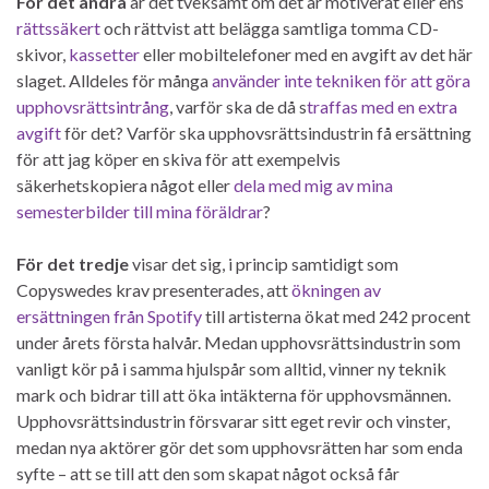
För det andra
är det tveksamt om det är motiverat eller ens
rättssäkert
och rättvist att belägga samtliga tomma CD-
skivor,
kassetter
eller mobiltelefoner med en avgift av det här
slaget. Alldeles för många
använder inte tekniken för att göra
upphovsrättsintrång
, varför ska de då s
traffas med en extra
avgift
för det? Varför ska upphovsrättsindustrin få ersättning
för att jag köper en skiva för att exempelvis
säkerhetskopiera något eller
dela med mig av mina
semesterbilder
till mina föräldrar
?
För det tredje
visar det sig, i princip samtidigt som
Copyswedes krav presenterades, att
ökningen av
ersättningen från Spotify
till artisterna ökat med 242 procent
under årets första halvår. Medan upphovsrättsindustrin som
vanligt kör på i samma hjulspår som alltid, vinner ny teknik
mark och bidrar till att öka intäkterna för upphovsmännen.
Upphovsrättsindustrin försvarar sitt eget revir och vinster,
medan nya aktörer gör det som upphovsrätten har som enda
syfte – att se till att den som skapat något också får