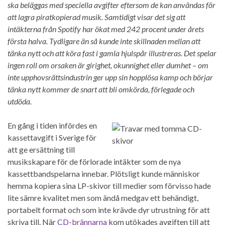
ska beläggas med speciella avgifter eftersom de kan användas för
att lagra piratkopierad musik. Samtidigt visar det sig att
intäkterna från Spotify har ökat med 242 procent under årets
första halva. Tydligare än så kunde inte skillnaden mellan att
tänka nytt och att köra fast i gamla hjulspår illustreras. Det spelar
ingen roll om orsaken är girighet, okunnighet eller dumhet – om
inte upphovsrättsindustrin ger upp sin hopplösa kamp och börjar
tänka nytt kommer de snart att bli omkörda, förlegade och
utdöda.
En gång i tiden infördes en
kassettavgift i Sverige för
att ge ersättning till
musikskapare för de förlorade intäkter som de nya
kassettbandspelarna innebar. Plötsligt kunde människor
hemma kopiera sina LP-skivor till medier som förvisso hade
lite sämre kvalitet men som ändå medgav ett behändigt,
portabelt format och som inte krävde dyr utrustning för att
skriva till. När
CD-brännarna
kom utökades avgiften till att