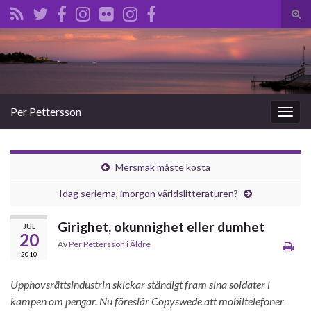
Slå
på/a
Search for:
sökf
Per Pettersson
Slå
på/av
navig
Mersmak måste kosta
Idag serierna, imorgon världslitteraturen?
Girighet, okunnighet eller dumhet
JUL
20
Av
Per Pettersson
i
Äldre
2010
Upphovsrättsindustrin skickar ständigt fram sina soldater i
kampen om pengar. Nu föreslår Copyswede att mobiltelefoner