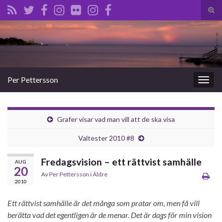
Slå
på/a
Search for:
sökf
Per Pettersson
Slå
på/av
navig
Grafer visar vad man vill att de ska visa
Valtester 2010 #8
Fredagsvision – ett rättvist samhälle
AUG
20
Av
Per Pettersson
i
Äldre
2010
Ett rättvist samhälle är det många som pratar om, men få vill
berätta vad det egentligen är de menar. Det är dags för min vision