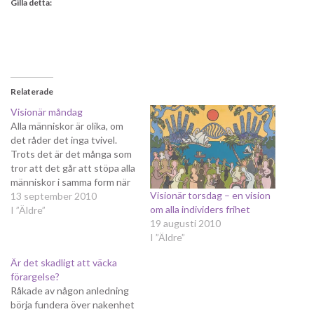
Gilla detta:
Relaterade
Visionär måndag
Alla människor är olika, om
det råder det inga tvivel.
Trots det är det många som
tror att det går att stöpa alla
människor i samma form när
Visionär torsdag – en vision
det gäller exempelvis
13 september 2010
om alla individers frihet
arbetsrätt,
I ”Äldre”
19 augusti 2010
föräldraförsäkring eller
I ”Äldre”
utbildning. Det är dömt att
misslyckas och dagens
Är det skadligt att väcka
vision handlar om ett
förargelse?
samhälle där alla tillåts…
Råkade av någon anledning
börja fundera över nakenhet