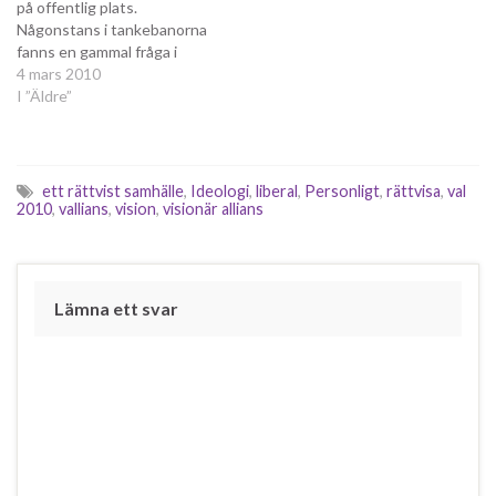
på offentlig plats.
Någonstans i tankebanorna
fanns en gammal fråga i
spelet Nationstates,
4 mars 2010
huruvida man ville tillåta
I ”Äldre”
nakenhet på allmän plats.
Liberal som jag är svarade jag
självklart ja på frågan i det
sammanhanget. Nu, flera år
ett rättvist samhälle
,
Ideologi
,
liberal
,
Personligt
,
rättvisa
,
val
senare, fick det mig att…
2010
,
vallians
,
vision
,
visionär allians
Lämna ett svar