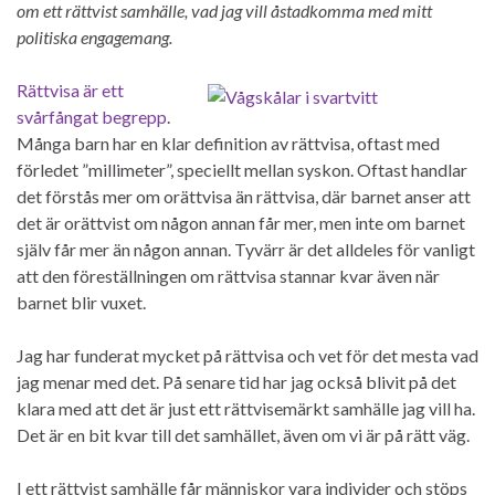
om ett rättvist samhälle, vad jag vill åstadkomma med mitt
politiska engagemang.
Rättvisa är ett
svårfångat begrepp
.
Många barn har en klar definition av rättvisa, oftast med
förledet ”millimeter”, speciellt mellan syskon. Oftast handlar
det förstås mer om orättvisa än rättvisa, där barnet anser att
det är orättvist om någon annan får mer, men inte om barnet
själv får mer än någon annan. Tyvärr är det alldeles för vanligt
att den föreställningen om rättvisa stannar kvar även när
barnet blir vuxet.
Jag har funderat mycket på rättvisa och vet för det mesta vad
jag menar med det. På senare tid har jag också blivit på det
klara med att det är just ett rättvisemärkt samhälle jag vill ha.
Det är en bit kvar till det samhället, även om vi är på rätt väg.
I ett rättvist samhälle får människor vara individer och stöps