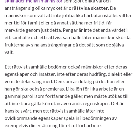
skillnader mellan människor
som gjort olika val och
anstränger sig olika mycket är
orättvisa skatter
. De
människor som valt att inte jobba lika hårt utan istället vill ha
mer tid för familj eller på annat sätt ha mer fritid, får
mervärde genom just detta. Pengar är inte det enda värdet i
ett samhälle och ett rättvist samhälle låter människor skörda
frukterna av sina ansträngningar på det sätt som de själva
valt.
Ett rättvist samhälle bedömer också människor efter deras
egenskaper och insatser, inte efter deras hudfärg, dialekt eller
vem de delar säng med. Den som är duktig på det hon eller
han gör ska också premieras. Lika lön för lika arbete är en
gammal paroll som fortfarande gäller, men måste utökas till
att inte bara gälla kön utan även andra egenskaper. Det är
kanske svårt, men ett rättvist samhälle låter inte
ovidkommande egenskaper spela in i bedömningen av
exempelvis din ersättning för ett utfört arbete.