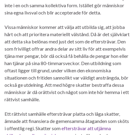
inte i en och samma kollektiva form. Istället gör människor
sina egna livsval och blir accepterade för detta.
Vissa människor kommer att välja att utbilda sig, att jobba
hårt och att prioritera materiellt välstånd. Då är det självklart
att detta ska belönas med just det som de eftersträvar. Den
som frivilligt offrar andra delar av sitt liv för att exempelvis
tjäna mer pengar, bör då också få behålla de pengar hon eller
han tjänar på sina 80-timmarsveckor. Den utbildning som
oftast ligger till grund, under vilken den ekonomiska
situationen och fritiden sannolikt var väldigt ansträngda, bör
också ge utdelning. Att med högre skatter bestraffa dessa
människor är då orättvist och något som inte hör hemma i ett
rättvist samhälle.
Ett rättvist samhälle eftersträvar platta och låga skatter,
ämnade att finansiera de gemensamma åtaganden som sköts
i offentlig regi. Skatter som
eftersträvar att utjämna