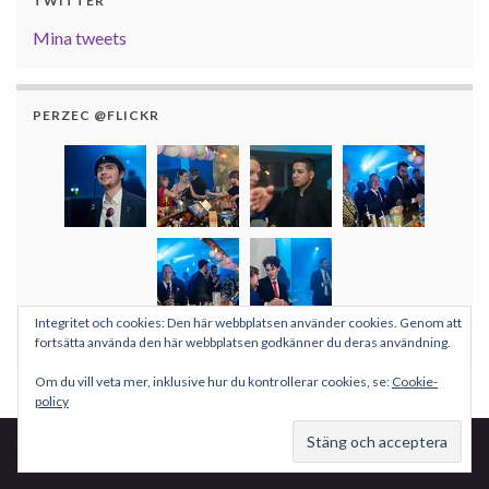
TWITTER
Mina tweets
PERZEC @FLICKR
Integritet och cookies: Den här webbplatsen använder cookies. Genom att
Fler bilder
fortsätta använda den här webbplatsen godkänner du deras användning.
Om du vill veta mer, inklusive hur du kontrollerar cookies, se:
Cookie-
policy
© 2026 Per Pettersson.
Gjord med
av
Graphene-teman
.