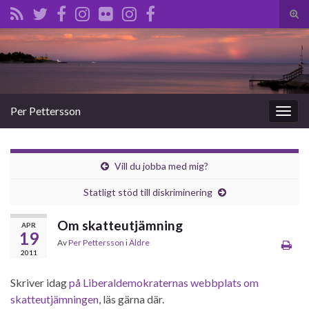
Slå
på/a
Search for:
sökf
Per Pettersson
Slå
på/av
navig
Vill du jobba med mig?
Statligt stöd till diskriminering
Om skatteutjämning
APR
19
Av
Per Pettersson
i
Äldre
2011
Skriver idag
på Liberaldemokraternas webbplats om
skatteutjämningen
, läs gärna där.