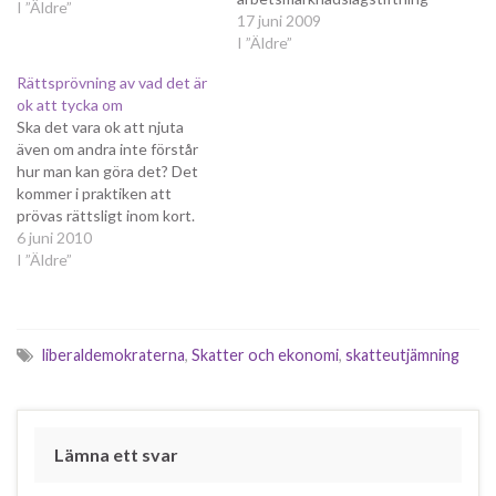
I ”Äldre”
en och att reformera Las,
17 juni 2009
idag skriver CUF-
I ”Äldre”
ordföranden Magnus
Rättsprövning av vad det är
Andersson om samma sak på
ok att tycka om
Politikerbloggen. Mycket av
Ska det vara ok att njuta
min egen argumentation går
även om andra inte förstår
igen i Magnus Anderssons
hur man kan göra det? Det
inlägg. Framför allt är Las
kommer i praktiken att
skadligt för…
prövas rättsligt inom kort.
En tjej får kontakt med en
6 juni 2010
äldre kille på nätet via en
I ”Äldre”
sexsajt. De visar sig ha en
hel del gemensamma
intressen vad gäller sex…
liberaldemokraterna
,
Skatter och ekonomi
,
skatteutjämning
Lämna ett svar