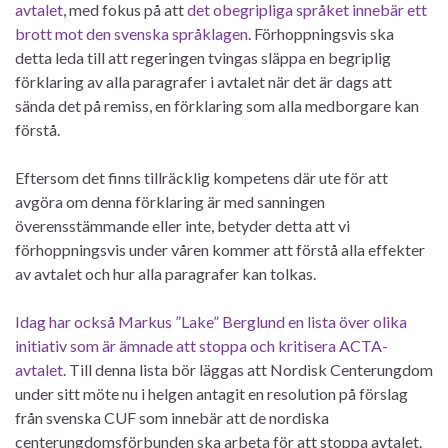
avtalet
, med fokus på att
det obegripliga språket innebär ett
brott mot den svenska språklagen
. Förhoppningsvis ska
detta leda till att regeringen tvingas släppa en begriplig
förklaring av alla paragrafer i avtalet när det är dags att
sända det på remiss, en förklaring som alla medborgare kan
förstå.
Eftersom det finns tillräcklig kompetens där ute för att
avgöra om denna förklaring är med sanningen
överensstämmande eller inte, betyder detta att vi
förhoppningsvis under våren kommer att förstå alla effekter
av avtalet och hur alla paragrafer kan tolkas.
Idag har också Markus ”Lake” Berglund en lista över olika
initiativ som är ämnade att stoppa och kritisera ACTA-
avtalet
. Till denna lista bör läggas att Nordisk Centerungdom
under sitt möte nu i helgen antagit en resolution på förslag
från svenska CUF som innebär att de nordiska
centerungdomsförbunden ska arbeta för att stoppa avtalet.