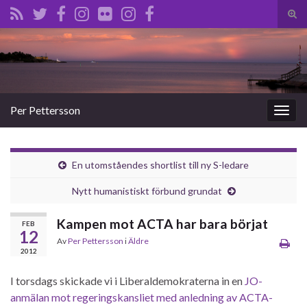
Slå
på/a
Search for:
sökf
Per Pettersson
Slå
på/av
navig
En utomståendes shortlist till ny S-ledare
Nytt humanistiskt förbund grundat
Kampen mot ACTA har bara börjat
FEB
12
Av
Per Pettersson
i
Äldre
2012
I torsdags skickade vi i Liberaldemokraterna in en
JO-
anmälan mot regeringskansliet med anledning av ACTA-