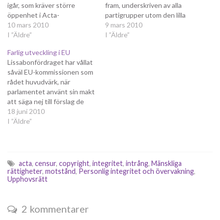
igår, som kräver större
fram, underskriven av alla
öppenhet i Acta-
partigrupper utom den lilla
förhandlingarna och att
10 mars 2010
EFD, som inte tillfrågats.
9 mars 2010
avtalet inte ska röra annat
I ”Äldre”
Resolutionen kommer att
I ”Äldre”
än varumärkesförfalskningar.
diskuteras redan ikväll och
Farlig utveckling i EU
Budskapet är klart: redan i
gå till omröstning under
Lissabonfördraget har vållat
nästa förhandlingsomgång i
onsdagen. Du hittar hela
såväl EU-kommissionen som
april förväntar sig
texten hos Christian
rådet huvudvärk, när
parlamentet att
Engström (PP). Om du vill
parlamentet använt sin makt
kommissionen för fram de
kan du följa processen…
att säga nej till förslag de
nya kraven från EU och
inte gillar. Det tydligaste
18 juni 2010
dessutom…
exemplet är SWIFT-avtalet
I ”Äldre”
och ACTA-förhandlingarna,
där parlamentet gick emot
kommissionens med
hänvisning till bland annat
acta
,
censur
,
copyright
,
integritet
,
intrång
,
Mänskliga
integriteten. Tyvärr har inte
rättigheter
,
motstånd
,
Personlig integritet och övervakning
,
Upphovsrätt
alla integritetskränkande
förslag förkastats och ett av
de…
2 kommentarer