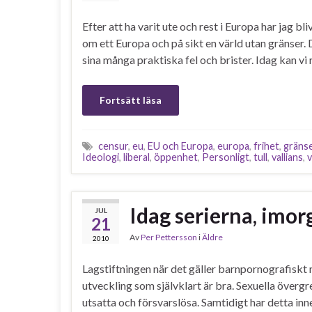
Efter att ha varit ute och rest i Europa har jag bli
om ett Europa och på sikt en värld utan gränser.
sina många praktiska fel och brister. Idag kan vi 
Fortsätt läsa
censur
,
eu
,
EU och Europa
,
europa
,
frihet
,
gräns
Ideologi
,
liberal
,
öppenhet
,
Personligt
,
tull
,
vallians
,
v
Idag serierna, imor
JUL
21
Av
Per Pettersson
i
Äldre
2010
Lagstiftningen när det gäller barnpornografiskt ma
utveckling som självklart är bra. Sexuella övergre
utsatta och försvarslösa. Samtidigt har detta in