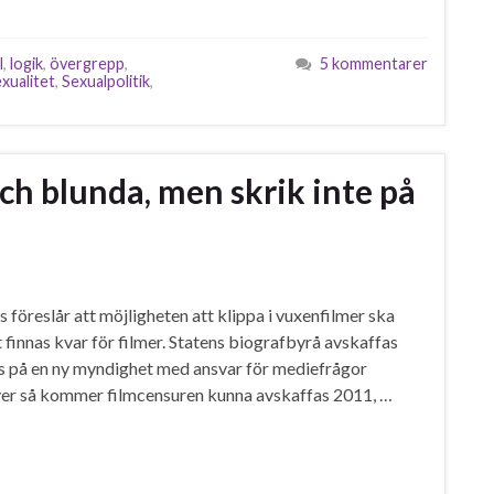
l
,
logik
,
övergrepp
,
5 kommentarer
xualitet
,
Sexualpolitik
,
ch blunda, men skrik inte på
 föreslår att möjligheten att klippa i vuxenfilmer ska
innas kvar för filmer. Statens biografbyrå avskaffas
gs på en ny myndighet med ansvar för mediefrågor
iver så kommer filmcensuren kunna avskaffas 2011, …