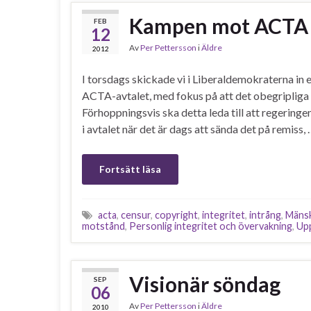
Kampen mot ACTA h
FEB
12
Av
Per Pettersson
i
Äldre
2012
I torsdags skickade vi i Liberaldemokraterna in
ACTA-avtalet, med fokus på att det obegripliga 
Förhoppningsvis ska detta leda till att regeringe
i avtalet när det är dags att sända det på remiss,
Fortsätt läsa
acta
,
censur
,
copyright
,
integritet
,
intrång
,
Mänsk
motstånd
,
Personlig integritet och övervakning
,
Up
Visionär söndag
SEP
06
Av
Per Pettersson
i
Äldre
2010