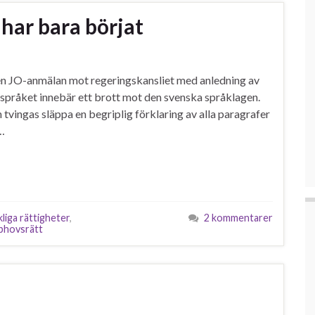
ar bara börjat
 en JO-anmälan mot regeringskansliet med anledning av
språket innebär ett brott mot den svenska språklagen.
n tvingas släppa en begriplig förklaring av alla paragrafer
 …
liga rättigheter
,
2 kommentarer
phovsrätt