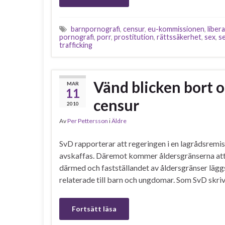
barnpornografi
,
censur
,
eu-kommissionen
,
libera
pornografi
,
porr
,
prostitution
,
rättssäkerhet
,
sex
,
se
trafficking
Vänd blicken bort o
MAR
11
censur
2010
Av
Per Pettersson
i
Äldre
SvD rapporterar att regeringen i en lagrådsremiss
avskaffas. Däremot kommer åldersgränserna att f
därmed och fastställandet av åldersgränser läg
relaterade till barn och ungdomar. Som SvD skr
Fortsätt läsa