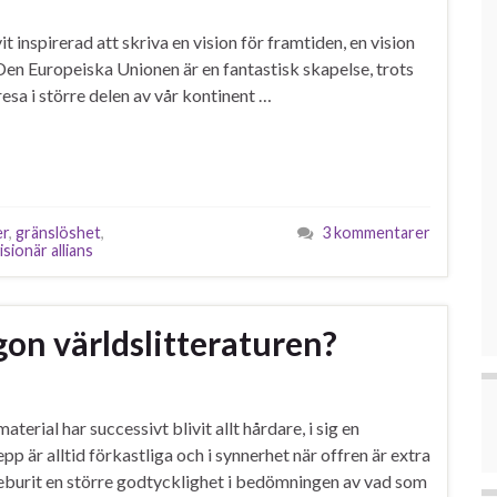
vit inspirerad att skriva en vision för framtiden, en vision
 Den Europeiska Unionen är en fantastisk skapelse, trots
resa i större delen av vår kontinent …
er
,
gränslöshet
,
3 kommentarer
isionär allians
gon världslitteraturen?
terial har successivt blivit allt hårdare, i sig en
pp är alltid förkastliga och i synnerhet när offren är extra
neburit en större godtycklighet i bedömningen av vad som