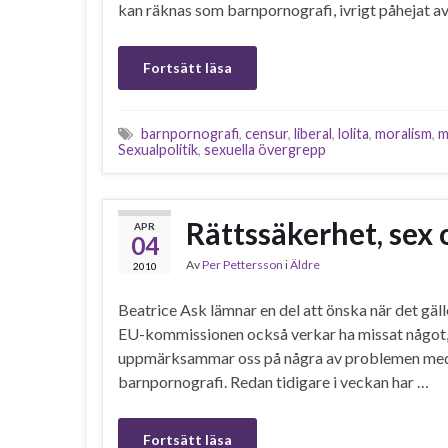
kan räknas som barnpornografi, ivrigt påhejat av
Fortsätt läsa
barnpornografi
,
censur
,
liberal
,
lolita
,
moralism
,
m
Sexualpolitik
,
sexuella övergrepp
Rättssäkerhet, sex o
APR
04
Av
Per Pettersson
i
Äldre
2010
Beatrice Ask lämnar en del att önska när det gäll
EU-kommissionen också verkar ha missat något, ell
uppmärksammar oss på några av problemen med k
barnpornografi. Redan tidigare i veckan har …
Fortsätt läsa