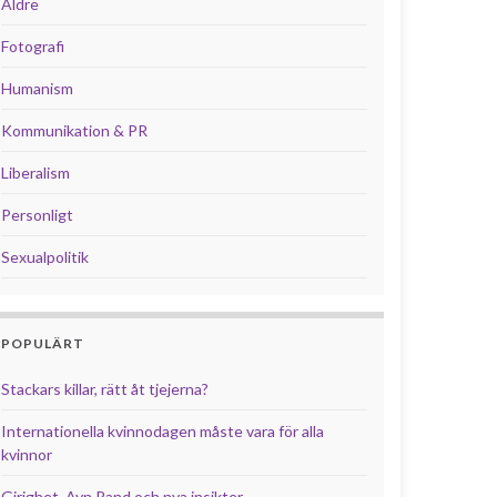
Äldre
Fotografi
Humanism
Kommunikation & PR
Liberalism
Personligt
Sexualpolitik
POPULÄRT
Stackars killar, rätt åt tjejerna?
Internationella kvinnodagen måste vara för alla
kvinnor
Girighet, Ayn Rand och nya insikter