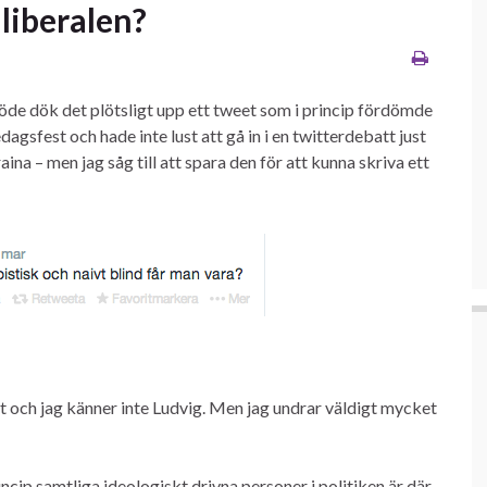
 liberalen?
flöde dök det plötsligt upp ett tweet som i princip fördömde
sedagsfest och hade inte lust att gå in i en twitterdebatt just
ina – men jag såg till att spara den för att kunna skriva ett
et och jag känner inte Ludvig. Men jag undrar väldigt mycket
rincip samtliga ideologiskt drivna personer i politiken är där