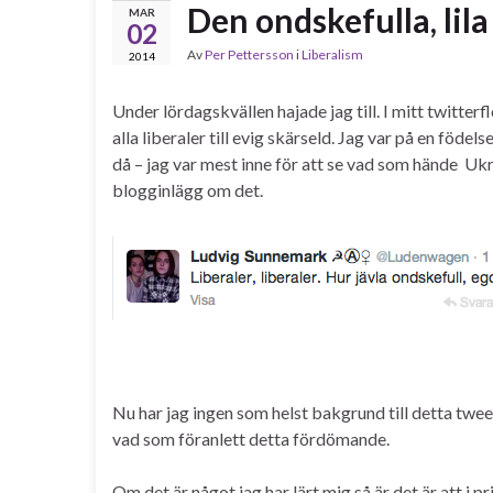
Den ondskefulla, lila
MAR
02
Av
Per Pettersson
i
Liberalism
2014
Under lördagskvällen hajade jag till. I mitt twitter
alla liberaler till evig skärseld. Jag var på en födel
då – jag var mest inne för att se vad som hände Ukra
blogginlägg om det.
Nu har jag ingen som helst bakgrund till detta twe
vad som föranlett detta fördömande.
Om det är något jag har lärt mig så är det är att i p