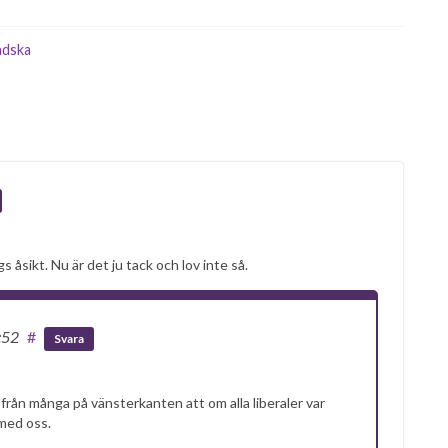
ndska
s åsikt. Nu är det ju tack och lov inte så.
:52
#
Svara
a från många på vänsterkanten att om alla liberaler var
 med oss.