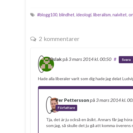
#blogg100
,
blindhet
,
ideologi
,
liberalism
,
naivitet
,
o
2 kommentarer
30slak
på
3 mars 2014
kl. 00:50
#
Svara
Hade alla liberaler varit som dig hade jag delat Ludvig
Per Pettersson
på
3 mars 2014
kl. 00
Författare
Tja, det är ju också en åsikt. Annars får jag hör
som jag, så skulle det ju gå att komma överens