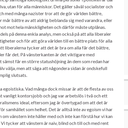
älva, utan för alla människor. Det gäller såväl socialister och
ch med många nazister tror att de gör världen bättre,
per mår bättre av att aldrig beblanda sig med varandra, eller
tt hot mot hela mänskligheten och därför måste utplånas.
 dels på denna enkla analys, men också på att alla liberaler
gheter och för att göra världen till en bättre plats för alla
t liberalerna tycker att det är bra om alla får det bättre,
der får det. På vänsterkanten är det viktigare med
et sämst får en större statushöjning än dem som redan har
jälv välja, men att säga att någondera sidan är ondskefull
mplig slutsats.
a egoistiska. Vad många dock missar är att de flesta av oss
fsat vanligt kontorsjobb och jag var arbetslös i två och ett
iberalismens ideal, eftersom jag är övertygad om att det är
ör samhället som helhet. Det är alltså inte av egoism vi har
 om vänstern inte håller med och inte kan förstå hur vi kan
 Vi tycker att vänstern är naiv, blind och till och med rent