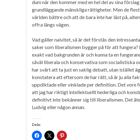
dum när den kommer med en hel del av sina förslag, 
grundläggande mänskliga rättigheter. Men de flesta av
världen bättre och att de bara inte har läst på, alte
offra längs vägen.
Vad gäller naivitet, så är det förstås den intressantas
saker som liberalismen bygger på för att fungera? Ka
exakt vad bakgrunden är och kunna ta en fungerande
såväl liberala och konservativa som socialistiska o
har svårt att ta just en saklig debatt, utan iställ
konstatera att eftersom de har rätt, så är ju alla 
uppdiktade eller vinklade per definition. Det vore f
att jag har riktigt intellektuellt hederliga och k
definitivt inte bekänner sig till liberalismen. Det 
Ludvig eller någon annan.
Dela: