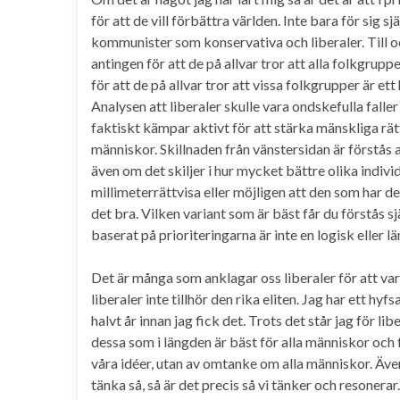
för att de vill förbättra världen. Inte bara för sig sj
kommunister som konservativa och liberaler. Till o
antingen för att de på allvar tror att alla folkgrup
för att de på allvar tror att vissa folkgrupper är e
Analysen att liberaler skulle vara ondskefulla faller
faktiskt kämpar aktivt för att stärka mänskliga rätti
människor. Skillnaden från vänstersidan är förstås at
även om det skiljer i hur mycket bättre olika indivi
millimeterrättvisa eller möjligen att den som har d
det bra. Vilken variant som är bäst får du förstås s
baserat på prioriteringarna är inte en logisk eller lä
Det är många som anklagar oss liberaler för att var
liberaler inte tillhör den rika eliten. Jag har ett hy
halvt år innan jag fick det. Trots det står jag för l
dessa som i längden är bäst för alla människor och f
våra idéer, utan av omtanke om alla människor. Även
tänka så, så är det precis så vi tänker och resonerar.