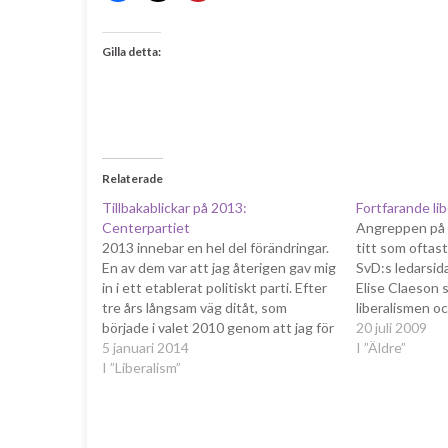
Gilla detta:
Relaterade
Tillbakablickar på 2013:
Fortfarande lib
Centerpartiet
Angreppen på 
2013 innebar en hel del förändringar.
titt som oftas
En av dem var att jag återigen gav mig
SvD:s ledarsid
in i ett etablerat politiskt parti. Efter
Elise Claeson s
tre års långsam väg ditåt, som
liberalismen o
började i valet 2010 genom att jag för
den med åsikte
20 juli 2009
första gången röstade på
5 januari 2014
alla fall inte så
I ”Äldre”
Centerpartiet, så blev jag under
I ”Liberalism”
liberalismen. 
andra halvan av 2013 medlem…
mestadels ut p
värdekonserva