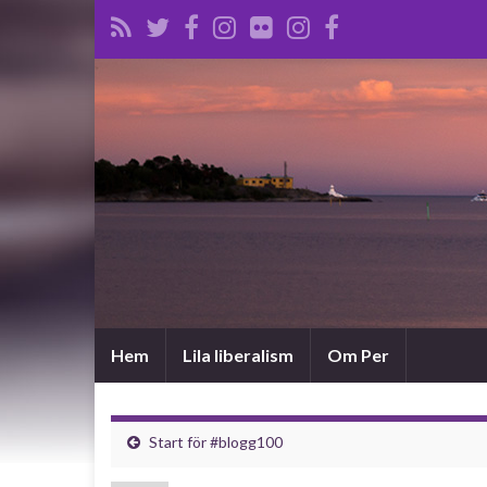
Hem
Lila liberalism
Om Per
Start för #blogg100