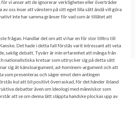
för vi anser att de ignorerar verkligheten eller överträder
 oss inser att vänstern på sitt eget lilla sätt ändå vill göra
rnativt inte har samma gränser för vad som är tillåtet att
te frågan. Handlar det om att vi har en för stor tilltro till
nske. Det hade i detta fall förstås varit intressant att veta
, saklig debatt. Tyvärr är min erfarenhet att många från
ch nationalistiska kretsar som uttrycker sig på detta sätt
et ägnar sig åt känsloargument, ad-hominem-argument och att
fakta som presenteras och säger emot dem antingen
örstås kul att bli positivt överraskad, för det händer ibland
onstruktiva debatter även om ideologi med människor som
återstår att se om denna lätt släppta handske plockas upp av