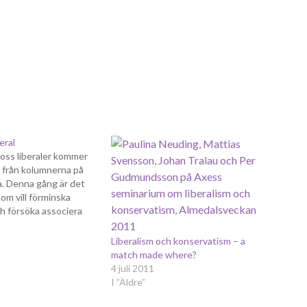
eral
oss liberaler kommer
t från kolumnerna på
a. Denna gång är det
om vill förminska
ch försöka associera
r som den inte har - i
vitt jag förstår
Liberalism och konservatism – a
Kolumnen går
match made where?
å att
4 juli 2011
tismen är…
I ”Äldre”