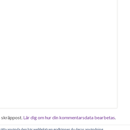
 skräppost.
Lär dig om hur din kommentarsdata bearbetas
.
tsätta använda den här webbplatsen godkänner du deras användning.