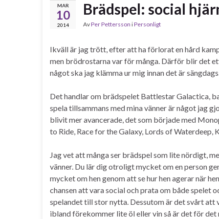
Brädspel: social hj
MAR
10
Av
Per Pettersson
i
Personligt
2014
Ikväll är jag trött, efter att ha förlorat en hård k
men brödrostarna var för många. Därför blir det et
något ska jag klämma ur mig innan det är sängdags
Det handlar om brädspelet Battlestar Galactica, 
spela tillsammans med mina vänner är något jag gj
blivit mer avancerade, det som började med Monopol,
to Ride, Race for the Galaxy, Lords of Waterdeep,
Jag vet att många ser brädspel som lite nördigt, m
vänner. Du lär dig otroligt mycket om en person gen
mycket om hen genom att se hur hen agerar när hen 
chansen att vara social och prata om både spelet och
spelandet till stor nytta. Dessutom är det svårt at
ibland förekommer lite öl eller vin så är det för det 