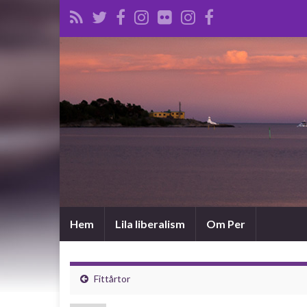
Hem
Lila liberalism
Om Per
Fittårtor