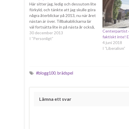
Här sitter jag, ledig och dessutom lite
förkyld, och tänkte att jag skulle göra
några återblickar på 2013, nu när året
nästan är över. Tillbakablickarna lär
väl fortsätta lite in på nästa år också,
Centerpartist o
skulle jag tro. För att starta med
30 december 2013
faktiskt inte! E
något lite otippat, som inte är det
I ”Personligt”
4 juni 2018
minsta politiskt,…
I ”Liberalism”
#blogg100
,
brädspel
Lämna ett svar