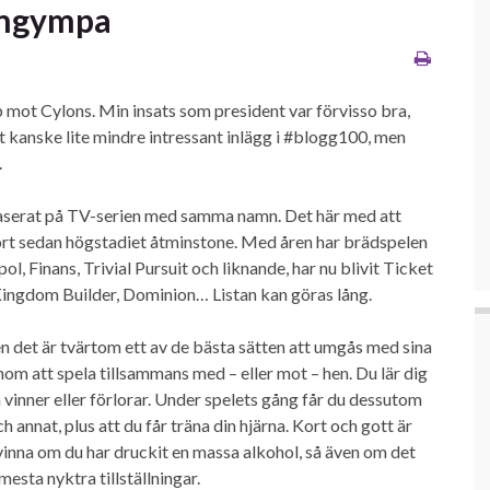
ärngympa
amp mot Cylons. Min insats som president var förvisso bra,
t kanske lite mindre intressant inlägg i #blogg100, men
.
baserat på TV-serien med samma namn. Det här med att
ort sedan högstadiet åtminstone. Med åren har brädspelen
 Finans, Trivial Pursuit och liknande, har nu blivit Ticket
 Kingdom Builder, Dominion… Listan kan göras lång.
en det är tvärtom ett av de bästa sätten att umgås med sina
om att spela tillsammans med – eller mot – hen. Du lär dig
vinner eller förlorar. Under spelets gång får du dessutom
 annat, plus att du får träna din hjärna. Kort och gott är
t vinna om du har druckit en massa alkohol, så även om det
mesta nyktra tillställningar.