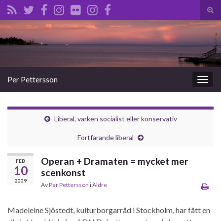
Slå
på/a
Search for:
sökf
Per Pettersson
Slå
på/av
navig
Liberal, varken socialist eller konservativ
Fortfarande liberal
Operan + Dramaten = mycket mer
FEB
10
scenkonst
2009
Av
Per Pettersson
i
Äldre
Madeleine Sjöstedt, kulturborgarråd i Stockholm, har fått en