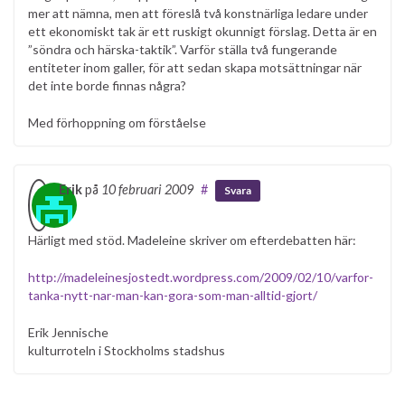
mer att nämna, men att föreslå två konstnärliga ledare under
ett ekonomiskt tak är ett ruskigt okunnigt förslag. Detta är en
”söndra och härska-taktik”. Varför ställa två fungerande
entiteter inom galler, för att sedan skapa motsättningar när
det inte borde finnas några?
Med förhoppning om förståelse
Erik
på
10 februari 2009
#
Svara
Härligt med stöd. Madeleine skriver om efterdebatten här:
http://madeleinesjostedt.wordpress.com/2009/02/10/varfor-
tanka-nytt-nar-man-kan-gora-som-man-alltid-gjort/
Erik Jennische
kulturroteln i Stockholms stadshus