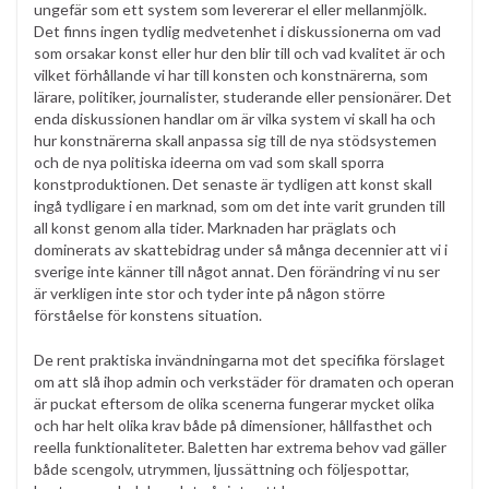
ungefär som ett system som levererar el eller mellanmjölk.
Det finns ingen tydlig medvetenhet i diskussionerna om vad
som orsakar konst eller hur den blir till och vad kvalitet är och
vilket förhållande vi har till konsten och konstnärerna, som
lärare, politiker, journalister, studerande eller pensionärer. Det
enda diskussionen handlar om är vilka system vi skall ha och
hur konstnärerna skall anpassa sig till de nya stödsystemen
och de nya politiska ideerna om vad som skall sporra
konstproduktionen. Det senaste är tydligen att konst skall
ingå tydligare i en marknad, som om det inte varit grunden till
all konst genom alla tider. Marknaden har präglats och
dominerats av skattebidrag under så många decennier att vi i
sverige inte känner till något annat. Den förändring vi nu ser
är verkligen inte stor och tyder inte på någon större
förståelse för konstens situation.
De rent praktiska invändningarna mot det specifika förslaget
om att slå ihop admin och verkstäder för dramaten och operan
är puckat eftersom de olika scenerna fungerar mycket olika
och har helt olika krav både på dimensioner, hållfasthet och
reella funktionaliteter. Baletten har extrema behov vad gäller
både scengolv, utrymmen, ljussättning och följespottar,