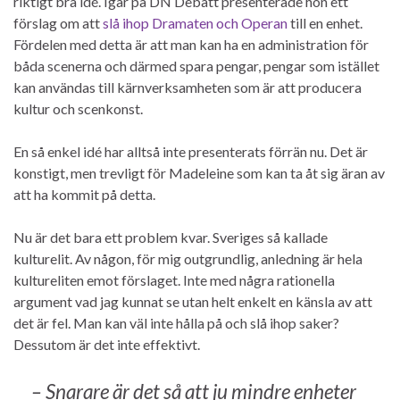
riktigt bra idé. Igår på DN Debatt presenterade hon ett
förslag om att
slå ihop Dramaten och Operan
till en enhet.
Fördelen med detta är att man kan ha en administration för
båda scenerna och därmed spara pengar, pengar som istället
kan användas till kärnverksamheten som är att producera
kultur och scenkonst.
En så enkel idé har alltså inte presenterats förrän nu. Det är
konstigt, men trevligt för Madeleine som kan ta åt sig äran av
att ha kommit på detta.
Nu är det bara ett problem kvar. Sveriges så kallade
kulturelit. Av någon, för mig outgrundlig, anledning är hela
kultureliten emot förslaget. Inte med några rationella
argument vad jag kunnat se utan helt enkelt en känsla av att
det är fel. Man kan väl inte hålla på och slå ihop saker?
Dessutom är det inte effektivt.
– Snarare är det så att ju mindre enheter