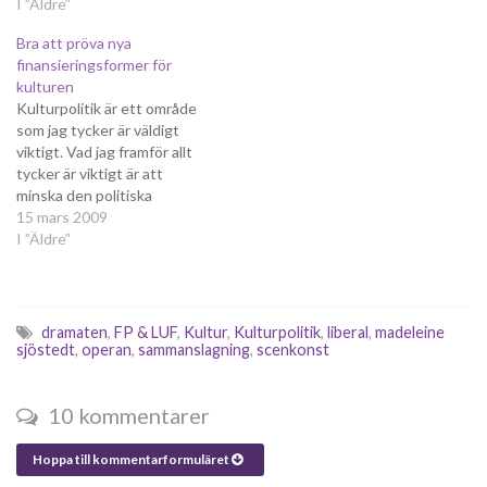
idén är mycket bra, eftersom
I ”Äldre”
verkstäderna för Dramaten
det skulle leda till mer
och Operan, för att på så
Bra att pröva nya
scenkonst. Tyvärr håller inte
sätt frigöra mer pengar till
finansieringsformer för
alla med mig och kritiken har
scenkonsten. Rubriken blev
kulturen
varit hård mot förslaget. Nu
"Slå ihop Dramaten och…
Kulturpolitik är ett område
bemöter Madeleine kritiken
som jag tycker är väldigt
i…
viktigt. Vad jag framför allt
tycker är viktigt är att
minska den politiska
påverkan på kulturen och
15 mars 2009
istället försöka hitta olika
I ”Äldre”
sätt för kulturen att själv
bestämma. Kulturpolitik är
per definition ett sätt för
det offentliga att bestämma
dramaten
,
FP & LUF
,
Kultur
,
Kulturpolitik
,
liberal
,
madeleine
vilken kultur och…
sjöstedt
,
operan
,
sammanslagning
,
scenkonst
10 kommentarer
Hoppa till kommentarformuläret