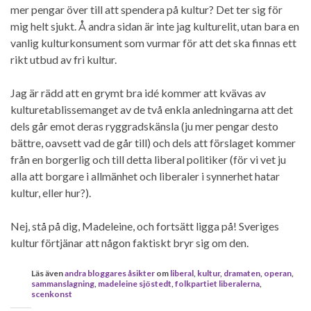
mer pengar över till att spendera på kultur? Det ter sig för
mig helt sjukt. Å andra sidan är inte jag kulturelit, utan bara en
vanlig kulturkonsument som vurmar för att det ska finnas ett
rikt utbud av fri kultur.
Jag är rädd att en grymt bra idé kommer att kvävas av
kulturetablissemanget av de två enkla anledningarna att det
dels går emot deras ryggradskänsla (ju mer pengar desto
bättre, oavsett vad de går till) och dels att förslaget kommer
från en borgerlig och till detta liberal politiker (för vi vet ju
alla att borgare i allmänhet och liberaler i synnerhet hatar
kultur, eller hur?).
Nej, stå på dig, Madeleine, och fortsätt ligga på! Sveriges
kultur förtjänar att någon faktiskt bryr sig om den.
Läs även
andra bloggares åsikter
om
liberal
,
kultur
,
dramaten
,
operan
,
sammanslagning
,
madeleine sjöstedt
,
folkpartiet liberalerna
,
scenkonst