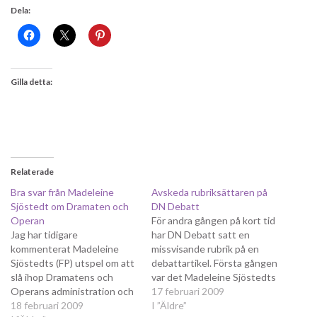
Dela:
Gilla detta:
Relaterade
Bra svar från Madeleine
Avskeda rubriksättaren på
Sjöstedt om Dramaten och
DN Debatt
Operan
För andra gången på kort tid
Jag har tidigare
har DN Debatt satt en
kommenterat Madeleine
missvisande rubrik på en
Sjöstedts (FP) utspel om att
debattartikel. Första gången
slå ihop Dramatens och
var det Madeleine Sjöstedts
Operans administration och
förslag om att slå ihop
17 februari 2009
verkstäder. Jag tycker att
18 februari 2009
administrationen och
I ”Äldre”