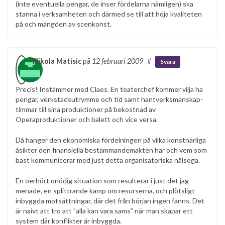
(inte eventuella pengar, de inser fördelarna nämligen) ska
stanna i verksamheten och därmed se till att höja kvaliteten
på och mängden av scenkonst.
Nikola Matisic
på
12 februari 2009
#
Svara
Precis! Instämmer med Claes. En teaterchef kommer vilja ha
pengar, verkstadsutrymme och tid samt hantverksmanskap-
timmar till sina produktioner på bekostnad av
Operaproduktioner och balett och vice versa.
Då hänger den ekonomiska fördelningen på vilka konstnärliga
åsikter den finansiella bestämmandemakten har och vem som
bäst kommunicerar med just detta organisatoriska nålsöga.
En oerhört onödig situation som resulterar i just det jag
menade, en splittrande kamp om resurserna, och plötsligt
inbyggda motsättningar, där det från början ingen fanns. Det
är naivt att tro att ”alla kan vara sams” när man skapar ett
system där konflikter är inbyggda.