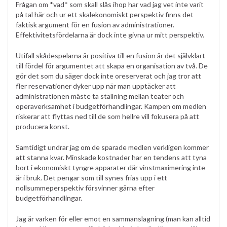
Frågan om *vad* som skall slås ihop har vad jag vet inte varit
på tal här och ur ett skalekonomiskt perspektiv finns det
faktisk argument för en fusion av administrationer.
Effektivitetsfördelarna är dock inte givna ur mitt perspektiv.
Utifall skådespelarna är positiva till en fusion är det självklart
till fördel för argumentet att skapa en organisation av två. De
gör det som du säger dock inte oreserverat och jag tror att
fler reservationer dyker upp när man upptäcker att
administrationen måste ta ställning mellan teater och
operaverksamhet i budgetförhandlingar. Kampen om medlen
riskerar att flyttas ned till de som hellre vill fokusera på att
producera konst.
Samtidigt undrar jag om de sparade medlen verkligen kommer
att stanna kvar. Minskade kostnader har en tendens att tyna
bort i ekonomiskt tyngre apparater där vinstmaximering inte
är i bruk. Det pengar som till synes frias upp i ett
nollsummeperspektiv försvinner gärna efter
budgetförhandlingar.
Jag är varken för eller emot en sammanslagning (man kan alltid