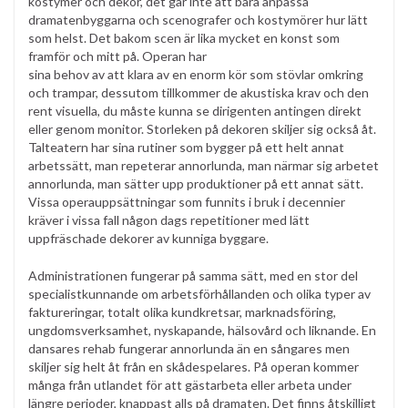
kostymer och dekor, det går inte att bara anpassa
dramatenbyggarna och scenografer och kostymörer hur lätt
som helst. Det bakom scen är lika mycket en konst som
framför och mitt på. Operan har
sina behov av att klara av en enorm kör som stövlar omkring
och trampar, dessutom tillkommer de akustiska krav och den
rent visuella, du måste kunna se dirigenten antingen direkt
eller genom monitor. Storleken på dekoren skiljer sig också åt.
Talteatern har sina rutiner som bygger på ett helt annat
arbetssätt, man repeterar annorlunda, man närmar sig arbetet
annorlunda, man sätter upp produktioner på ett annat sätt.
Vissa operauppsättningar som funnits i bruk i decennier
kräver i vissa fall någon dags repetitioner med lätt
uppfräschade dekorer av kunniga byggare.
Administrationen fungerar på samma sätt, med en stor del
specialistkunnande om arbetsförhållanden och olika typer av
faktureringar, totalt olika kundkretsar, marknadsföring,
ungdomsverksamhet, nyskapande, hälsovård och liknande. En
dansares rehab fungerar annorlunda än en sångares men
skiljer sig helt åt från en skådespelares. På operan kommer
många från utlandet för att gästarbeta eller arbeta under
längre perioder, knappast alls på dramaten. Det finns åtskilligt