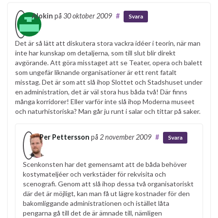
Alokin
på
30 oktober 2009
#
Svara
Det är så lätt att diskutera stora vackra idéer i teorin, när man
inte har kunskap om detaljerna, som till slut blir direkt
avgörande. Att göra misstaget att se Teater, opera och balett
som ungefär liknande organisationer är ett rent fatalt
misstag. Det är som att slå ihop Slottet och Stadshuset under
en administration, det är väl stora hus båda två! Där finns
många korridorer! Eller varför inte slå ihop Moderna museet
och naturhistoriska? Man går ju runt i salar och tittar på saker.
Per Pettersson
på
2 november 2009
#
Svara
Scenkonsten har det gemensamt att de båda behöver
kostymateljéer och verkstäder för rekvisita och
scenografi. Genom att slå ihop dessa två organisatoriskt
där det är möjligt, kan man få ut lägre kostnader för den
bakomliggande administrationen och istället låta
pengarna gå till det de är ämnade till, nämligen