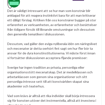
Det är väldigt intressant att se hur man som konstnär blir
anklagad för att reagera instinktivt bara för att man kritiserar
ett dåligt förslag. Kritiken från oss konstnärer bygger på stor
erfarenhet av verksamheten, av erfarenheter och berättelser
från tidigare försök till liknande omstuvningar och dessutom
den generella tematiken i diskussionen.
Dessutom, vad gäller den eviga nyliberala idén om näringslivet
och mecenater är detta oerhört fint sagt om hur fler bör ta
ansvar för de dyra konstinstitutionerna. Vi måste först innan
vi fortsätter diskussionen acceptera fljande premisser:
Sverige har ingen tradition av privata, personliga eller
organisationsstött mecenatskap. Det är medelklassen och
arbetarklassen som genom sina organisationer och sitt
personliga intresse sett till att konstvärlden skapat sina
akademier och teaterhus.
Vad som krävs är alltså att rika individer skall börja intressera
sig för konsten utöver det instrmentella, alltså att investera i