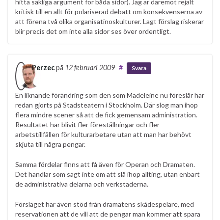
hitta sakliga argument för båda sidor). Jag är däremot rejält
kritisk till en allt för polariserad debatt om konsekvenserna av
att förena två olika organisatinoskulturer. Lagt förslag riskerar
blir precis det om inte alla sidor ses över ordentligt.
Perzec
på
12 februari 2009
#
Svara
En liknande förändring som den som Madeleine nu föreslår har
redan gjorts på Stadsteatern i Stockholm. Där slog man ihop
flera mindre scener så att de fick gemensam administration.
Resultatet har blivit fler föreställningar och fler
arbetstillfällen för kulturarbetare utan att man har behövt
skjuta till några pengar.
Samma fördelar finns att få även för Operan och Dramaten.
Det handlar som sagt inte om att slå ihop allting, utan enbart
de administrativa delarna och verkstäderna.
Förslaget har även stöd från dramatens skådespelare, med
reservationen att de vill att de pengar man kommer att spara