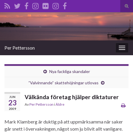
Slå
på/a
Search for:
sökf
Per Pettersson
Slå
på/av
navig
Nya fackliga skandaler
”Valvinnande” skattehöjningar utlovas
Välkända företag hjälper diktaturer
JUN
23
Av
Per Pettersson
i
Äldre
2009
Mark Klamberg är duktig på att uppmärksamma när saker
går snett i övervakningen, något som ju blivit allt vanligare.