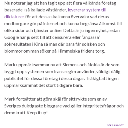
Nu noterar jag att han tagit upp att flera välkända företag
baserade i så kallade västländer,
levererar system till
diktaturer
för att dessa ska kunna övervaka vad deras
medborgare gör på internet och kunna begränsa åtkomst till
olika sidor och tjänster online. Detta är ju ingen nyhet, redan
Google har ju sett till att censurera eller ”anpassa”
sökresultaten i Kina så man där bara får solsken och
blommor om man söker på Himmelska fridens torg.
Mark uppmärksammar nu att Siemens och Nokia är de som
byggt upp systemen som Irans regim använder, väldigt dålig
publicitet för dessa företag i dessa dagar. Tråkigt att ingen
uppmärksammat det stort tidigare bara.
Mark fortsätter att göra skäl för sitt rykte som en av
Sveriges duktigaste bloggare vad gäller integritetsfrågor och
demokrati. Keep it up!
Intressant?