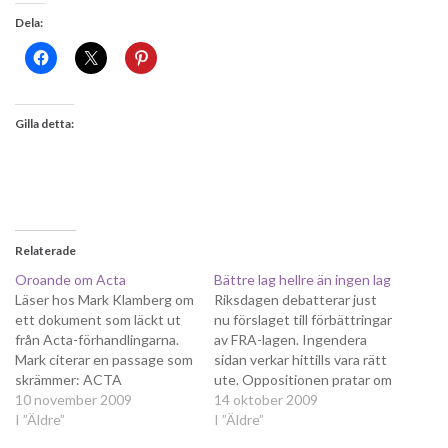
Dela:
Gilla detta:
Relaterade
Oroande om Acta
Bättre lag hellre än ingen lag
Läser hos Mark Klamberg om
Riksdagen debatterar just
ett dokument som läckt ut
nu förslaget till förbättringar
från Acta-förhandlingarna.
av FRA-lagen. Ingendera
Mark citerar en passage som
sidan verkar hittills vara rätt
skrämmer: ACTA
ute. Oppositionen pratar om
negotiations. ACTA –
10 november 2009
massavlyssning och vill riva
14 oktober 2009
Internet Chapter ... ACTA
I ”Äldre”
upp hela lagen. Fördelen
I ”Äldre”
members have to provide for
med detta är givetvis att