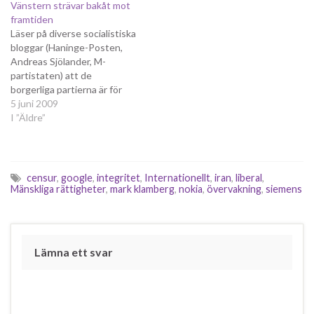
Vänstern strävar bakåt mot
third-party liability. ... On the
FRA inte får operatörernas
framtiden
limitations from 3rd party
hjälp med att komma åt
Läser på diverse socialistiska
liability: to benefit from
trafiken i ledningarna.
bloggar (Haninge-Posten,
safe-harbours, ISPs need to
Nackdelen är att vi därmed
Andreas Sjölander, M-
put in…
får…
partistaten) att de
borgerliga partierna är för
lönedumpning eftersom de
5 juni 2009
inte vill skrota eller
I ”Äldre”
reformera
utstationeringsdirektivet.
(Läs mer om gårdagens
slutdebatt på SvD.se och
censur
,
google
,
integritet
,
Internationellt
,
iran
,
liberal
,
DN.se) Andreas Sjölander
Mänskliga rättigheter
,
mark klamberg
,
nokia
,
övervakning
,
siemens
skriver bland annat: Den
passivitet som genomsyrar
högerregeringarna i EU leder
till massarbetslöshet. Inom
Lämna ett svar
kort…