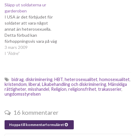
Släpp ut soldaterna ur
mot normbrytare bekämpas
garderoben
– till och med inom KD får de
I USA är det förbjudet för
mest homofoba krafterna se
soldater att vara något
sig motarbetade.…
annat än heterosexuella.
Detta förbud kan
förhoppningsvis vara på väg
att upphävas - en
3 mars 2009
kongressledamot har lämnat
I ”Äldre”
in en motion till kongressen
för behandling. Motionen
har även president Obamas
stöd. Att det land som
bidrag
,
diskriminering
,
HBT
,
heterosexualitet
,
homosexualitet
,
hävdar sig vara frihetens och
kristendom
,
liberal
,
Likabehandling och diskriminering
,
Mänskliga
rättigheter
,
misshandel
,
Religion
,
religionsfrihet
,
trakasserier
,
demokratins…
ungdomsstyrelsen
16 kommentarer
Hoppa till kommentarformuläret