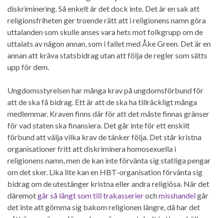
diskriminering. Så enkelt är det dock inte. Det är en sak att
religionsfriheten ger troende rätt att i religionens namn göra
uttalanden som skulle anses vara hets mot folkgrupp om de
uttalats av någon annan, som i fallet med Åke Green. Det är en
annan att kräva statsbidrag utan att följa de regler som sätts
upp för dem.
Ungdomsstyrelsen har många krav på ungdomsförbund för
att de ska få bidrag. Ett är att de ska ha tillräckligt många
medlemmar. Kraven finns där för att det måste finnas gränser
för vad staten ska finansiera. Det går inte för ett enskilt
förbund att välja vilka krav de tänker följa. Det står kristna
organisationer fritt att diskriminera homosexuella i
religionens namn, men de kan inte förvänta sig statliga pengar
om det sker. Lika lite kan en HBT-organisation förvänta sig
bidrag om de utestänger kristna eller andra religiösa. När det
däremot
går så långt som till trakasserier
och
misshandel
går
det inte att gömma sig bakom religionen längre, då har det