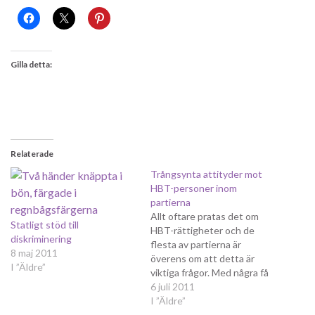
Gilla detta:
Relaterade
Trångsynta attityder mot
HBT-personer inom
partierna
Allt oftare pratas det om
Statligt stöd till
HBT-rättigheter och de
diskriminering
flesta av partierna är
8 maj 2011
överens om att detta är
I ”Äldre”
viktiga frågor. Med några få
undantag tävlar partierna
6 juli 2011
om att vara mest HBT-
I ”Äldre”
vänliga och taskiga attityder