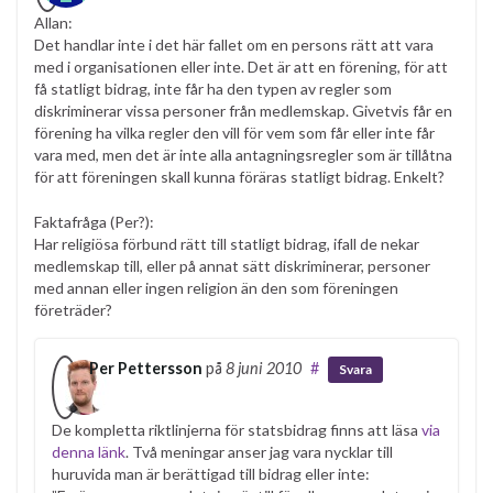
Allan:
Det handlar inte i det här fallet om en persons rätt att vara
med i organisationen eller inte. Det är att en förening, för att
få statligt bidrag, inte får ha den typen av regler som
diskriminerar vissa personer från medlemskap. Givetvis får en
förening ha vilka regler den vill för vem som får eller inte får
vara med, men det är inte alla antagningsregler som är tillåtna
för att föreningen skall kunna föräras statligt bidrag. Enkelt?
Faktafråga (Per?):
Har religiösa förbund rätt till statligt bidrag, ifall de nekar
medlemskap till, eller på annat sätt diskriminerar, personer
med annan eller ingen religion än den som föreningen
företräder?
Per Pettersson
på
8 juni 2010
#
Svara
De kompletta riktlinjerna för statsbidrag finns att läsa
via
denna länk
. Två meningar anser jag vara nycklar till
huruvida man är berättigad till bidrag eller inte: