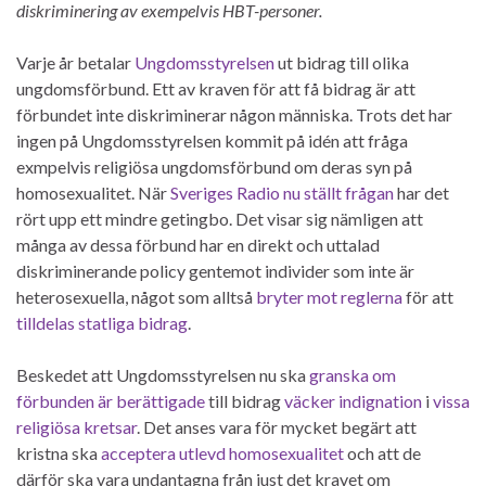
diskriminering av exempelvis HBT-personer.
Varje år betalar
Ungdomsstyrelsen
ut bidrag till olika
ungdomsförbund. Ett av kraven för att få bidrag är att
förbundet inte diskriminerar någon människa. Trots det har
ingen på Ungdomsstyrelsen kommit på idén att fråga
exmpelvis religiösa ungdomsförbund om deras syn på
homosexualitet. När
Sveriges Radio nu ställt frågan
har det
rört upp ett mindre getingbo. Det visar sig nämligen att
många av dessa förbund har en direkt och uttalad
diskriminerande policy gentemot individer som inte är
heterosexuella, något som alltså
bryter mot reglerna
för att
tilldelas statliga bidrag
.
Beskedet att Ungdomsstyrelsen nu ska
granska om
förbunden är berättigade
till bidrag
väcker indignation
i
vissa
religiösa kretsar
. Det anses vara för mycket begärt att
kristna ska
acceptera utlevd homosexualitet
och att de
därför ska vara undantagna från just det kravet om