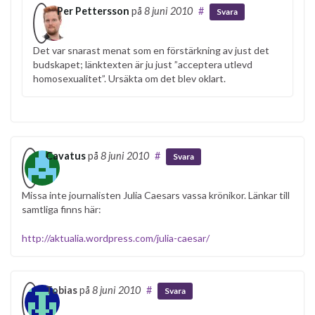
Per Pettersson
på
8 juni 2010
#
Svara
Det var snarast menat som en förstärkning av just det
budskapet; länktexten är ju just ”acceptera utlevd
homosexualitet”. Ursäkta om det blev oklart.
Cavatus
på
8 juni 2010
#
Svara
Missa inte journalisten Julia Caesars vassa krönikor. Länkar till
samtliga finns här:
http://aktualia.wordpress.com/julia-caesar/
Tobias
på
8 juni 2010
#
Svara