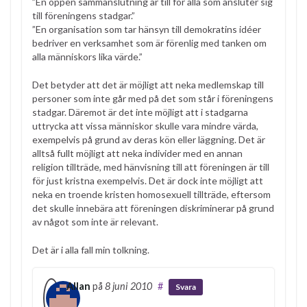
”En öppen sammanslutning är till för alla som ansluter sig
till föreningens stadgar.”
”En organisation som tar hänsyn till demokratins idéer
bedriver en verksamhet som är förenlig med tanken om
alla människors lika värde.”
Det betyder att det är möjligt att neka medlemskap till
personer som inte går med på det som står i föreningens
stadgar. Däremot är det inte möjligt att i stadgarna
uttrycka att vissa människor skulle vara mindre värda,
exempelvis på grund av deras kön eller läggning. Det är
alltså fullt möjligt att neka individer med en annan
religion tillträde, med hänvisning till att föreningen är till
för just kristna exempelvis. Det är dock inte möjligt att
neka en troende kristen homosexuell tillträde, eftersom
det skulle innebära att föreningen diskriminerar på grund
av något som inte är relevant.
Det är i alla fall min tolkning.
Allan
på
8 juni 2010
#
Svara