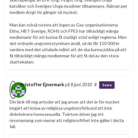
katoliker och Sveriges Unga muslimer tillsammans. Räknat per
medlem drygt tio gånger så mycket.
Man kan också notera att ingen av Gay-organisationerna
Ekho, HBT-Sverige, ROHS och FPES har tillräckligt många
medlemamr för att kunna få statligt stöd enligt reglerna. Men
det ordnade ungsomsstyrelsen ändå, så de får 150 000 kr
vardera med det uttalade målet att de ska kunna jobba på att
få tillräckligt många medlemmar för att få del av den stora
skattekakan.
Kristoffer Ejnermark
på
8 juni 2010
#
Svara
Din länk till mig antyder att jag anser att det är för mycket
begärt att kräva av religiösa ungdomsförbund att inte
diskriminera homosexuella. Tvärtom driver jag ett
resonemang som menar att religionsfrihet inte gäller i detta
fall.