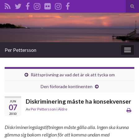
Slå
på/a
Search for:
sökf
Per Pettersson
Slå
på/av
navig
Rättsprövning av vad det är ok att tycka om
Den förlorade kontinenten
Diskriminering måste ha konsekvenser
JUN
07
Av
Per Pettersson
i
Äldre
2010
Diskrimineringslagstiftningen måste gälla alla. Ingen ska kunna
gömma sig bakom religion för att komma undan med