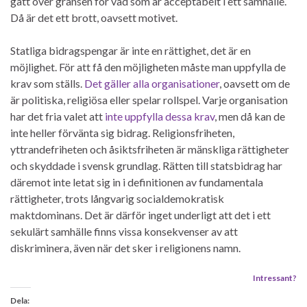
gått över gränsen för vad som är acceptabelt i ett samhälle.
Då är det ett brott, oavsett motivet.
Statliga bidragspengar är inte en rättighet, det är en
möjlighet. För att få den möjligheten måste man uppfylla de
krav som ställs.
Det gäller alla organisationer
, oavsett om de
är politiska, religiösa eller spelar rollspel. Varje organisation
har det fria valet att
inte uppfylla dessa krav
, men då kan de
inte heller förvänta sig bidrag. Religionsfriheten,
yttrandefriheten och åsiktsfriheten är mänskliga rättigheter
och skyddade i svensk grundlag. Rätten till statsbidrag har
däremot inte letat sig in i definitionen av fundamentala
rättigheter, trots långvarig socialdemokratisk
maktdominans. Det är därför inget underligt att det i ett
sekulärt samhälle finns vissa konsekvenser av att
diskriminera, även när det sker i religionens namn.
Intressant?
Dela: