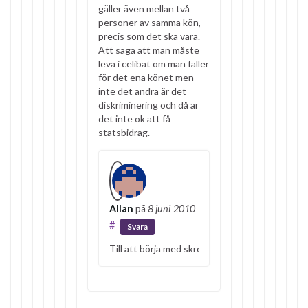
gäller även mellan två
personer av samma kön,
precis som det ska vara.
Att säga att man måste
leva i celibat om man faller
för det ena könet men
inte det andra är det
diskriminering och då är
det inte ok att få
statsbidrag.
Allan
på
8 juni 2010
#
Svara
Till att börja med skrev jag äktenskap mellan m