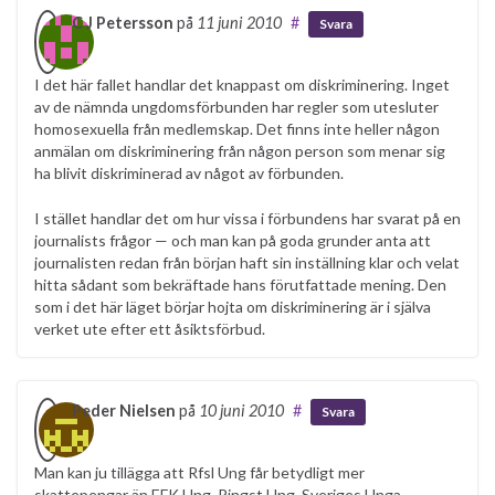
C J Petersson
på
11 juni 2010
#
Svara
I det här fallet handlar det knappast om diskriminering. Inget
av de nämnda ungdomsförbunden har regler som utesluter
homosexuella från medlemskap. Det finns inte heller någon
anmälan om diskriminering från någon person som menar sig
ha blivit diskriminerad av något av förbunden.
I stället handlar det om hur vissa i förbundens har svarat på en
journalists frågor — och man kan på goda grunder anta att
journalisten redan från början haft sin inställning klar och velat
hitta sådant som bekräftade hans förutfattade mening. Den
som i det här läget börjar hojta om diskriminering är i själva
verket ute efter ett åsiktsförbud.
Peder Nielsen
på
10 juni 2010
#
Svara
Man kan ju tillägga att Rfsl Ung får betydligt mer
skattepengar än EFK Ung, Pingst Ung, Sveriges Unga