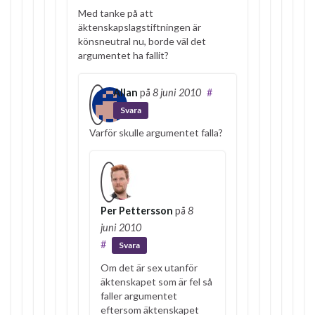
Med tanke på att
äktenskapslagstiftningen är
könsneutral nu, borde väl det
argumentet ha fallit?
Allan
på
8 juni 2010
#
Svara
Varför skulle argumentet falla?
Per Pettersson
på
8
juni 2010
#
Svara
Om det är sex utanför
äktenskapet som är fel så
faller argumentet
eftersom äktenskapet