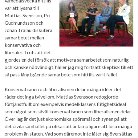
Almedalsvecka hittills
var att lyssna till
Mattias Svensson, Per
Gudmundsson och
Johan Tralau diskutera
samarbetet mellan
konservativa och
liberaler. Trots att det
gjordes en del försök att motivera samarbetet som naturlig
och kanske nödvändigt, håller jag mig fortsatt skeptisk till ett
så pass långtgående samarbete som hittills varit fallet.
Konservatismen och liberalismen delar många idéer, det
råder det inga tvivel om. Mattias Svensson redogjorde
förtjänstfullt om exempelvis medelklassens flitighetsideal
som något som såväl konservatismen som liberalismen delar.
Över lag är det just ekonomiska spörsmål och synen på att
det civila samhället på olika sätt är lämpligare att lösa många
problem än staten. Vad som däremot inte låter sig översättas