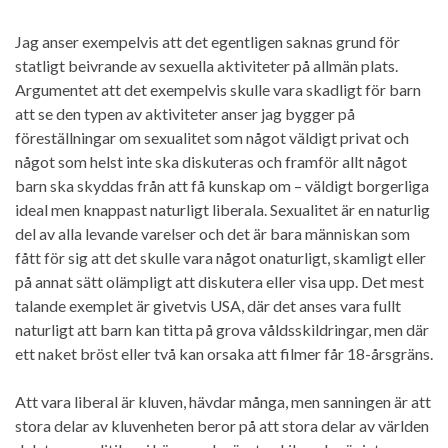
Jag anser exempelvis att det egentligen saknas grund för
statligt beivrande av sexuella aktiviteter på allmän plats.
Argumentet att det exempelvis skulle vara skadligt för barn
att se den typen av aktiviteter anser jag bygger på
föreställningar om sexualitet som något väldigt privat och
något som helst inte ska diskuteras och framför allt något
barn ska skyddas från att få kunskap om – väldigt borgerliga
ideal men knappast naturligt liberala. Sexualitet är en naturlig
del av alla levande varelser och det är bara människan som
fått för sig att det skulle vara något onaturligt, skamligt eller
på annat sätt olämpligt att diskutera eller visa upp. Det mest
talande exemplet är givetvis USA, där det anses vara fullt
naturligt att barn kan titta på grova våldsskildringar, men där
ett naket bröst eller två kan orsaka att filmer får 18-årsgräns.
Att vara liberal är kluven, hävdar många, men sanningen är att
stora delar av kluvenheten beror på att stora delar av världen