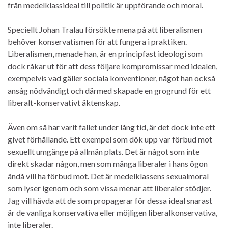
från medelklassideal till politik är uppförande och moral.
Speciellt Johan Tralau försökte mena på att liberalismen
behöver konservatismen för att fungera i praktiken.
Liberalismen, menade han, är en principfast ideologi som
dock råkar ut för att dess följare kompromissar med idealen,
exempelvis vad gäller sociala konventioner, något han också
ansåg nödvändigt och därmed skapade en grogrund för ett
liberalt-konservativt äktenskap.
Även om så har varit fallet under lång tid, är det dock inte ett
givet förhållande. Ett exempel som dök upp var förbud mot
sexuellt umgänge på allmän plats. Det är något som inte
direkt skadar någon, men som många liberaler i hans ögon
ändå vill ha förbud mot. Det är medelklassens sexualmoral
som lyser igenom och som vissa menar att liberaler stödjer.
Jag vill hävda att de som propagerar för dessa ideal snarast
är de vanliga konservativa eller möjligen liberalkonservativa,
inte liberaler.