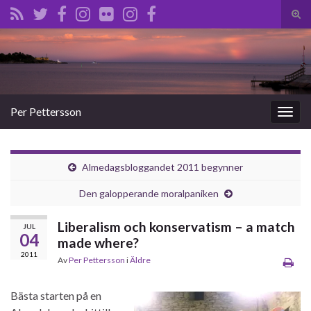
Slå
på/a
Search for:
sökf
Per Pettersson
Slå
på/av
navig
Almedagsbloggandet 2011 begynner
Den galopperande moralpaniken
Liberalism och konservatism – a match
JUL
04
made where?
2011
Av
Per Pettersson
i
Äldre
Bästa starten på en