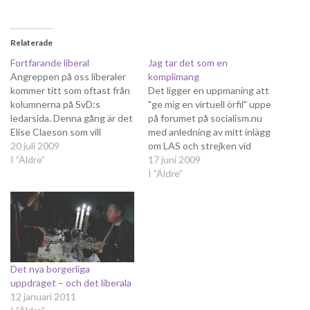
Relaterade
Fortfarande liberal
Jag tar det som en
Angreppen på oss liberaler
komplimang
kommer titt som oftast från
Det ligger en uppmaning att
kolumnerna på SvD:s
"ge mig en virtuell örfil" uppe
ledarsida. Denna gång är det
på forumet på socialism.nu
Elise Claeson som vill
med anledning av mitt inlägg
förminska liberalismen och
20 juli 2009
om LAS och strejken vid
försöka associera den med
I ”Äldre”
Lagena. Jag kan inte undgå
17 juni 2009
åsikter som den inte har - i
att tycka att det mest
I ”Äldre”
alla fall inte såvitt jag förstår
betyder att jag gjort något
liberalismen. Kolumnen går
rätt och jag tar det snarast
mestadels ut på att
som en komplimang.
värdekonservatismen är…
Liberalismen…
Det nya borgerliga
uppdraget – och det liberala
12 januari 2011