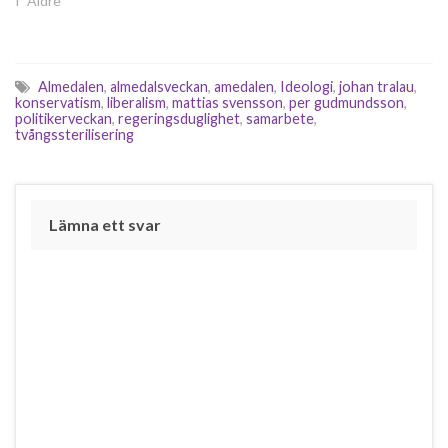
I ”Äldre”
Almedalen
,
almedalsveckan
,
amedalen
,
Ideologi
,
johan tralau
,
konservatism
,
liberalism
,
mattias svensson
,
per gudmundsson
,
politikerveckan
,
regeringsduglighet
,
samarbete
,
tvångssterilisering
Lämna ett svar