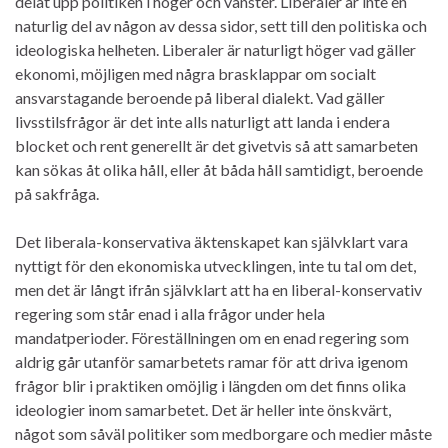
delat upp politiken i höger och vänster. Liberaler är inte en
naturlig del av någon av dessa sidor, sett till den politiska och
ideologiska helheten. Liberaler är naturligt höger vad gäller
ekonomi, möjligen med några brasklappar om socialt
ansvarstagande beroende på liberal dialekt. Vad gäller
livsstilsfrågor är det inte alls naturligt att landa i endera
blocket och rent generellt är det givetvis så att samarbeten
kan sökas åt olika håll, eller åt båda håll samtidigt, beroende
på sakfråga.
Det liberala-konservativa äktenskapet kan självklart vara
nyttigt för den ekonomiska utvecklingen, inte tu tal om det,
men det är långt ifrån självklart att ha en liberal-konservativ
regering som står enad i alla frågor under hela
mandatperioder. Föreställningen om en enad regering som
aldrig går utanför samarbetets ramar för att driva igenom
frågor blir i praktiken omöjlig i längden om det finns olika
ideologier inom samarbetet. Det är heller inte önskvärt,
något som såväl politiker som medborgare och medier måste