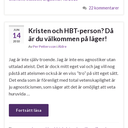
22 kommentarer
Kristen och HBT-person? Då
JUN
14
är du välkommen på läger!
2010
Av
Per Pettersson
i
Äldre
Jag är inte själv troende. Jag är inte ens agnostiker utan
uttalad ateist. Det är dock mitt eget val och jag vill nog
påstå att ateismen också är en viss ”tro” på sitt eget sätt.
Det enda som är förenligt med total vetenskaplighet är
ju agnosticismen, som säger att det är omöjligt att veta
huruvida …
Fortsätt läsa