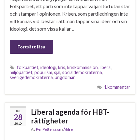
Folkpartiet, ett parti som inte tappar väljarstöd utan står
och stampar i opinionen. Krisen, som partiledningen inte
vill kännas vid, består i att man tappar sina idéer och sin
ideologi, det som vissa kallar …
Fortsätt läsa
folkpartiet
,
ideologi
,
kris
,
kriskommission
,
liberal
,
miljöpartiet
,
populism
,
själ
,
socialdemokraterna
,
sverigedemokraterna
,
ungdomar
1 kommentar
Liberal agenda för HBT-
JUL
28
rättigheter
2010
Av
Per Pettersson
i
Äldre