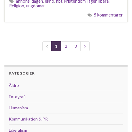
annons
,
dagen
,
ekho
,
hbt
,
kristendom
,
läger
,
liberal
,
Religion
,
ungdomar
5 kommentarer
1
2
3
KATEGORIER
Äldre
Fotografi
Humanism
Kommunikation & PR
Liberalism