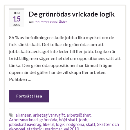
De grönrödas vrickade logik
JUN
15
Av
Per Pettersson
i
Äldre
2010
86 % av befolkningen skulle jobba lika mycket om de
fick sänkt skatt. Det tolkar de grönröda som att
jobbskatteavdraget inte leder till fler jobb. Logiken är
bristfällig men säger en hel del om oppositionens sätt att
tänka. Den grönröda oppositionen har lämnat frågan
öppen när det gäller hur de vill skapa fler arbeten.
Politiken …
Fortsätt läsa
alliansen
,
arbetsgivaravgift
,
arbetslöshet
,
Arbetsmarknad
,
grönröda
,
höjd skatt
,
jobb
,
jobbskatteavdrag
,
liberal
,
logik
,
rödgröna
,
skatt
,
Skatter och
ekonomi
,
statistik
,
ungdomar
,
val 2010