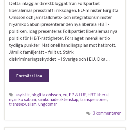
Detta inlägg är direktbloggat från Folkpartiet
liberalernas pressträff i riksdagen. EU-minister Birgitta
Ohlsson och jämställdhets- och integrationsminister
Nyamko Sabuni presenterar den nya liberala HBT-
politiken. Idag presenteras Folkpartiet liberalernas nya
politik för HBT-rättigheter. Förslaget innehåller tio
tydliga punkter: Nationell handlingsplan mot hatbrott.
Jämlik familjerätt – fullt ut. Stärk
diskrimineringsskyddet – i Sverige och i EU. Öka …
Fortsätt läsa
asylrätt
,
birgitta ohlsson
,
eu
,
FP & LUF
,
HBT
,
liberal
,
nyamko sabuni
,
samkönade äktenskap
,
transpersoner
,
transsexualism
,
ungdomar
3 kommentarer