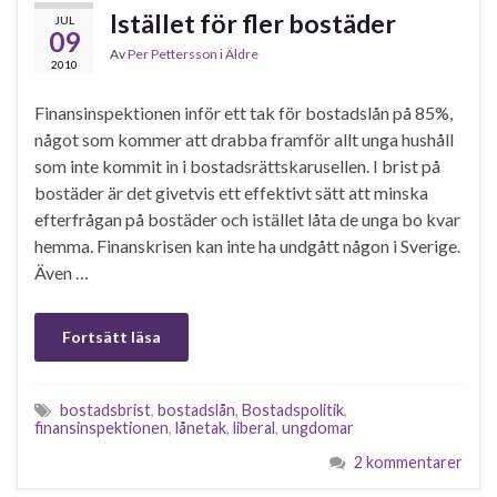
Istället för fler bostäder
JUL
09
Av
Per Pettersson
i
Äldre
2010
Finansinspektionen inför ett tak för bostadslån på 85%,
något som kommer att drabba framför allt unga hushåll
som inte kommit in i bostadsrättskarusellen. I brist på
bostäder är det givetvis ett effektivt sätt att minska
efterfrågan på bostäder och istället låta de unga bo kvar
hemma. Finanskrisen kan inte ha undgått någon i Sverige.
Även …
Fortsätt läsa
bostadsbrist
,
bostadslån
,
Bostadspolitik
,
finansinspektionen
,
lånetak
,
liberal
,
ungdomar
2 kommentarer