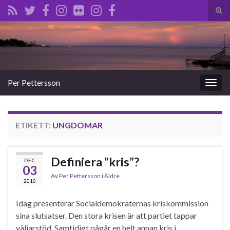
Slå
på/a
Search for:
sökf
Per Pettersson
Slå
på/av
navig
ETIKETT:
UNGDOMAR
Definiera ”kris”?
DEC
03
Av
Per Pettersson
i
Äldre
2010
Idag presenterar Socialdemokraternas kriskommission
sina slutsatser. Den stora krisen är att partiet tappar
väljarstöd. Samtidigt pågår en helt annan kris i