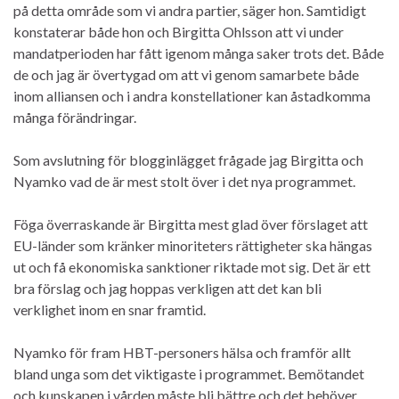
på detta område som vi andra partier, säger hon. Samtidigt
konstaterar både hon och Birgitta Ohlsson att vi under
mandatperioden har fått igenom många saker trots det. Både
de och jag är övertygad om att vi genom samarbete både
inom alliansen och i andra konstellationer kan åstadkomma
många förändringar.
Som avslutning för blogginlägget frågade jag Birgitta och
Nyamko vad de är mest stolt över i det nya programmet.
Föga överraskande är Birgitta mest glad över förslaget att
EU-länder som kränker minoriteters rättigheter ska hängas
ut och få ekonomiska sanktioner riktade mot sig. Det är ett
bra förslag och jag hoppas verkligen att det kan bli
verklighet inom en snar framtid.
Nyamko för fram HBT-personers hälsa och framför allt
bland unga som det viktigaste i programmet. Bemötandet
och kunskapen i vården måste bli bättre och det behöver