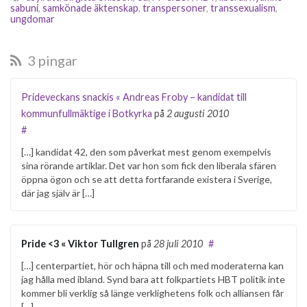
Därför är den också
sabuni
,
samkönade äktenskap
,
transpersoner
,
transsexualism
,
ungdomar
välkommen. Det är ingen
nyhet att Folkpartiet
liberalerna…
3 pingar
Prideveckans snackis « Andreas Froby – kandidat till
kommunfullmäktige i Botkyrka
på
2 augusti 2010
#
[…] kandidat 42, den som påverkat mest genom exempelvis
sina rörande artiklar. Det var hon som fick den liberala sfären
öppna ögon och se att detta fortfarande existera i Sverige,
där jag själv är […]
Pride <3 « Viktor Tullgren
på
28 juli 2010
#
[…] centerpartiet, hör och häpna till och med moderaterna kan
jag hålla med ibland. Synd bara att folkpartiets HBT politik inte
kommer bli verklig så länge verklighetens folk och alliansen får
[…]