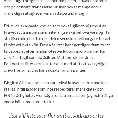
mänskliga rättigheter. I länder där pridefestivaler stoppas
och pridefirare trakasseras brukar också många andra
mänskliga rättigheter vara satta på undantag.
Ett av de skarpaste kraven som också gläder mig mest är
kravet att transpersoner inte längre ska behöva vara ogifta,
steriliserade eller för den delen svenska medborgare för att
få rätt att byta kön. Dessa åsikter har egentligen funnits ett
tag i partiet efter landsmötesbeslut och andra partier har
också antagit samma åsikter. Vad som skiljer är att
Folkpartiet liberalerna är först ut med att faktiskt tydligt
driva frågorna. Det har saknats i andra partier.
Birgitta Ohlsson presenterar också kravet att bistånd kan
ställas in till länder som inte respekterar mänskliga- och
HBT-rättigheter. Hon säger också en sak som jag och många
andra håller med om, starkt:
Jag vill inte läsa fler ambassadrapporter